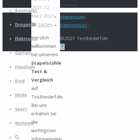
.
.
.
.
.
.
.
.
2021
12.
Zum
Baumarkt
März 2021
Inhalt
Impressum
-
Garten
springen
Drogerie
Datenschutz
-
Herzlich
©2021 Testbedarf.de
Elektronik
willkommen
Zurück
Garten
bei unserem
nach
Stapelstühle
oben
Haushalt
Test &
Vergleich
Kind
auf
Mode
Testbedarf.de.
Bei uns
Sport
erhalten Sie
die
Wohnen
wichtigsten
Suche
Informationen