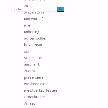
zu
Suchen
Suche
Stapelstühle
und worauf
nach:
man
unbedingt
achten sollte,
bevor man
sich
Stapelstühle
anschafft.
Zuerst
präsentieren
wir Ihnen die
meistverkauftesten
Produkte bei
Amazon, –