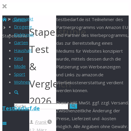
Baumarkt
Start
testbedarf.de ist Teilnehmer des
Garten
Drogerie
Partnerprogramms von Amazon EU
Stapelstühle
Elektronik
und Partner des Werbeprogramms,
Stapelstühle
Garten
das zur Bereitstellung eines
Test
Haushalt
Mediums für Websites konzipiert
Kind
wurde, mittels dessen durch die
&
Mode
Platzierung von Werbeanzeigen
Sport
und Links zu amazon.de
Vergleich
Wohnen
Werbekostenerstattung verdient
werden können.
Suche
2026
Preise inkl. MwSt. ggf. zzgl. Versand.
Suchen
Suche
Testbedarf.de
Zwischenzeitliche Änderung der
Preise, Lieferzeit und -kosten
nach:
Frank
möglich. Alle Angaben ohne Gewähr.
12. März