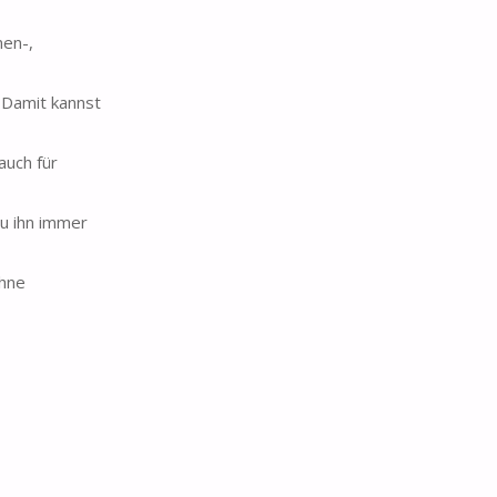
nen-,
 Damit kannst
auch für
du ihn immer
ohne