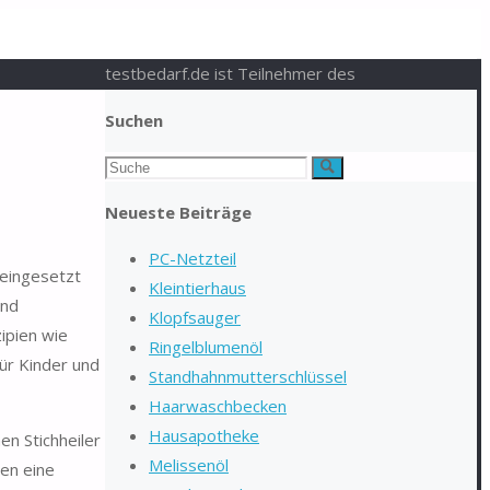
testbedarf.de ist Teilnehmer des
Suchen
Suchen
Suche
nach:
Neueste Beiträge
PC-Netzteil
 eingesetzt
Kleintierhaus
und
Klopfsauger
zipien wie
Ringelblumenöl
ür Kinder und
Standhahnmutterschlüssel
Haarwaschbecken
Hausapotheke
n Stichheiler
Melissenöl
hen eine