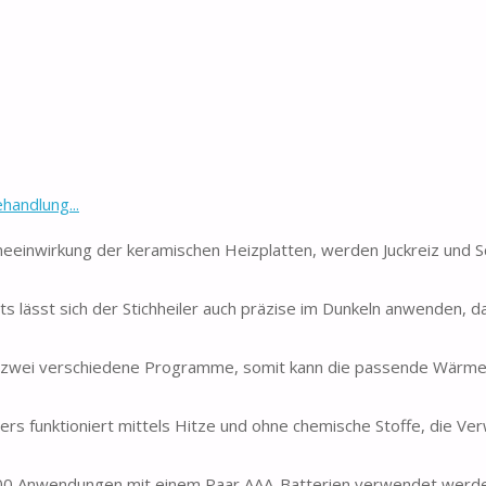
handlung...
nwirkung der keramischen Heizplatten, werden Juckreiz und S
ässt sich der Stichheiler auch präzise im Dunkeln anwenden, 
 zwei verschiedene Programme, somit kann die passende Wärme-
 funktioniert mittels Hitze und ohne chemische Stoffe, die V
300 Anwendungen mit einem Paar AAA-Batterien verwendet werde