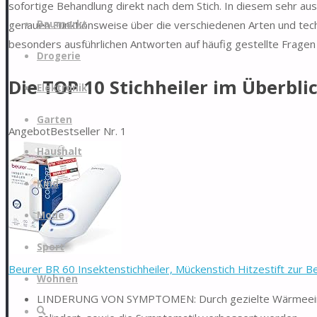
sofortige Behandlung direkt nach dem Stich. In diesem sehr aus
Zum
genauen Funktionsweise über die verschiedenen Arten und techni
Baumarkt
Inhalt
besonders ausführlichen Antworten auf häufig gestellte Fragen 
springen
Drogerie
Die TOP 10 Stichheiler im Überbli
Elektronik
Garten
Angebot
Bestseller Nr. 1
Haushalt
Kind
Mode
Sport
Beurer BR 60 Insektenstichheiler, Mückenstich Hitzestift zur Be
Wohnen
LINDERUNG VON SYMPTOMEN: Durch gezielte Wärmeeinwirk
Suche