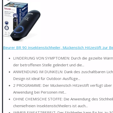
Beurer BR 90 Insektenstichheiler, Mückenstich Hitzestift zur Be
LINDERUNG VON SYMPTOMEN: Durch die gezielte Wärmeei
der betroffenen Stelle gelindert und die...
ANWENDUNG IM DUNKELN: Dank des zuschaltbaren Lichts l
Design ist ideal für Outdoor-Ausflüge...
2 PROGRAMME: Der Mückenstich Hitzestift verfügt über
Anwendung bei Personen mit...
OHNE CHEMISCHE STOFFE: Die Anwendung des Stichheilers
chemiefreien Insektenstichheilers ist auch...
IMMER EINSATZBEREIT: Der Stichheiler kann für bis zu 