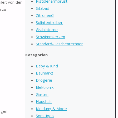
Pistolenarmbrust
ler: von der
Sitzbad
n zu
Zitronenöl
Splintentreiber
Grablaterne
Schwimmkerzen
Standard-Taschenrechner
Kategorien
Baby & Kind
Baumarkt
Drogerie
Elektronik
Garten
Haushalt
Kleidung & Mode
ngen
Sonstiges