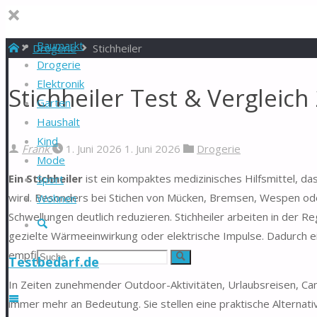
Baumarkt
Start
Drogerie
Stichheiler
Drogerie
Elektronik
Stichheiler Test & Vergleich
Garten
Haushalt
Kind
Frank
1. Juni 2026
1. Juni 2026
Drogerie
Mode
Ein Stichheiler
ist ein kompaktes medizinisches Hilfsmittel, d
Sport
wird. Besonders bei Stichen von Mücken, Bremsen, Wespen oder
Wohnen
Schwellungen deutlich reduzieren. Stichheiler arbeiten in der R
Suche
gezielte Wärmeeinwirkung oder elektrische Impulse. Dadurch eig
empfindliche Personen.
Suchen
Suche
Testbedarf.de
In Zeiten zunehmender Outdoor-Aktivitäten, Urlaubsreisen, Ca
nach:
immer mehr an Bedeutung. Sie stellen eine praktische Alternat