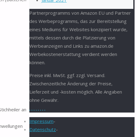
Januar 2021
Partnerprogramms von Amazon EU und Partner
des Werbeprogramms, das zur Bereitstellung
eines Mediums für Websites konzipiert wurde,
mittels dessen durch die Platzierung von
Werbeanzeigen und Links zu amazon.de
Werbekostenerstattung verdient werden
können.
Preise inkl. MwSt. ggf. zzgl. Versand.
Zwischenzeitliche Änderung der Preise,
Lieferzeit und -kosten möglich. Alle Angaben
ohne Gewähr.
.
.
.
.
.
.
.
.
ichheiler an
Impressum
-
chwellungen
Datenschutz
-