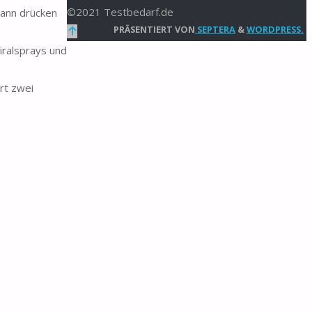
©2021 Testbedarf.de
dann drücken
Zurück
PRÄSENTIERT VON
SEPTERA
&
WORDPRESS.
nach
iralsprays und
oben
ert zwei