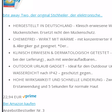
bite away Two, der original Stichheiler, der elektronische...
HERGESTELLT IN DEUTSCHLAND - Klinisch erwiesene Wirk
Mückenstichen. Ersetzt nicht den Mückenschutz.
CHEMIEFREI - WIRKT MIT WÄRME - mit konzentrierter Wärm
& Allergiker gut geeignet. *Der...
KLINISCH ERWIESEN & DERMATOLOGISCH GETESTET - BIS
bei der Lieferung) , auch mit wiederaufladbaren...
OUTDOOR URLAUB GADGET - Ideal für den Outdoour Urlaub
WASSERDICHT nach IP42 – geschützt gegen...
HOHE WIRKSAMKEIT UND SCHNELLE LINDERUNG - Zwei ver
Erstanwendung und 5 Sekunden für normale Haut
22,94 EUR
Bei Amazon kaufen
Angebot
Bestseller Nr. 3