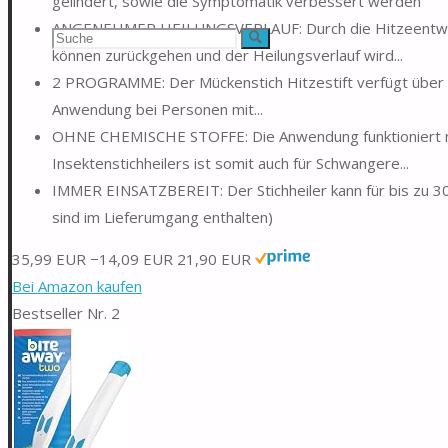
gelindert, sowie die Symptomatik verbessert werden
ANGENEHMER HEILUNGSVERLAUF: Durch die Hitzeentwicklu
Suchen
Suche
können zurückgehen und der Heilungsverlauf wird...
nach:
2 PROGRAMME: Der Mückenstich Hitzestift verfügt über
Anwendung bei Personen mit...
OHNE CHEMISCHE STOFFE: Die Anwendung funktioniert nu
Insektenstichheilers ist somit auch für Schwangere...
IMMER EINSATZBEREIT: Der Stichheiler kann für bis zu 
sind im Lieferumgang enthalten)
35,99 EUR
−14,09 EUR
21,90 EUR
Bei Amazon kaufen
Bestseller Nr. 2