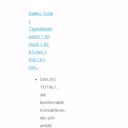
Dailies Total
1
Tageslinsen
weich | 90
Stück | BC
8.5 mm |
DIA 14.1
mm...
DAILIES
TOTAL1,
die
komfortable
Kontaktlinse,
die sich
anfühl