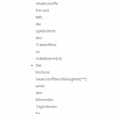
Inhaltsstoffe
frei und
hilft,
die
Lipidschicht
des
Tränenfilms
zu
stabilisieren[4]
Die
höchste
Sauerstoffdurchlässigkeit[**]
unter
den
führenden
Tageslinsen
für