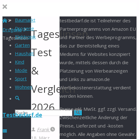
Baumarkt
Start
testbedarf.de ist Teilnehmer des
Drogerie
Partnerprogramms von Amazon EU
Drogerie
Tageslinsen
Elektronik
und Partner des Werbeprogramms,
Tageslinsen
Garten
das zur Bereitstellung eines
Test
Haushalt
Mediums für Websites konzipiert
Kind
wurde, mittels dessen durch die
&
Mode
Platzierung von Werbeanzeigen
Sport
und Links zu amazon.de
Vergleich
Wohnen
Werbekostenerstattung verdient
werden können.
Suche
2026
Preise inkl. MwSt. ggf. zzgl. Versand.
Suchen
Suche
Testbedarf.de
Zwischenzeitliche Änderung der
Preise, Lieferzeit und -kosten
nach:
Frank
möglich. Alle Angaben ohne Gewähr.
18. März