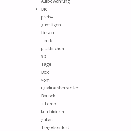
Aufbewahrung
Die
preis-
günstigen
Linsen
- in der
praktischen
90-
Tage-
Box -
vom
Qualitätshersteller
Bausch
+ Lomb
kombinieren
guten
Tragekomfort