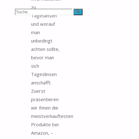
zu
Suchen
Suche
Tageslinsen
und worauf
nach:
man
unbedingt
achten sollte,
bevor man
sich
Tageslinsen
anschafft.
Zuerst
präsentieren
wir Ihnen die
meistverkauftesten
Produkte bei
Amazon, –