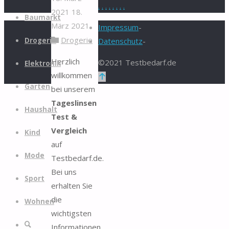
.
.
.
.
.
.
.
.
2021
18.
Zum
Baumarkt
März 2021
Inhalt
Impressum
-
Drogerie
springen
Drogerie
Datenschutz
-
Herzlich
©2021 Testbedarf.de
Elektronik
willkommen
Zurück
Garten
bei unserem
nach
Tageslinsen
oben
Haushalt
Test &
Vergleich
Kind
auf
Mode
Testbedarf.de.
Bei uns
Sport
erhalten Sie
die
Wohnen
wichtigsten
Suche
Informationen