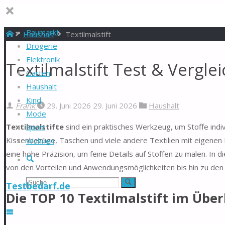
Baumarkt
Start
Haushalt
Textilmalstift
Drogerie
Elektronik
Textilmalstift Test & Vergle
Garten
Haushalt
Kind
Frank
29. Juni 2026
29. Juni 2026
Haushalt
Mode
Textilmalstifte
sind ein praktisches Werkzeug, um Stoffe indivi
Sport
Kissenbezüge, Taschen und viele andere Textilien mit eigenen De
Wohnen
eine hohe Präzision, um feine Details auf Stoffen zu malen. In d
Suche
von den Vorteilen und Anwendungsmöglichkeiten bis hin zu de
Suchen
Suche
Testbedarf.de
Die TOP 10 Textilmalstift im Über
nach: