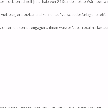
trocknen schnell (innerhalb von 24 Stunden, ohne Wärmeeinwir
lseitig einsetzbar und können auf verschiedenfarbigen Stoffen
ternehmen ist engagiert, Ihnen wasserfeste Textilmarker au
.
sé-Beige, Orange, Rot, Pink, Lila, Blau, Grün, Braun, Schwarz