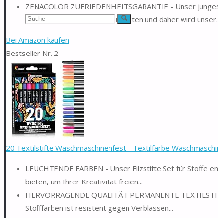
ZENACOLOR ZUFRIEDENHEITSGARANTIE - Unser junges Un
Suchen
hochwertigen Materialien zu bieten und daher wird unser..
Suche
nach:
Bei Amazon kaufen
Bestseller Nr. 2
20 Textilstifte Waschmaschinenfest - Textilfarbe Waschmaschin
LEUCHTENDE FARBEN - Unser Filzstifte Set für Stoffe en
bieten, um Ihrer Kreativität freien...
HERVORRAGENDE QUALITÄT PERMANENTE TEXTILSTIFTE FÜR
Stofffarben ist resistent gegen Verblassen...