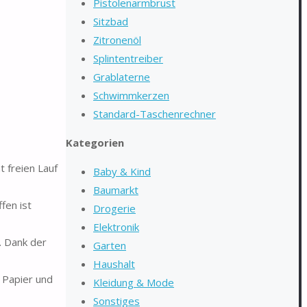
Pistolenarmbrust
Sitzbad
Zitronenöl
Splintentreiber
Grablaterne
Schwimmkerzen
Standard-Taschenrechner
Kategorien
 freien Lauf
Baby & Kind
Baumarkt
fen ist
Drogerie
Elektronik
. Dank der
Garten
Haushalt
 Papier und
Kleidung & Mode
Sonstiges