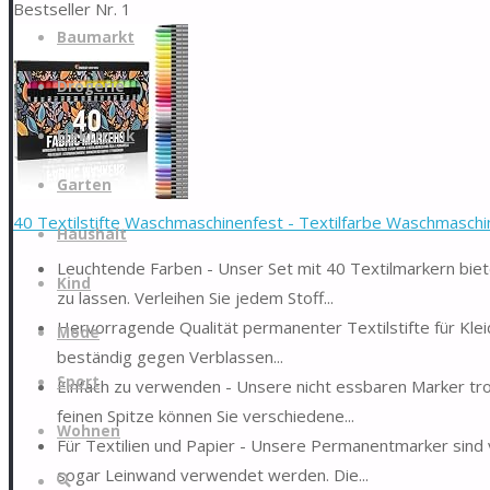
Bestseller Nr. 1
Zum
Baumarkt
Inhalt
springen
Drogerie
Elektronik
Garten
40 Textilstifte Waschmaschinenfest - Textilfarbe Waschmaschin
Haushalt
Leuchtende Farben - Unser Set mit 40 Textilmarkern biete
Kind
zu lassen. Verleihen Sie jedem Stoff...
Hervorragende Qualität permanenter Textilstifte für Kleid
Mode
beständig gegen Verblassen...
Sport
Einfach zu verwenden - Unsere nicht essbaren Marker tro
feinen Spitze können Sie verschiedene...
Wohnen
Für Textilien und Papier - Unsere Permanentmarker sind v
sogar Leinwand verwendet werden. Die...
Suche