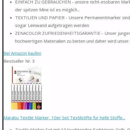
EINFACH ZU GEBRAUCHEN - unsere nicht-essbaren Marker 
der spitzen Mine ist es möglich...
TEXTILIEN UND PAPIER - Unsere Permanentmarker sind vie
sogar Leinwand aufgetragen werden
ZENACOLOR ZUFRIEDENHEITSGARANTIE - Unser junges Un
hochwertigen Materialien zu bieten und daher wird unser..
Bei Amazon kaufen
Bestseller Nr. 3
Marabu Textile Marker, 10er Set Textilstifte für helle Stoffe...
Textile Marker Set mit 10 leuchtenden Farbtönen: Gelb, Ro