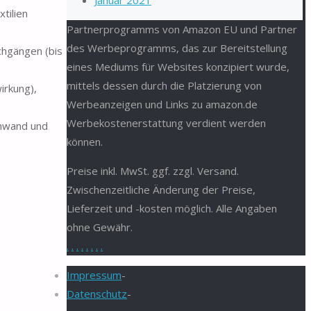
Januar 2021
tilien
Partnerprogramms von Amazon EU und Partner
des Werbeprogramms, das zur Bereitstellung
chgängen (bis
eines Mediums für Websites konzipiert wurde,
mittels dessen durch die Platzierung von
irkung),
Werbeanzeigen und Links zu amazon.de
Werbekostenerstattung verdient werden
einwand und
können.
Preise inkl. MwSt. ggf. zzgl. Versand.
Zwischenzeitliche Änderung der Preise,
Lieferzeit und -kosten möglich. Alle Angaben
ohne Gewähr.
.
.
.
.
.
.
.
.
Impressum
-
Datenschutz
-