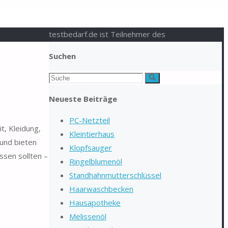
testbedarf.de ist Teilnehmer des
Suchen
Suchen
Suche
nach:
Neueste Beiträge
PC-Netzteil
t, Kleidung,
Kleintierhaus
 und bieten
Klopfsauger
ssen sollten –
Ringelblumenöl
Standhahnmutterschlüssel
Haarwaschbecken
Hausapotheke
Melissenöl