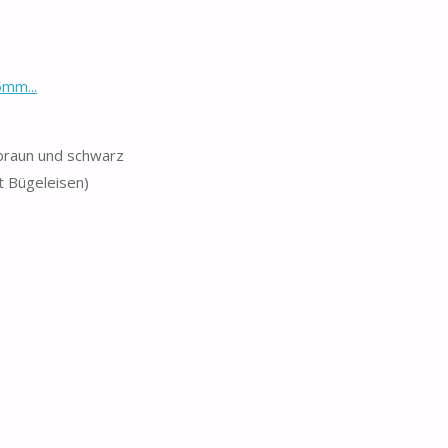
5mm...
, braun und schwarz
t Bügeleisen)