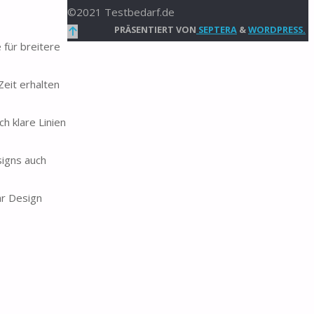
©2021 Testbedarf.de
Zurück
PRÄSENTIERT VON
SEPTERA
&
WORDPRESS.
 für breitere
nach
oben
Zeit erhalten
h klare Linien
signs auch
hr Design