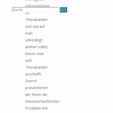
Informationen
Suchen
Suche
zu
Therabänder
nach:
und worauf
man
unbedingt
achten sollte,
bevor man
sich
Therabänder
anschafft.
Zuerst
präsentieren
wir Ihnen die
meistverkauftesten
Produkte bei