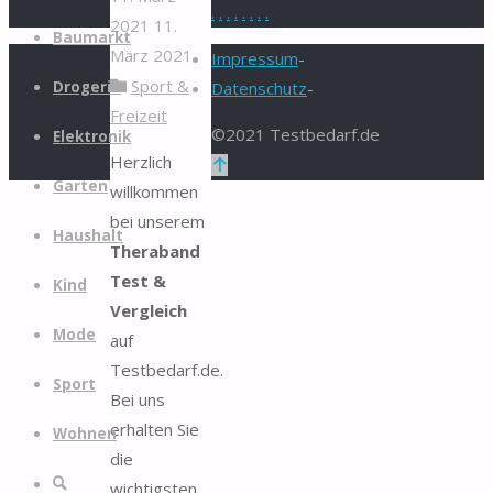
.
.
.
.
.
.
.
.
2021
11.
Zum
Baumarkt
März 2021
Inhalt
Impressum
-
Sport &
springen
Drogerie
Datenschutz
-
Freizeit
©2021 Testbedarf.de
Elektronik
Herzlich
Zurück
Garten
willkommen
nach
bei unserem
oben
Haushalt
Theraband
Test &
Kind
Vergleich
Mode
auf
Testbedarf.de.
Sport
Bei uns
erhalten Sie
Wohnen
die
Suche
wichtigsten