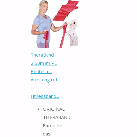
TheraBand
2,50m im PE
Beutel mit
Anleitung rot
|
Fitnessband...
ORIGINAL
THERABAND:
Entdecke
das