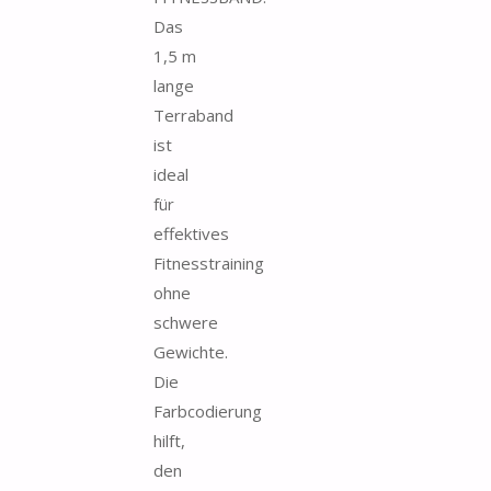
Das
1,5 m
lange
Terraband
ist
ideal
für
effektives
Fitnesstraining
ohne
schwere
Gewichte.
Die
Farbcodierung
hilft,
den