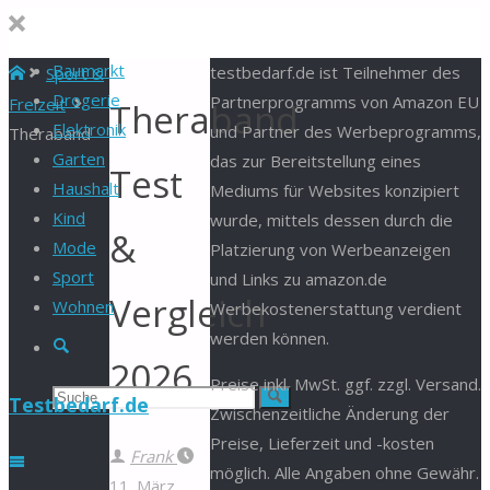
Baumarkt
Start
testbedarf.de ist Teilnehmer des
Sport &
Drogerie
Partnerprogramms von Amazon EU
Freizeit
Theraband
Elektronik
und Partner des Werbeprogramms,
Theraband
Garten
das zur Bereitstellung eines
Test
Haushalt
Mediums für Websites konzipiert
Kind
wurde, mittels dessen durch die
&
Mode
Platzierung von Werbeanzeigen
Sport
und Links zu amazon.de
Vergleich
Wohnen
Werbekostenerstattung verdient
werden können.
Suche
2026
Preise inkl. MwSt. ggf. zzgl. Versand.
Suchen
Suche
Testbedarf.de
Zwischenzeitliche Änderung der
Preise, Lieferzeit und -kosten
nach:
Frank
möglich. Alle Angaben ohne Gewähr.
11. März