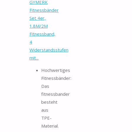
GYMERK
Fitnessbänder
Set 4er,
1.8M/2M
Fitnessband,
4
Widerstandsstufen
mit...
Hochwertiges
Fitnessbänder:
Das
fitnessbander
besteht
aus
TPE-
Material.