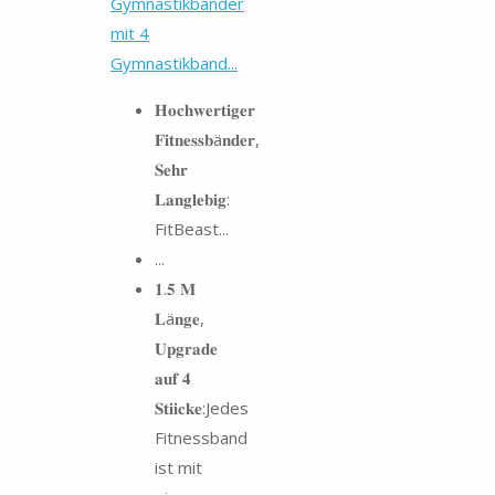
Gymnastikbänder
mit 4
Gymnastikband...
𝐇𝐨𝐜𝐡𝐰𝐞𝐫𝐭𝐢𝐠𝐞𝐫
𝐅𝐢𝐭𝐧𝐞𝐬𝐬𝐛ä𝐧𝐝𝐞𝐫,
𝐒𝐞𝐡𝐫
𝐋𝐚𝐧𝐠𝐥𝐞𝐛𝐢𝐠:
FitBeast...
...
𝟏.𝟓 𝐌
𝐋ä𝐧𝐠𝐞,
𝐔𝐩𝐠𝐫𝐚𝐝𝐞
𝐚𝐮𝐟 𝟒
𝐒𝐭𝐢𝐢𝐜𝐤𝐞:Jedes
Fitnessband
ist mit