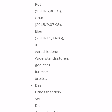
Rot
(15LB/6,80KG),
Grün
(20LB/9,07KG),
Blau
(25LB/11,34KG),
4
verschiedene
Widerstandsstufen,
geeignet
für eine
breite...
Das
Fitnessbänder-
Set :
Die