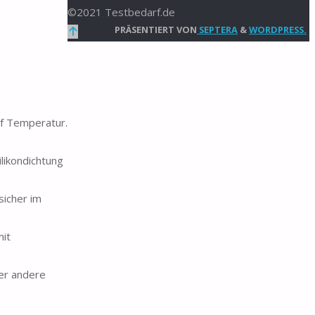
©2021 Testbedarf.de
Zurück
PRÄSENTIERT VON
SEPTERA
&
WORDPRESS.
nach
oben
uf Temperatur.
likondichtung
sicher im
mit
der andere