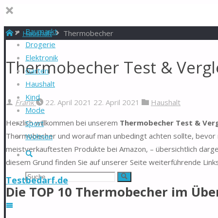
Baumarkt
Start
Haushalt
Thermobecher
Drogerie
Elektronik
Thermobecher Test & Vergl
Garten
Haushalt
Kind
Frank
22. April 2021
22. April 2021
Haushalt
Mode
Herzlich willkommen bei unserem
Thermobecher Test & Verg
Sport
Thermobecher und worauf man unbedingt achten sollte, bevor m
Wohnen
meistverkauftesten Produkte bei Amazon, – übersichtlich darg
Suche
diesem Grund finden Sie auf unserer Seite weiterführende Link
Suchen
Suche
Testbedarf.de
Die TOP 10 Thermobecher im Über
nach: