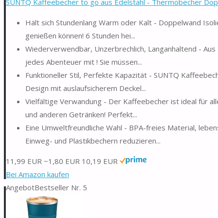
SUNTQ Kaffeebecher to go aus Edelstahl - Thermobecher Doppe
Hält sich Stundenlang Warm oder Kalt - Doppelwand Isolie
genießen können! 6 Stunden hei...
Wiederverwendbar, Unzerbrechlich, Langanhaltend - Aus 1
jedes Abenteuer mit ! Sie müssen...
Funktioneller Stil, Perfekte Kapazität - SUNTQ Kaffeebe
Design mit auslaufsicherem Deckel...
Vielfältige Verwandung - Der Kaffeebecher ist ideal für al
und anderen Getränken! Perfekt...
Eine Umweltfreundliche Wahl - BPA-freies Material, lebe
Einweg- und Plastikbechern reduzieren...
11,99 EUR
−1,80 EUR
10,19 EUR
Bei Amazon kaufen
Angebot
Bestseller Nr. 5