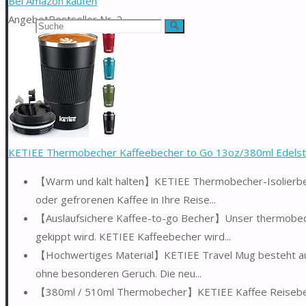
Bei Amazon kaufen
Angebot
Bestseller Nr. 2
Suchen
Suche
nach:
KETIEE Thermobecher Kaffeebecher to Go 13oz/380ml Edelstah
【Warm und kalt halten】KETIEE Thermobecher-Isolierbeche
oder gefrorenen Kaffee in Ihre Reise...
【Auslaufsichere Kaffee-to-go Becher】Unser thermobecher
gekippt wird. KETIEE Kaffeebecher wird...
【Hochwertiges Material】KETIEE Travel Mug besteht aus h
ohne besonderen Geruch. Die neu...
【380ml / 510ml Thermobecher】KETIEE Kaffee Reisebecher 