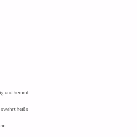
ebig und hemmt
 bewahrt heiße
ann