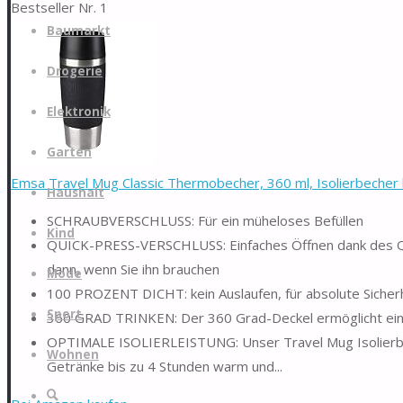
Bestseller Nr. 1
Zum
Baumarkt
Inhalt
springen
Drogerie
Elektronik
Garten
Emsa Travel Mug Classic Thermobecher, 360 ml, Isolierbecher hä
Haushalt
SCHRAUBVERSCHLUSS: Für ein müheloses Befüllen
Kind
QUICK-PRESS-VERSCHLUSS: Einfaches Öffnen dank des Quic
dann, wenn Sie ihn brauchen
Mode
100 PROZENT DICHT: kein Auslaufen, für absolute Sicherh
Sport
360 GRAD TRINKEN: Der 360 Grad-Deckel ermöglicht ein
OPTIMALE ISOLIERLEISTUNG: Unser Travel Mug Isolierbech
Wohnen
Getränke bis zu 4 Stunden warm und...
Suche