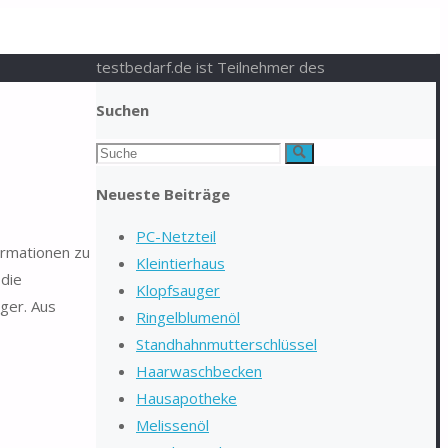
testbedarf.de ist Teilnehmer des
Suchen
Suchen
Suche
nach:
Neueste Beiträge
PC-Netzteil
ormationen zu
Kleintierhaus
 die
Klopfsauger
ger. Aus
Ringelblumenöl
Standhahnmutterschlüssel
Haarwaschbecken
Hausapotheke
Melissenöl