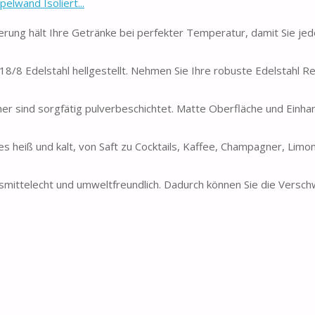
lwand Isoliert...
rung hält Ihre Getränke bei perfekter Temperatur, damit Sie jed
8/8 Edelstahl hellgestellt. Nehmen Sie Ihre robuste Edelstahl R
cher sind sorgfätig pulverbeschichtet. Matte Oberfläche und Einh
les heiß und kalt, von Saft zu Cocktails, Kaffee, Champagner, Limo
nsmittelecht und umweltfreundlich. Dadurch können Sie die Vers