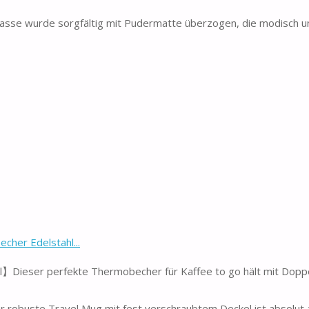
 wurde sorgfältig mit Pudermatte überzogen, die modisch und 
cher Edelstahl...
l】Dieser perfekte Thermobecher für Kaffee to go hält mit Dop
robuste Travel Mug mit fest verschraubtem Deckel ist absolut a