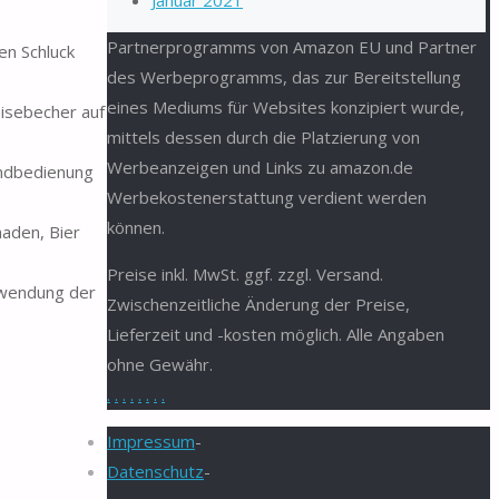
Januar 2021
Partnerprogramms von Amazon EU und Partner
en Schluck
des Werbeprogramms, das zur Bereitstellung
eines Mediums für Websites konzipiert wurde,
eisebecher auf
mittels dessen durch die Platzierung von
Werbeanzeigen und Links zu amazon.de
andbedienung
Werbekostenerstattung verdient werden
können.
naden, Bier
Preise inkl. MwSt. ggf. zzgl. Versand.
chwendung der
Zwischenzeitliche Änderung der Preise,
Lieferzeit und -kosten möglich. Alle Angaben
ohne Gewähr.
.
.
.
.
.
.
.
.
Impressum
-
Datenschutz
-