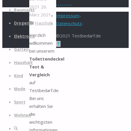
.
.
.
.
.
.
.
.
2021
26.
Zum
Baumarkt
März 2021
Inhalt
Impressum
-
Haushalt
springen
Drogerie
Datenschutz
-
Herzlich
©2021 Testbedarf.de
Elektronik
willkommen
Zurück
Garten
bei unserem
nach
Toilettendeckel
oben
Haushalt
Test &
Vergleich
Kind
auf
Mode
Testbedarf.de.
Bei uns
Sport
erhalten Sie
die
Wohnen
wichtigsten
Suche
Informationen