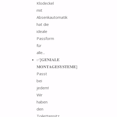
Klodeckel
mit
Absenkautomatik
hat die
ideale
Passform
für
alle...
✅[𝐆𝐄𝐍𝐈𝐀𝐋𝐄
𝐌𝐎𝐍𝐓𝐀𝐆𝐄𝐒𝐘𝐒𝐓𝐄𝐌𝐄]
Passt
bei
jedem!
Wir
haben
den
Toilettensitz