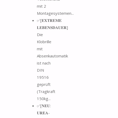
mit 2
Montagesystemen...
✅[𝐄𝐗𝐓𝐑𝐄𝐌𝐄
𝐋𝐄𝐁𝐄𝐍𝐒𝐃𝐀𝐔𝐄𝐑]
Die
Klobrille
mit
Absenkautomatik
ist nach
DIN
19516
geprüft
(Tragkraft
150kg...
✅[𝐍𝐄𝐔:
𝐔𝐑𝐄𝐀-