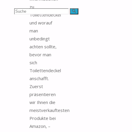
zu
Suchen
Suche
Toilettendeckel
und worauf
nach:
man
unbedingt
achten sollte,
bevor man
sich
Toilettendeckel
anschafft.
Zuerst
präsentieren
wir Ihnen die
meistverkauftesten
Produkte bei
Amazon, –