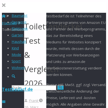
Baumarkt
Start
testbedarf.de ist Teilnehmer des
Drogerie
Partnerprogramms von Amazon EU
Haushalt
Toilettendeckel
Elektronik
und Partner des Werbeprogramms,
Toilettendeckel
Garten
das zur Bereitstellung eines
Test
Haushalt
Mediums für Websites konzipiert
Kind
wurde, mittels dessen durch die
&
Mode
Platzierung von Werbeanzeigen
Sport
und Links zu amazon.de
Vergleich
Wohnen
Werbekostenerstattung verdient
werden können.
Suche
2026
Preise inkl. MwSt. ggf. zzgl. Versand.
Suchen
Suche
Testbedarf.de
Zwischenzeitliche Änderung der
Preise, Lieferzeit und -kosten
nach:
Frank
möglich. Alle Angaben ohne Gewähr.
26. März