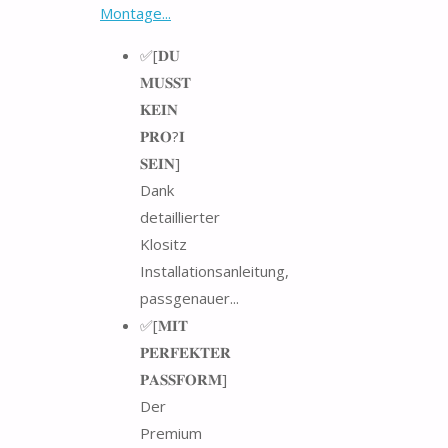
Montage...
✅[𝐃𝐔
𝐌𝐔𝐒𝐒𝐓
𝐊𝐄𝐈𝐍
𝐏𝐑𝐎?𝐈
𝐒𝐄𝐈𝐍]
Dank
detaillierter
Klositz
Installationsanleitung,
passgenauer...
✅[𝐌𝐈𝐓
𝐏𝐄𝐑𝐅𝐄𝐊𝐓𝐄𝐑
𝐏𝐀𝐒𝐒𝐅𝐎𝐑𝐌]
Der
Premium