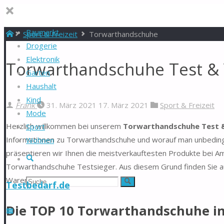
Baumarkt
Start
Sport & Freizeit
Torwarthandschuhe
Drogerie
Elektronik
Torwarthandschuhe Test & 
Garten
Haushalt
Kind
Frank
31. März 2021
17. März 2021
Sport & Freizeit
Mode
Herzlich willkommen bei unserem
Torwarthandschuhe Test &
Sport
Informationen zu Torwarthandschuhe und worauf man unbedingt
Wohnen
präsentieren wir Ihnen die meistverkauftesten Produkte bei Am
Suche
Torwarthandschuhe Testsieger. Aus diesem Grund finden Sie auf
Warentest.
Suchen
Suche
Testbedarf.de
nach:
Die TOP 10 Torwarthandschuhe i