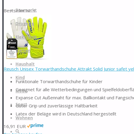
Zum
Bestseller Nr. 1
Baumarkt
Inhalt
springen
Drogerie
Elektronik
Garten
Haushalt
Reusch Unisex Torwarthandschuhe Attrakt Solid Junior safet yel
Kind
Funktionale Torwarthandschuhe für Kinder
Geeignet für alle Wetterbedingungen und Spielfeldoberfl
Mode
Expanse Cut Außennaht für max. Ballkontakt und Fangsich
Sport
Guter Grip und zuverlässige Haltbarkeit
Latex der Beläge wird in Deutschland hergestellt
Wohnen
16,91 EUR
Suche