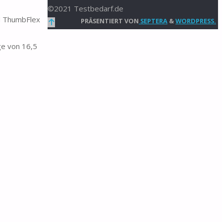
©2021 Testbedarf.de
d ThumbFlex
Zurück
PRÄSENTIERT VON
SEPTERA
&
WORDPRESS.
nach
e von 16,5
oben