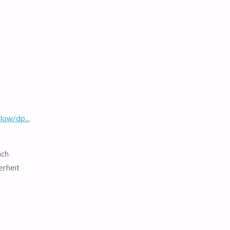
low/dp...
äch
erheit