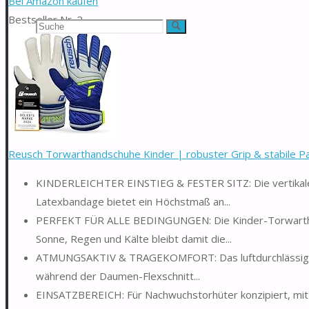
Bei Amazon kaufen
Bestseller Nr. 2
Suchen
Suche
nach:
Reusch Torwarthandschuhe Kinder | robuster Grip & stabile 
KINDERLEICHTER EINSTIEG & FESTER SITZ: Die vertikale
Latexbandage bietet ein Höchstmaß an...
PERFEKT FÜR ALLE BEDINGUNGEN: Die Kinder-Torwarthandsc
Sonne, Regen und Kälte bleibt damit die...
ATMUNGSAKTIV & TRAGEKOMFORT: Das luftdurchlässige Mat
während der Daumen-Flexschnitt...
EINSATZBEREICH: Für Nachwuchstorhüter konzipiert, mit 