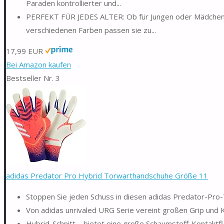
Paraden kontrollierter und...
PERFEKT FÜR JEDES ALTER: Ob für Jungen oder Mädchen, 
verschiedenen Farben passen sie zu...
17,99 EUR
Bei Amazon kaufen
Bestseller Nr. 3
adidas Predator Pro Hybrid Torwarthandschuhe Größe 11
Stoppen Sie jeden Schuss in diesen adidas Predator-Pr
Von adidas unrivaled URG Serie vereint großen Grip u
Hybrid-Schnitt – bietet eine große Schaumstoff-Kontaktf