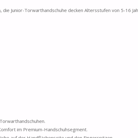
die Junior-Torwarthandschuhe decken Altersstufen von 5-16 Jahr
o-Torwarthandschuhen.
nd Komfort im Premium-Handschuhsegment.
läche auf der Handflächenseite und den Fingerspitzen.