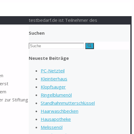
testbedarf.de ist Teilnehmer des
Suchen
Suchen
Suche
nach:
Neueste Beiträge
PC-Netzteil
en
Kleintierhaus
erst
Klopfsauger
dem
Ringelblumenöl
r zur Stiftung
Standhahnmutterschlüssel
Haarwaschbecken
Hausapotheke
Melissenöl