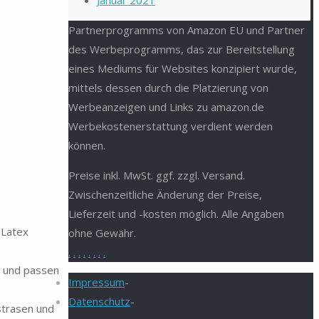
Januar 2021
Partnerprogramms von Amazon EU und Partner
des Werbeprogramms, das zur Bereitstellung
eines Mediums für Websites konzipiert wurde,
mittels dessen durch die Platzierung von
Werbeanzeigen und Links zu amazon.de
Werbekostenerstattung verdient werden
können.
Preise inkl. MwSt. ggf. zzgl. Versand.
Zwischenzeitliche Änderung der Preise,
Lieferzeit und -kosten möglich. Alle Angaben
 Latex
ohne Gewähr.
.
.
.
.
.
.
.
.
t und passen
Impressum
-
Datenschutz
-
strasen und