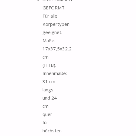
GEFORMT:
Für alle
Körpertypen
geeignet.
Maße:
17x37,5x32,2
cm
(HTB).
Innenmaße:
31 cm
längs
und 24
cm
quer
für
höchsten