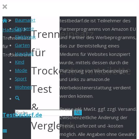
Baumarkt
Start
testbedarf.de ist Teilnehmer des
Drogerie
Partnerprogramms von Amazon EU
Haushalt
Trenneinsatz
Elektronik
und Partner des Werbeprogramms,
Trenneinsatz
Garten
das zur Bereitstellung eines
für
für
Haushalt
Mediums für Websites konzipiert
Trockentrenntoilette
Kind
wurde, mittels dessen durch die
Trockentrenntoilette
Mode
Platzierung von Werbeanzeigen
Sport
und Links zu amazon.de
Test
Wohnen
Werbekostenerstattung verdient
werden können.
Suche
&
Preise inkl. MwSt. ggf. zzgl. Versand.
Suchen
Suche
Testbedarf.de
Zwischenzeitliche Änderung der
Vergleich
Preise, Lieferzeit und -kosten
nach:
möglich. Alle Angaben ohne Gewähr.