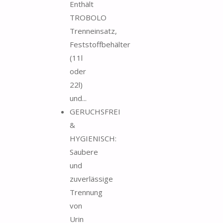
Enthält
TROBOLO
Trenneinsatz,
Feststoffbehälter
(11l
oder
22l)
und...
GERUCHSFREI
&
HYGIENISCH:
Saubere
und
zuverlässige
Trennung
von
Urin