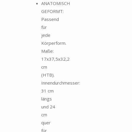
ANATOMISCH
GEFORMT:
Passend
für
jede
Körperform.
Maße:
17x37,5x32,2
cm
(HTB).
Innendurchmesser:
31 cm
längs
und 24
cm
quer
für