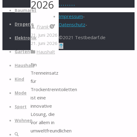
2026
.
.
.
.
.
.
.
.
Zum
Baumarkt
Inhalt
Impressum
-
springen
Drogerie
Datenschutz
-
Frank
21. Juni 2026
©2021 Testbedarf.de
Elektronik
21. Juni 2026
Zurück
Haushalt
Garten
nach
oben
Ein
Haushalt
Trenneinsatz
Kind
für
Trockentrenntoiletten
Mode
ist eine
innovative
Sport
Lösung, die
Wohnen
vor allem in
umweltfreundlichen
Suche