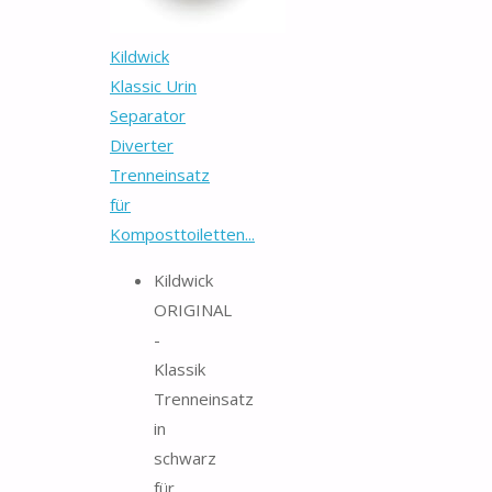
Kildwick
Klassic Urin
Separator
Diverter
Trenneinsatz
für
Komposttoiletten...
Kildwick
ORIGINAL
-
Klassik
Trenneinsatz
in
schwarz
für