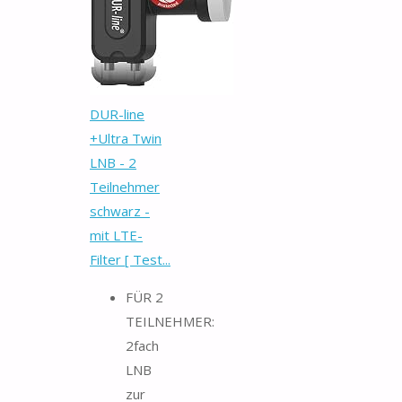
DUR-line
+Ultra Twin
LNB - 2
Teilnehmer
schwarz -
mit LTE-
Filter [ Test...
FÜR 2
TEILNEHMER:
2fach
LNB
zur