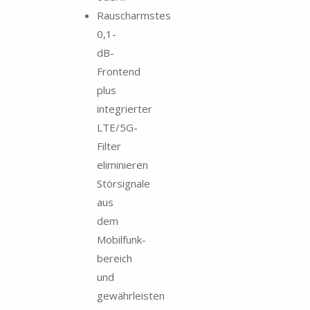
Rauscharmstes
0,1-
dB-
Frontend
plus
integrierter
LTE/5G-
Filter
eliminieren
Störsignale
aus
dem
Mobilfunk­
bereich
und
gewährleisten