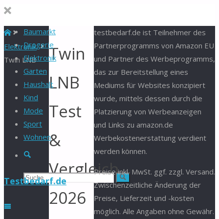
Baumarkt
Start
testbedarf.de ist Teilnehmer des
Drogerie
Partnerprogramms von Amazon EU
Elektronik
Twin
Elektronik
und Partner des Werbeprogramms,
Twin LNB
Garten
das zur Bereitstellung eines
LNB
Haushalt
Mediums für Websites konzipiert
Kind
wurde, mittels dessen durch die
Test
Mode
Platzierung von Werbeanzeigen
Sport
und Links zu amazon.de
&
Wohnen
Werbekostenerstattung verdient
werden können.
Suche
Vergleich
Preise inkl. MwSt. ggf. zzgl. Versand.
Suchen
Suche
Testbedarf.de
Zwischenzeitliche Änderung der
2026
Preise, Lieferzeit und -kosten
nach:
möglich. Alle Angaben ohne Gewähr.