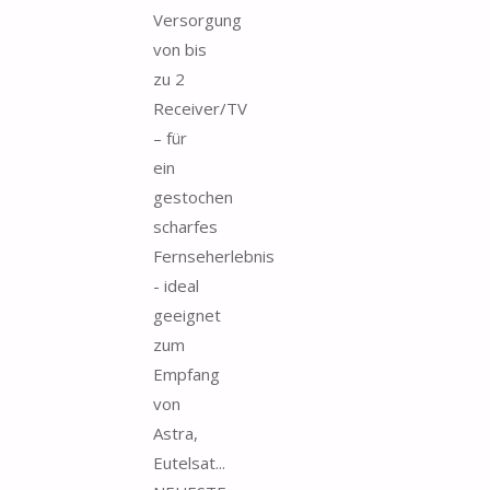
Versorgung
von bis
zu 2
Receiver/TV
– für
ein
gestochen
scharfes
Fernseherlebnis
- ideal
geeignet
zum
Empfang
von
Astra,
Eutelsat...