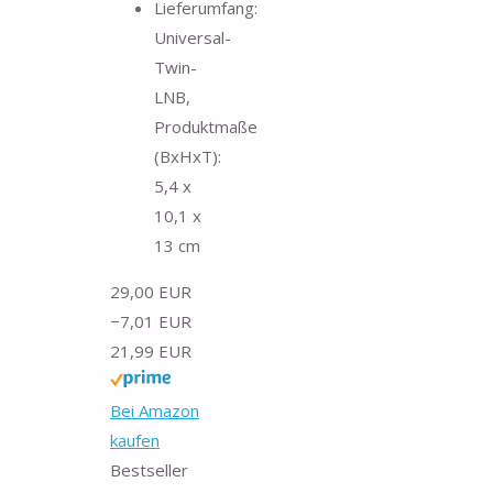
Lieferumfang:
Universal-
Twin-
LNB,
Produktmaße
(BxHxT):
5,4 x
10,1 x
13 cm
29,00 EUR
−7,01 EUR
21,99 EUR
Bei Amazon
kaufen
Bestseller