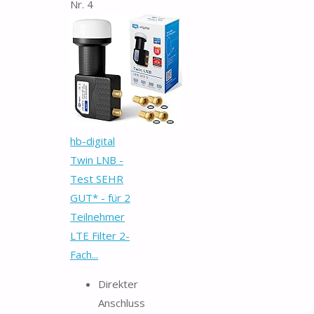
Nr. 4
hb-digital
Twin LNB -
Test SEHR
GUT* - für 2
Teilnehmer
LTE Filter 2-
Fach...
Direkter
Anschluss