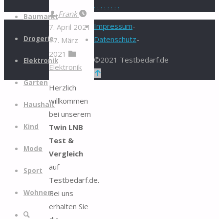
.
.
.
.
.
.
.
.
Zum
Frank
Baumarkt
Inhalt
Impressum
-
7. April 2021
springen
Drogerie
Datenschutz
-
17. März
2021
©2021 Testbedarf.de
Elektronik
Elektronik
Zurück
Garten
nach
Herzlich
oben
willkommen
Haushalt
bei unserem
Twin LNB
Kind
Test &
Mode
Vergleich
auf
Sport
Testbedarf.de.
Bei uns
Wohnen
erhalten Sie
Suche