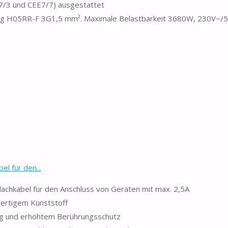
7/3 und CEE7/7) ausgestattet
tung H05RR-F 3G1,5 mm². Maximale Belastbarkeit 3680W, 230V~/
l für den...
chkabel für den Anschluss von Geräten mit max. 2,5A
wertigem Kunststoff
ng und erhöhtem Berührungsschutz