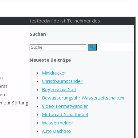
testbedarf.de ist Teilnehmer des
Suchen
Suchen
Suche
nach:
Neueste Beiträge
Minidrucker
en
Christbaumständer
erst
Bogenschießset
dem
Bewässerungsuhr Wasserzeitschaltuhr
r zur Stiftung
Video-Formatwandler
Motorrad-Schalthebel
Wassermelder
Auto Dachbox