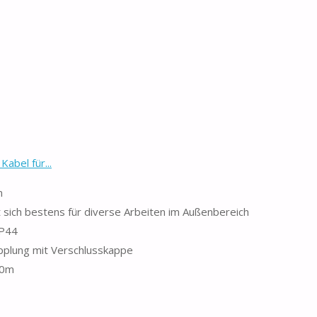
abel für...
n
ich bestens für diverse Arbeiten im Außenbereich
IP44
pplung mit Verschlusskappe
10m