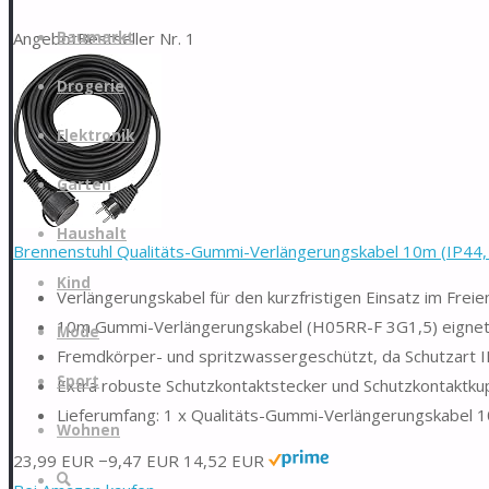
Zum
Angebot
Bestseller Nr. 1
Baumarkt
Inhalt
springen
Drogerie
Elektronik
Garten
Haushalt
Brennenstuhl Qualitäts-Gummi-Verlängerungskabel 10m (IP44, K
Kind
Verlängerungskabel für den kurzfristigen Einsatz im Freie
10m Gummi-Verlängerungskabel (H05RR-F 3G1,5) eignet s
Mode
Fremdkörper- und spritzwassergeschützt, da Schutzart 
Sport
Extra robuste Schutzkontaktstecker und Schutzkontaktku
Lieferumfang: 1 x Qualitäts-Gummi-Verlängerungskabel 
Wohnen
23,99 EUR
−9,47 EUR
14,52 EUR
Suche