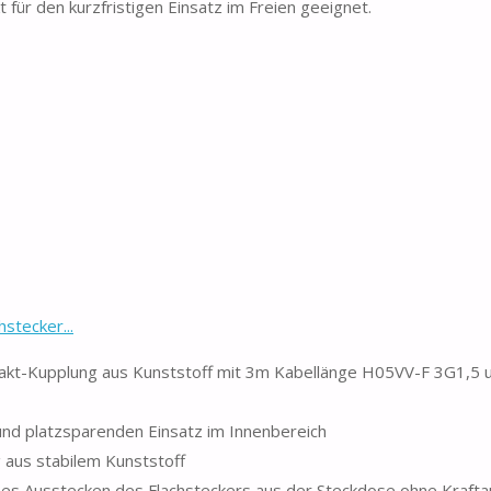
 für den kurzfristigen Einsatz im Freien geeignet.
stecker...
ntakt-Kupplung aus Kunststoff mit 3m Kabellänge H05VV-F 3G1,5
 und platzsparenden Einsatz im Innenbereich
 aus stabilem Kunststoff
aches Ausstecken des Flachsteckers aus der Steckdose ohne Kraft