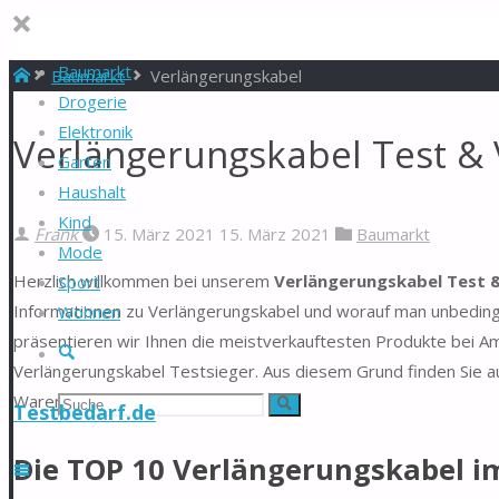
Baumarkt
Start
Baumarkt
Verlängerungskabel
Drogerie
Elektronik
Verlängerungskabel Test & 
Garten
Haushalt
Kind
Frank
15. März 2021
15. März 2021
Baumarkt
Mode
Herzlich willkommen bei unserem
Verlängerungskabel Test &
Sport
Informationen zu Verlängerungskabel und worauf man unbedingt
Wohnen
präsentieren wir Ihnen die meistverkauftesten Produkte bei Am
Suche
Verlängerungskabel Testsieger. Aus diesem Grund finden Sie au
Warentest.
Suchen
Suche
Testbedarf.de
nach:
Die TOP 10 Verlängerungskabel i