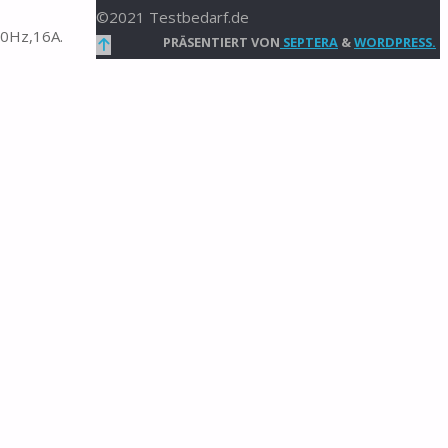
©2021 Testbedarf.de
50Hz,16A.
Zurück
PRÄSENTIERT VON
SEPTERA
&
WORDPRESS.
nach
oben