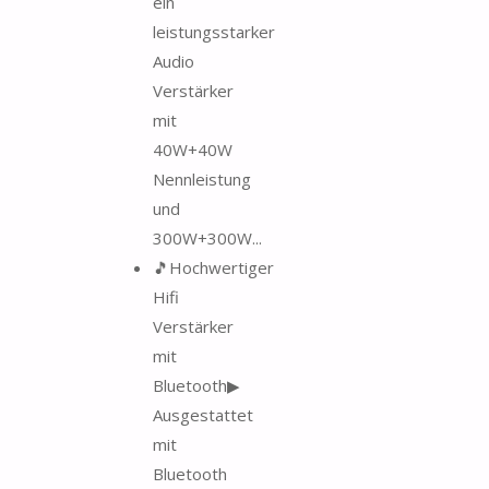
ein
leistungsstarker
Audio
Verstärker
mit
40W+40W
Nennleistung
und
300W+300W...
🎵Hochwertiger
Hifi
Verstärker
mit
Bluetooth▶
Ausgestattet
mit
Bluetooth