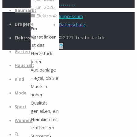
.
.
.
.
.
.
.
.
1. Juni 2026
Zum
Baumarkt
Elektronik
Inhalt
Impressum
-
springen
Drogerie
Datenschutz
-
Ein
Verstärker
©2021 Testbedarf.de
Elektronik
ist das
Zurück
Garten
Herzstück
nach
jeder
oben
Haushalt
Audioanlage
– egal, ob Sie
Kind
Musik in
Mode
hoher
Qualität
Sport
genießen, ein
Heimkino mit
Wohnen
kraftvollem
Suche
Surround-