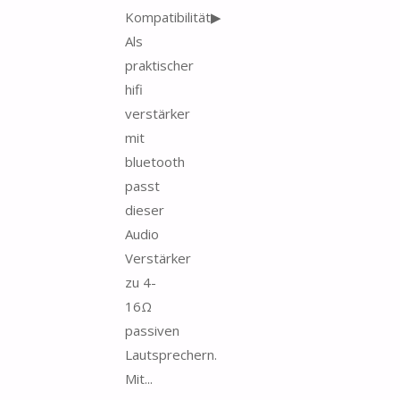
Kompatibilität▶
Als
praktischer
hifi
verstärker
mit
bluetooth
passt
dieser
Audio
Verstärker
zu 4-
16Ω
passiven
Lautsprechern.
Mit...