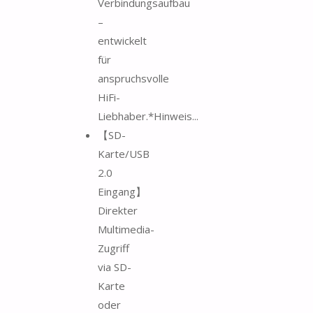
Verbindungsaufbau
–
entwickelt
für
anspruchsvolle
HiFi-
Liebhaber.*Hinweis...
【SD-
Karte/USB
2.0
Eingang】
Direkter
Multimedia-
Zugriff
via SD-
Karte
oder