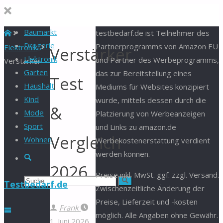
Baumarkt
Start
testbedarf.de ist Teilnehmer des
Drogerie
Partnerprogramms von Amazon EU
Elektronik
Verstärker
Elektronik
und Partner des Werbeprogramms,
Verstärker
Garten
das zur Bereitstellung eines
Test
Haushalt
Mediums für Websites konzipiert
Kind
wurde, mittels dessen durch die
&
Mode
Platzierung von Werbeanzeigen
Sport
und Links zu amazon.de
Vergleich
Wohnen
Werbekostenerstattung verdient
werden können.
Suche
2026
Preise inkl. MwSt. ggf. zzgl. Versand.
Suchen
Suche
Testbedarf.de
Zwischenzeitliche Änderung der
Preise, Lieferzeit und -kosten
nach:
Frank
möglich. Alle Angaben ohne Gewähr.
1. Juni 2026