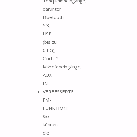
Tonquelleneingänge,
darunter
Bluetooth
5.3,
USB
(bis zu
64 G),
Cinch, 2
Mikrofoneingänge,
AUX
IN...
VERBESSERTE
FM-
FUNKTION:
Sie
können
die