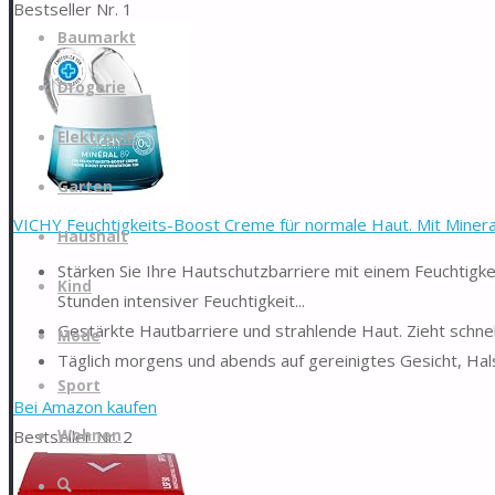
Bestseller Nr. 1
Zum
Baumarkt
Inhalt
springen
Drogerie
Elektronik
Garten
VICHY Feuchtigkeits-Boost Creme für normale Haut. Mit Minerali
Haushalt
Stärken Sie Ihre Hautschutzbarriere mit einem Feuchtigke
Kind
Stunden intensiver Feuchtigkeit...
Gestärkte Hautbarriere und strahlende Haut. Zieht schnell 
Mode
Täglich morgens und abends auf gereinigtes Gesicht, Hal
Sport
Bei Amazon kaufen
Bestseller Nr. 2
Wohnen
Suche