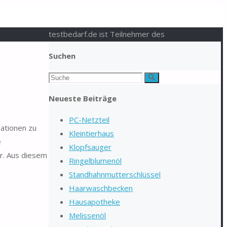
testbedarf.de ist Teilnehmer des
Suchen
Suchen
Suche
nach:
Neueste Beiträge
PC-Netzteil
mationen zu
Kleintierhaus
e
Klopfsauger
r. Aus diesem
Ringelblumenöl
Standhahnmutterschlüssel
Haarwaschbecken
Hausapotheke
Melissenöl