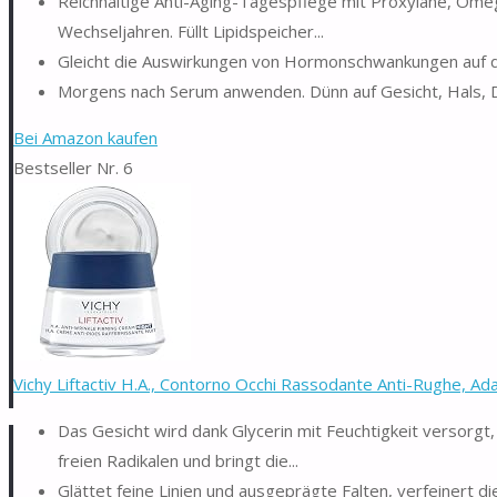
Reichhaltige Anti-Aging-Tagespflege mit Proxylane, Omega
Wechseljahren. Füllt Lipidspeicher...
Gleicht die Auswirkungen von Hormonschwankungen auf di
Morgens nach Serum anwenden. Dünn auf Gesicht, Hals, De
Bei Amazon kaufen
Bestseller Nr. 6
Vichy Liftactiv H.A., Contorno Occhi Rassodante Anti-Rughe, Adat
Das Gesicht wird dank Glycerin mit Feuchtigkeit versorgt, 
freien Radikalen und bringt die...
Glättet feine Linien und ausgeprägte Falten, verfeinert die