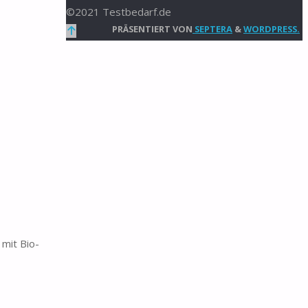
©2021 Testbedarf.de
Zurück
PRÄSENTIERT VON
SEPTERA
&
WORDPRESS.
nach
oben
mit Bio-