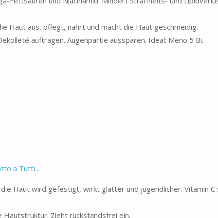
-Fettsäuren und Niacinamid. Mindert Straffheits- und Lipidverlu
e Haut aus, pflegt, nährt und macht die Haut geschmeidig.
kolleté auftragen. Augenpartie aussparen. Ideal: Meno 5 Bi.
to a Tutti...
die Haut wird gefestigt, wirkt glatter und jugendlicher. Vitamin C
 Hautstruktur. Zieht rückstandsfrei ein.