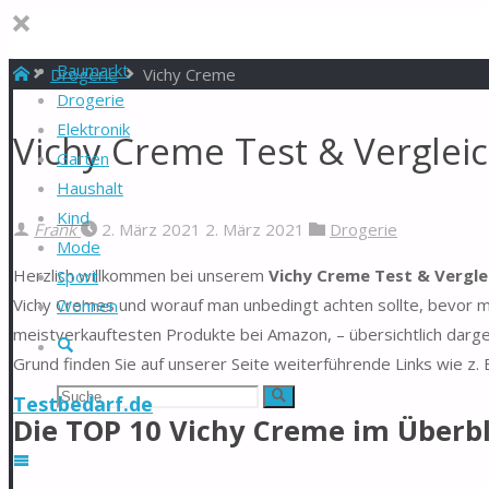
Baumarkt
Start
Drogerie
Vichy Creme
Drogerie
Elektronik
Vichy Creme Test & Verglei
Garten
Haushalt
Kind
Frank
2. März 2021
2. März 2021
Drogerie
Mode
Herzlich willkommen bei unserem
Vichy Creme Test & Vergle
Sport
Vichy Cremes und worauf man unbedingt achten sollte, bevor ma
Wohnen
meistverkauftesten Produkte bei Amazon, – übersichtlich darg
Suche
Grund finden Sie auf unserer Seite weiterführende Links wie z.
Suchen
Suche
Testbedarf.de
Die TOP 10 Vichy Creme im Überbl
nach: