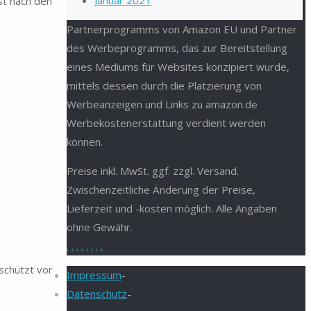
Januar 2021
st nach den
Partnerprogramms von Amazon EU und Partner
des Werbeprogramms, das zur Bereitstellung
eines Mediums für Websites konzipiert wurde,
mittels dessen durch die Platzierung von
Werbeanzeigen und Links zu amazon.de
Werbekostenerstattung verdient werden
können.
Preise inkl. MwSt. ggf. zzgl. Versand.
Zwischenzeitliche Änderung der Preise,
Lieferzeit und -kosten möglich. Alle Angaben
ohne Gewähr.
.
.
.
.
.
.
.
.
 schützt vor
Impressum
-
Datenschutz
-