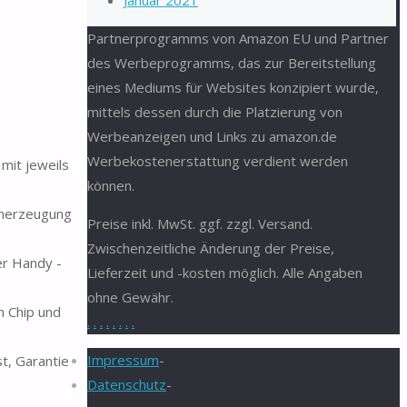
Januar 2021
Partnerprogramms von Amazon EU und Partner
des Werbeprogramms, das zur Bereitstellung
eines Mediums für Websites konzipiert wurde,
mittels dessen durch die Platzierung von
Werbeanzeigen und Links zu amazon.de
Werbekostenerstattung verdient werden
mit jeweils
können.
omerzeugung
Preise inkl. MwSt. ggf. zzgl. Versand.
Zwischenzeitliche Änderung der Preise,
r Handy -
Lieferzeit und -kosten möglich. Alle Angaben
ohne Gewähr.
n Chip und
.
.
.
.
.
.
.
.
Impressum
-
t, Garantie
Datenschutz
-