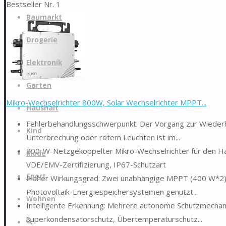
Bestseller Nr. 1
Zum
Baumarkt
Inhalt
springen
Drogerie
Elektronik
Garten
Mikro-Wechselrichter 800W, Solar Wechselrichter MPPT...
Haushalt
Fehlerbehandlungsschwerpunkt: Der Vorgang zur Wiederh
Kind
Unterbrechung oder rotem Leuchten ist im...
800-W-Netzgekoppelter Mikro-Wechselrichter für den Hau
Mode
VDE/EMV-Zertifizierung, IP67-Schutzart
Sport
Hoher Wirkungsgrad: Zwei unabhängige MPPT (400 W*2) in
Photovoltaik-Energiespeichersystemen genutzt...
Wohnen
Intelligente Erkennung: Mehrere autonome Schutzmechanis
Superkondensatorschutz, Übertemperaturschutz...
Suche