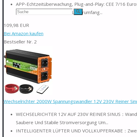
APP-Echtzeitüberwachung, Plug-and-Play: CEE 7/16 Eurost
Suchen
5 Meter Stromkabel ist im Lieferumfang...
Suche
nach:
109,98 EUR
Bei Amazon kaufen
Bestseller Nr. 2
Wechselrichter 2000W Spannungswandler 12V 230V Reiner Sinu
WECHSELRICHTER 12V AUF 230V REINER SINUS：Wandelt 1
Saubere Und Stabile Stromversorgung Um...
INTELLIGENTER LÜFTER UND VOLLKUPFERKABE：Zwei Intel