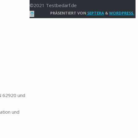
©2021 Testbedarf.de
Zurück
PRÄSENTIERT VON
SEPTERA
&
WORDPRESS.
nach
oben
EN 62920 und
lation und
n