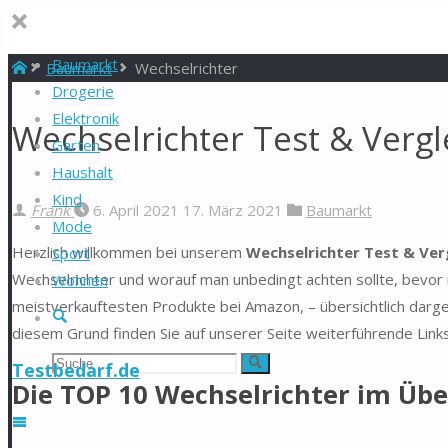
Baumarkt
Start
Baumarkt
Wechselrichter
Drogerie
Elektronik
Wechselrichter Test & Vergl
Garten
Haushalt
Kind
Frank
6. April 2021
17. März 2021
Baumarkt
Mode
Herzlich willkommen bei unserem
Wechselrichter Test & Ver
Sport
Wechselrichter und worauf man unbedingt achten sollte, bevor m
Wohnen
meistverkauftesten Produkte bei Amazon, – übersichtlich darge
Suche
diesem Grund finden Sie auf unserer Seite weiterführende Link
Suchen
Suche
Testbedarf.de
Die TOP 10 Wechselrichter im Übe
nach: