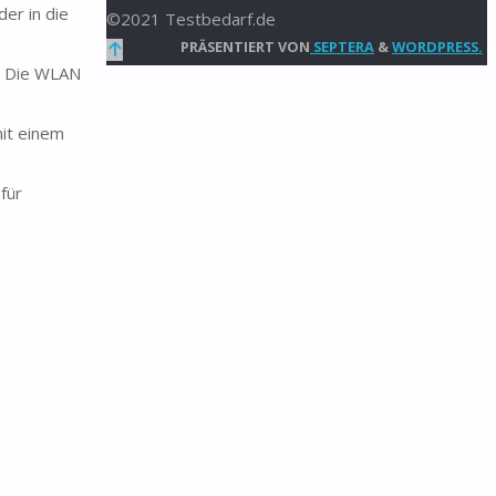
er in die
©2021 Testbedarf.de
Zurück
PRÄSENTIERT VON
SEPTERA
&
WORDPRESS.
? Die WLAN
nach
oben
mit einem
für