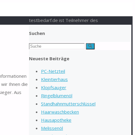
testbedarf.de ist Teilnehmer des
Suchen
Suchen
Suche
nach:
Neueste Beiträge
PC-Netzteil
Informationen
Kleintierhaus
wir Ihnen die
Klopfsauger
ieger. Aus
Ringelblumenöl
Standhahnmutterschlüssel
Haarwaschbecken
Hausapotheke
Melissenöl