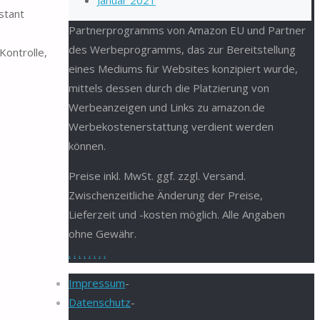
Januar 2021
stant
Partnerprogramms von Amazon EU und Partner
des Werbeprogramms, das zur Bereitstellung
Kontrolle,
eines Mediums für Websites konzipiert wurde,
mittels dessen durch die Platzierung von
Werbeanzeigen und Links zu amazon.de
Werbekostenerstattung verdient werden
können.
Preise inkl. MwSt. ggf. zzgl. Versand.
Zwischenzeitliche Änderung der Preise,
Lieferzeit und -kosten möglich. Alle Angaben
ohne Gewähr.
.
.
.
.
.
.
.
.
Impressum
-
Datenschutz
-