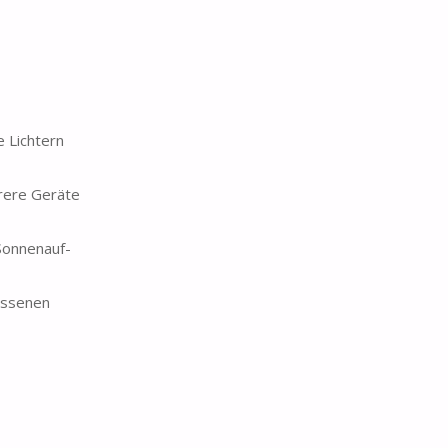
 Lichtern
hrere Geräte
Sonnenauf-
ossenen