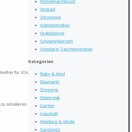
Pistolenarmbrust
Sitzbad
Zitronenöl
Splintentreiber
Grablaterne
Schwimmkerzen
Standard-Taschenrechner
Kategorien
enfrei für IOs
Baby & Kind
Baumarkt
Drogerie
Elektronik
zu simulieren
Garten
t
Haushalt
Kleidung & Mode
Sonstiges