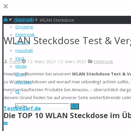
Baumarkt
Start
Elektronik
WLAN Steckdose
Drogerie
Elektronik
WLAN Steckdose Test & Ver
Garten
Haushalt
Kind
Frank
12. März 2021
12. März 2021
Elektronik
Mode
Herzlich willkommen bei unserem
WLAN Steckdose Test & Ve
Sport
zu WLAN-Steckdosen und worauf man unbedingt achten sollte, 
Wohnen
meistverkauftesten Produkte bei Amazon, – übersichtlich darg
Suche
diesem Grund finden Sie auf unserer Seite weiterführende Link
Suchen
Suche
Testbedarf.de
Die TOP 10 WLAN Steckdose im Üb
nach: