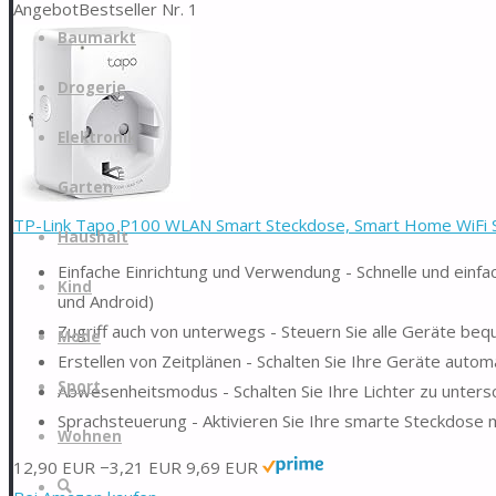
Angebot
Bestseller Nr. 1
Zum
Baumarkt
Inhalt
springen
Drogerie
Elektronik
Garten
TP-Link Tapo P100 WLAN Smart Steckdose, Smart Home WiFi St
Haushalt
Einfache Einrichtung und Verwendung - Schnelle und einfa
Kind
und Android)
Zugriff auch von unterwegs - Steuern Sie alle Geräte beq
Mode
Erstellen von Zeitplänen - Schalten Sie Ihre Geräte auto
Sport
Abwesenheitsmodus - Schalten Sie Ihre Lichter zu unters
Sprachsteuerung - Aktivieren Sie Ihre smarte Steckdose
Wohnen
12,90 EUR
−3,21 EUR
9,69 EUR
Suche