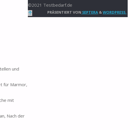
©2021 Testbedarf.de
Zurück
PRÄSENTIERT VON
SEPTERA
&
WORDPRESS.
nach
oben
tellen und
et für Marmor,
che mit
 an, Nach der