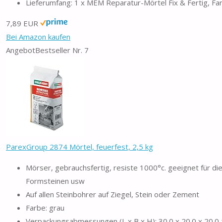
Lieferumfang: 1 x MEM Reparatur-Mörtel Fix & Fertig, Fa
7,89 EUR
Bei Amazon kaufen
Angebot
Bestseller Nr. 7
ParexGroup 2874 Mörtel, feuerfest, 2,5 kg
Mörser, gebrauchsfertig, resiste 1000°c. geeignet für die
Formsteinen usw
Auf allen Steinbohrer auf Ziegel, Stein oder Zement
Farbe: grau
Verpackungsabmessungen (L x B x H): 30.0 x 20.0 x 20.0