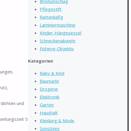
Briefumschlag
Pflegestift
Rattenkäfig
Laminiermaschine
Kinder-Hängesessel
Schneckenabwehr
Fisheye-Objektiv
Kategorien
tungen,
Baby & Kind
Baumarkt
utz,
Drogerie
Elektronik
rdichten und
Garten
Haushalt
eitungszeit 5
Kleidung & Mode
Sonstiges