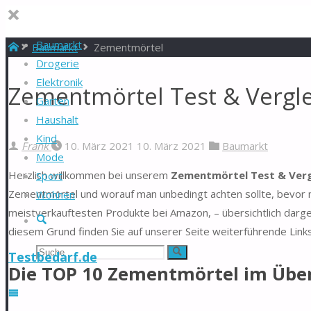
Baumarkt
Start
Baumarkt
Zementmörtel
Drogerie
Elektronik
Zementmörtel Test & Vergle
Garten
Haushalt
Kind
Frank
10. März 2021
10. März 2021
Baumarkt
Mode
Herzlich willkommen bei unserem
Zementmörtel Test & Verg
Sport
Zementmörtel und worauf man unbedingt achten sollte, bevor m
Wohnen
meistverkauftesten Produkte bei Amazon, – übersichtlich darg
Suche
diesem Grund finden Sie auf unserer Seite weiterführende Link
Suchen
Suche
Testbedarf.de
Die TOP 10 Zementmörtel im Über
nach: