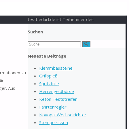
testbedarf.de ist Teilnehmer des
Suchen
Suchen
Suche
nach:
Neueste Beiträge
Klemmbausteine
ormationen zu
Grillspieß
die
Spritztülle
ger. Aus
Herrengeldbörse
Keton Teststreifen
Fahrtenregler
Novopal Wechselrichter
Stempelkissen