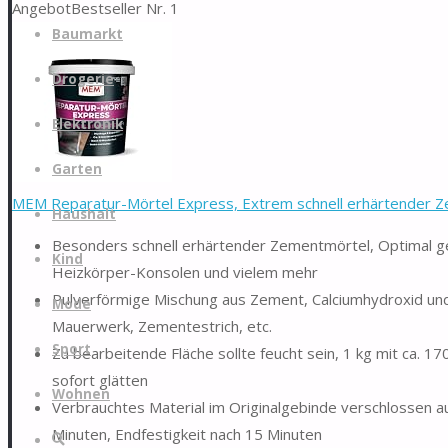
Angebot
Bestseller Nr. 1
Zum
Baumarkt
Inhalt
springen
Drogerie
Elektronik
Garten
MEM Reparatur-Mörtel Express, Extrem schnell erhärtender Ze
Haushalt
Besonders schnell erhärtender Zementmörtel, Optimal ge
Kind
Heizkörper-Konsolen und vielem mehr
Pulverförmige Mischung aus Zement, Calciumhydroxid un
Mode
Mauerwerk, Zementestrich, etc.
Sport
Zu bearbeitende Fläche sollte feucht sein, 1 kg mit ca. 1
sofort glätten
Wohnen
Verbrauchtes Material im Originalgebinde verschlossen
Minuten, Endfestigkeit nach 15 Minuten
Suche