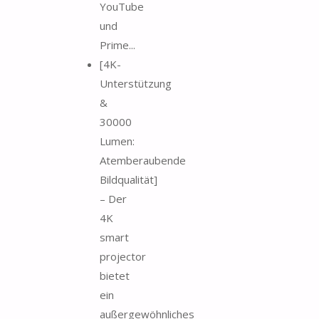
YouTube
und
Prime...
[4K-
Unterstützung
&
30000
Lumen:
Atemberaubende
Bildqualität]
– Der
4K
smart
projector
bietet
ein
außergewöhnliches