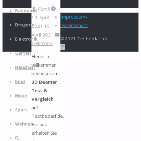
.
.
.
.
.
.
.
.
Zum
Frank
Baumarkt
Inhalt
Impressum
-
19. April
springen
Drogerie
Datenschutz
-
2021
19.
April 2021
©2021 Testbedarf.de
Elektronik
Elektronik
Zurück
Garten
nach
Herzlich
oben
willkommen
Haushalt
bei unserem
3D Beamer
Kind
Test &
Mode
Vergleich
auf
Sport
Testbedarf.de.
Bei uns
Wohnen
erhalten Sie
Suche