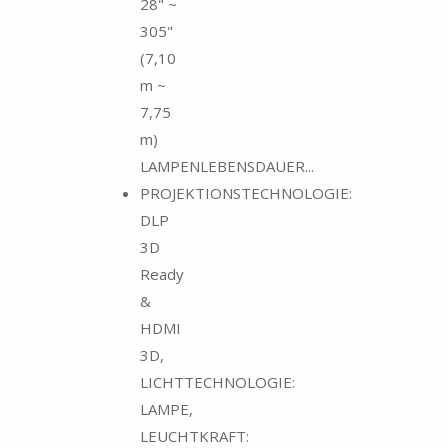
28" ~
305"
(7,10
m ~
7,75
m)
LAMPENLEBENSDAUER...
PROJEKTIONSTECHNOLOGIE:
DLP
3D
Ready
&
HDMI
3D,
LICHTTECHNOLOGIE:
LAMPE,
LEUCHTKRAFT: