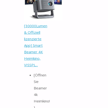
[30000Lumen
& Offiziell
lizenzierte
App] Smart
Beamer 4K
Heimkino,
VISSPL...
[Öffnen
Sie
Beamer
4k
Heimkino!
]