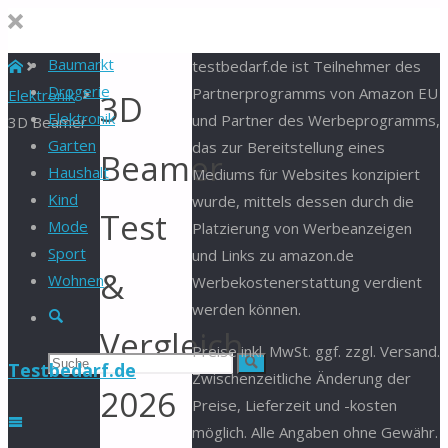
Baumarkt
Start
testbedarf.de ist Teilnehmer des
Drogerie
Partnerprogramms von Amazon EU
Elektronik
3D
Elektronik
und Partner des Werbeprogramms,
3D Beamer
Garten
das zur Bereitstellung eines
Beamer
Haushalt
Mediums für Websites konzipiert
Kind
wurde, mittels dessen durch die
Test
Mode
Platzierung von Werbeanzeigen
Sport
und Links zu amazon.de
&
Wohnen
Werbekostenerstattung verdient
werden können.
Suche
Vergleich
Preise inkl. MwSt. ggf. zzgl. Versand.
Suchen
Suche
Testbedarf.de
Zwischenzeitliche Änderung der
2026
Preise, Lieferzeit und -kosten
nach:
möglich. Alle Angaben ohne Gewähr.