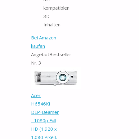
kompatiblen
3D-
Inhalten
Bei Amazon
kaufen
Angebot
Bestseller
Nr. 3
Acer
H6546Ki
DLP-Beamer
- 1080p Full
HD (1.920 x
1.080 Pixel),