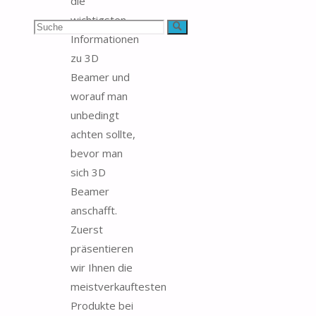
die
wichtigsten
Suchen
Suche
Informationen
nach:
zu 3D
Beamer und
worauf man
unbedingt
achten sollte,
bevor man
sich 3D
Beamer
anschafft.
Zuerst
präsentieren
wir Ihnen die
meistverkauftesten
Produkte bei