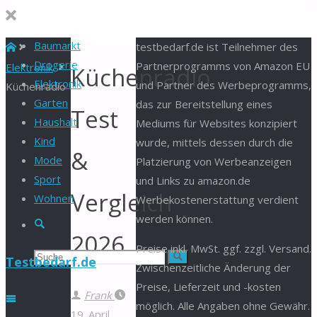
Baumarkt
Start
testbedarf.de ist Teilnehmer des
Drogerie
Partnerprogramms von Amazon EU
Elektronik
Küchenradio
Elektronik
und Partner des Werbeprogramms,
Küchenradio
Garten
das zur Bereitstellung eines
Test
Haushalt
Mediums für Websites konzipiert
Kind
wurde, mittels dessen durch die
&
Mode
Platzierung von Werbeanzeigen
Sport
und Links zu amazon.de
Vergleich
Wohnen
Werbekostenerstattung verdient
werden können.
Suche
2026
Preise inkl. MwSt. ggf. zzgl. Versand.
Suchen
Suche
Testbedarf.de
Zwischenzeitliche Änderung der
Preise, Lieferzeit und -kosten
nach:
Frank
möglich. Alle Angaben ohne Gewähr.
19. April