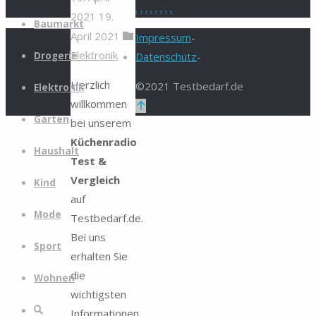
.
.
.
.
.
.
.
.
2021
19.
Zum
Baumarkt
April 2021
Inhalt
Impressum
-
Elektronik
springen
Drogerie
Datenschutz
-
Herzlich
©2021 Testbedarf.de
Elektronik
willkommen
Zurück
Garten
bei unserem
nach
Küchenradio
oben
Haushalt
Test &
Vergleich
Kind
auf
Mode
Testbedarf.de.
Bei uns
Sport
erhalten Sie
die
Wohnen
wichtigsten
Suche
Informationen