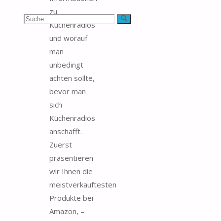
zu
Suchen
Suche
Küchenradios
und worauf
nach:
man
unbedingt
achten sollte,
bevor man
sich
Küchenradios
anschafft.
Zuerst
präsentieren
wir Ihnen die
meistverkauftesten
Produkte bei
Amazon, –