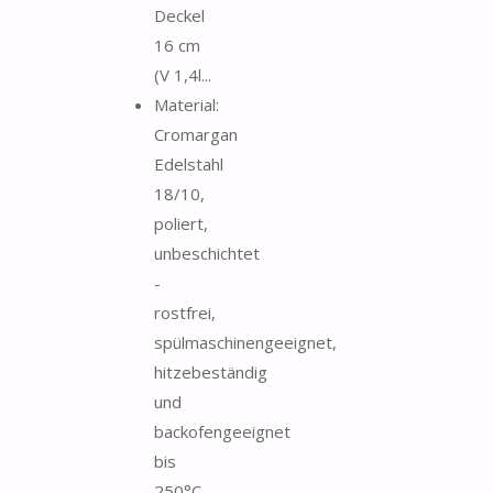
Deckel
16 cm
(V 1,4l...
Material:
Cromargan
Edelstahl
18/10,
poliert,
unbeschichtet
-
rostfrei,
spülmaschinengeeignet,
hitzebeständig
und
backofengeeignet
bis
250°C