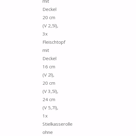
mit
Deckel
20 cm
(V 2,5l),
3x
Fleischtopf
mit
Deckel
16 cm
(V 2l),
20 cm
(V 3,5l),
24 cm
(V 5,7l),
1x
Stielkasserolle
ohne