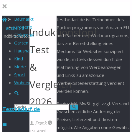
Baumarkt
Start
testbedarf.de ist Teilnehmer des
Drogerie
Partnerprogramms von Amazon EU
Haushalt
Induktionstopf
Elektronik
und Partner des Werbeprogramms,
Induktionstopf
Garten
das zur Bereitstellung eines
Test
Haushalt
Mediums für Websites konzipiert
Kind
wurde, mittels dessen durch die
&
Mode
Platzierung von Werbeanzeigen
Sport
und Links zu amazon.de
Vergleich
Wohnen
Werbekostenerstattung verdient
werden können.
Suche
2026
Preise inkl. MwSt. ggf. zzgl. Versand.
Suchen
Suche
Testbedarf.de
Zwischenzeitliche Änderung der
Preise, Lieferzeit und -kosten
nach:
Frank
möglich. Alle Angaben ohne Gewähr.
19. April