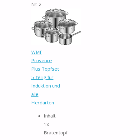
Nr. 2
WMF
Provence
Plus Topfset
5-teilig für
Induktion und
alle
Herdarten
Inhalt:
1x
Bratentopf