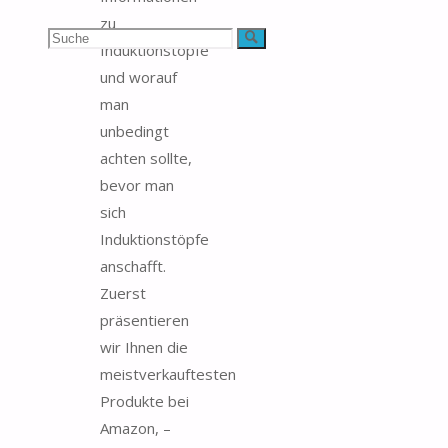
zu
Suchen
Suche
Induktionstöpfe
und worauf
nach:
man
unbedingt
achten sollte,
bevor man
sich
Induktionstöpfe
anschafft.
Zuerst
präsentieren
wir Ihnen die
meistverkauftesten
Produkte bei
Amazon, –