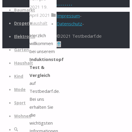
.
.
.
.
.
.
.
.
2021
19.
Zum
Baumarkt
April 2021
Inhalt
Impressum
-
Haushalt
springen
Drogerie
Datenschutz
-
Herzlich
©2021 Testbedarf.de
Elektronik
willkommen
Zurück
Garten
bei unserem
nach
Induktionstopf
oben
Haushalt
Test &
Vergleich
Kind
auf
Mode
Testbedarf.de.
Bei uns
Sport
erhalten Sie
die
Wohnen
wichtigsten
Suche
Informationen