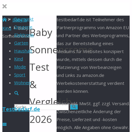
Baumarkt
Start
testbedarf.de ist Teilnehmer des
Baby &
Drogerie
Partnerprogramms von Amazon EU
Kind
Baby
Baby
Elektronik
und Partner des Werbeprogramms,
Sonnencreme
Garten
das zur Bereitstellung eines
Sonnencreme
Haushalt
Mediums für Websites konzipiert
Kind
wurde, mittels dessen durch die
Test
Mode
Platzierung von Werbeanzeigen
Sport
und Links zu amazon.de
&
Wohnen
Werbekostenerstattung verdient
werden können.
Suche
Vergleich
Preise inkl. MwSt. ggf. zzgl. Versand.
Suchen
Suche
Testbedarf.de
Zwischenzeitliche Änderung der
2026
Preise, Lieferzeit und -kosten
nach:
möglich. Alle Angaben ohne Gewähr.