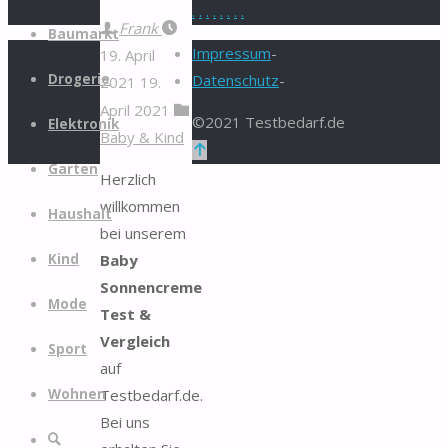
.
.
.
.
.
.
.
.
Zum
Frank
Baumarkt
Inhalt
Impressum
-
19. April
springen
Drogerie
Datenschutz
-
2021
19.
April 2021
©2021 Testbedarf.de
Elektronik
Baby & Kind
Zurück
Garten
nach
Herzlich
oben
willkommen
Haushalt
bei unserem
Baby
Kind
Sonnencreme
Mode
Test &
Vergleich
Sport
auf
Testbedarf.de.
Wohnen
Bei uns
Suche