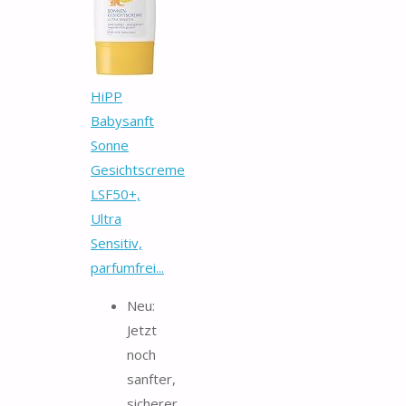
HiPP
Babysanft
Sonne
Gesichtscreme
LSF50+,
Ultra
Sensitiv,
parfumfrei...
Neu:
Jetzt
noch
sanfter,
sicherer