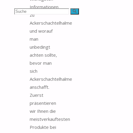
Informationen
Suchen
Suche
zu
Ackerschachtelhalme
nach:
und worauf
man
unbedingt
achten sollte,
bevor man
sich
Ackerschachtelhalme
anschafft.
Zuerst
präsentieren
wir Ihnen die
meistverkauftesten
Produkte bei