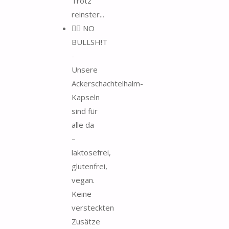
Trotz
reinster...
🧘‍♂️ NO
BULLSH!T
-
Unsere
Ackerschachtelhalm-
Kapseln
sind für
alle da
–
laktosefrei,
glutenfrei,
vegan.
Keine
versteckten
Zusätze