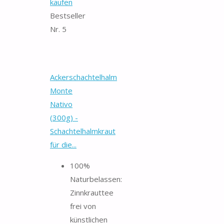
kaufen
Bestseller
Nr. 5
Ackerschachtelhalm
Monte
Nativo
(300g) -
Schachtelhalmkraut
für die...
100%
Naturbelassen:
Zinnkrauttee
frei von
künstlichen