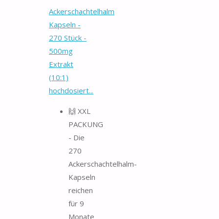
Ackerschachtelhalm
Kapseln -
270 Stück -
500mg
Extrakt
(10:1)
hochdosiert...
🙌 XXL
PACKUNG
- Die
270
Ackerschachtelhalm-
Kapseln
reichen
für 9
Monate