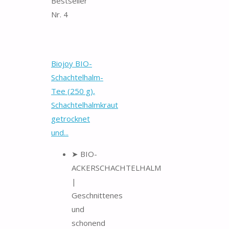
Bestseller
Nr. 4
Biojoy BIO-
Schachtelhalm-
Tee (250 g),
Schachtelhalmkraut
getrocknet
und...
➤ BIO-
ACKERSCHACHTELHALM
|
Geschnittenes
und
schonend