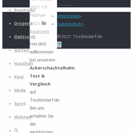
.
.
.
.
.
.
.
.
2021
19.
Zum
Baumarkt
Februar
Inhalt
Impressum
-
2021
springen
Drogerie
Datenschutz
-
Baumarkt
©2021 Testbedarf.de
Elektronik
Herzlich
Zurück
Garten
willkommen
nach
bei unserem
oben
Haushalt
Ackerschachtelhalm
Test &
Kind
Vergleich
Mode
auf
Testbedarf.de.
Sport
Bei uns
erhalten Sie
Wohnen
die
Suche
wichtigsten