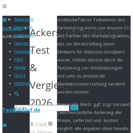
Baumarkt
Start
testbedarf.de ist Teilnehmer des
Drogerie
Partnerprogramms von Amazon EU
Baumarkt
Ackerschachtelhalm
Elektronik
und Partner des Werbeprogramms,
Ackerschachtelhalm
Garten
das zur Bereitstellung eines
Test
Haushalt
Mediums für Websites konzipiert
Kind
wurde, mittels dessen durch die
&
Mode
Platzierung von Werbeanzeigen
Sport
und Links zu amazon.de
Vergleich
Wohnen
Werbekostenerstattung verdient
werden können.
Suche
2026
Preise inkl. MwSt. ggf. zzgl. Versand.
Suchen
Suche
Testbedarf.de
Zwischenzeitliche Änderung der
Preise, Lieferzeit und -kosten
nach:
Frank
möglich. Alle Angaben ohne Gewähr.
19. Februar