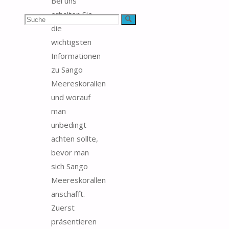
Bei uns
erhalten Sie
Suchen
Suche
die
nach:
wichtigsten
Informationen
zu Sango
Meereskorallen
und worauf
man
unbedingt
achten sollte,
bevor man
sich Sango
Meereskorallen
anschafft.
Zuerst
präsentieren