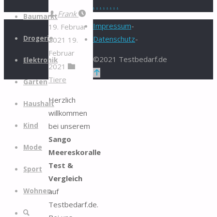
.
.
.
.
.
.
.
.
Zum
Frank
Baumarkt
Inhalt
Impressum
-
19. Februar
springen
Drogerie
Datenschutz
-
2021
19.
Februar
©2021 Testbedarf.de
Elektronik
2021
Zurück
Tiere
Garten
nach
oben
Herzlich
Haushalt
willkommen
bei unserem
Kind
Sango
Mode
Meereskoralle
Test &
Sport
Vergleich
auf
Wohnen
Testbedarf.de.
Suche