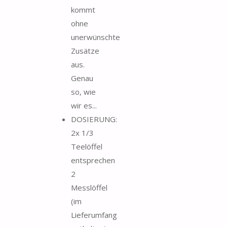
kommt
ohne
unerwünschte
Zusätze
aus.
Genau
so, wie
wir es...
DOSIERUNG:
2x 1/3
Teelöffel
entsprechen
2
Messlöffel
(im
Lieferumfang