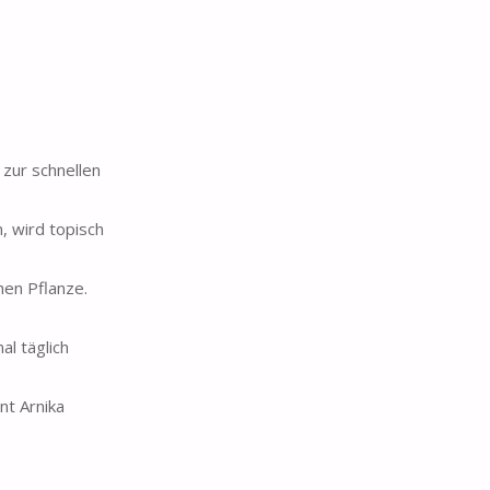
zur schnellen
 wird topisch
hen Pflanze.
l täglich
t Arnika