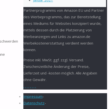
Januar 2021
Partnerprogramms von Amazon EU und Partner
des Werbeprogramms, das zur Bereitstellung
eines Mediums für Websites konzipiert wurde,
mittels dessen durch die Platzierung von
Werbeanzeigen und Links zu amazon.de
eschwerden
Werbekostenerstattung verdient werden
können.
hne
Preise inkl. MwSt. ggf. zzgl. Versand.
Zwischenzeitliche Änderung der Preise,
Lieferzeit und -kosten möglich. Alle Angaben
ohne Gewähr.
.
.
.
.
.
.
.
.
Impressum
-
Datenschutz
-