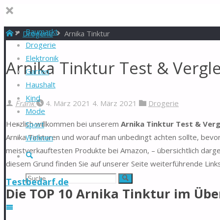
Baumarkt
Start
Drogerie
Arnika Tinktur
Drogerie
Elektronik
Arnika Tinktur Test & Vergl
Garten
Haushalt
Kind
Frank
4. März 2021
4. März 2021
Drogerie
Mode
Herzlich willkommen bei unserem
Arnika Tinktur Test & Verg
Sport
Arnika Tinkturen und worauf man unbedingt achten sollte, bevor 
Wohnen
meistverkauftesten Produkte bei Amazon, – übersichtlich darge
Suche
diesem Grund finden Sie auf unserer Seite weiterführende Link
Suchen
Suche
Testbedarf.de
Die TOP 10 Arnika Tinktur im Übe
nach: