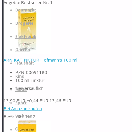
Angebot
Bestseller Nr. 1
Zum
Baumarkt
Inhalt
springen
Drogerie
Elektronik
Garten
ARNIKATINKTUR Hofmann's 100 ml
Haushalt
PZN-00691180
Kind
100 ml Tinktur
freiverkäuflich
Mode
13,90 EUR
−0,44 EUR
13,46 EUR
Sport
Bei Amazon kaufen
Bestseller Nr. 2
Wohnen
Suche