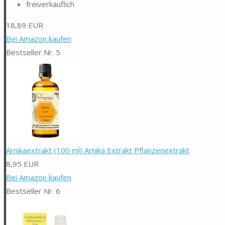
freiverkäuflich
18,89 EUR
Bei Amazon kaufen
Bestseller Nr. 5
Arnikaextrakt (100 ml) Arnika Extrakt Pflanzenextrakt
8,95 EUR
Bei Amazon kaufen
Bestseller Nr. 6