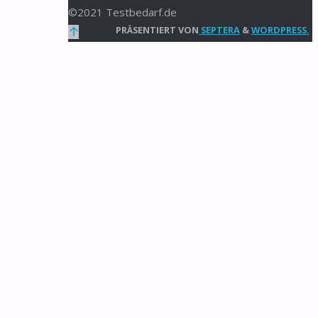
©2021 Testbedarf.de
Zurück
PRÄSENTIERT VON
SEPTERA
&
WORDPRESS.
nach
oben