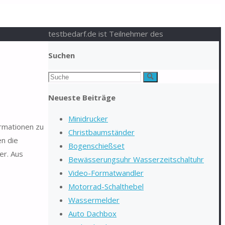
testbedarf.de ist Teilnehmer des
Suchen
Suchen
Suche
nach:
Neueste Beiträge
Minidrucker
ormationen zu
Christbaumständer
en die
Bogenschießset
er. Aus
Bewässerungsuhr Wasserzeitschaltuhr
Video-Formatwandler
Motorrad-Schalthebel
Wassermelder
Auto Dachbox