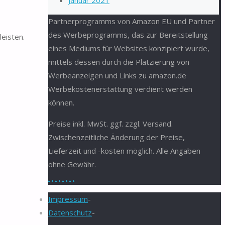
Januar 2021
Partnerprogramms von Amazon EU und Partner
des Werbeprogramms, das zur Bereitstellung
eisten.
eines Mediums für Websites konzipiert wurde,
mittels dessen durch die Platzierung von
Werbeanzeigen und Links zu amazon.de
Werbekostenerstattung verdient werden
können.
Preise inkl. MwSt. ggf. zzgl. Versand.
Zwischenzeitliche Änderung der Preise,
Lieferzeit und -kosten möglich. Alle Angaben
ohne Gewähr.
.
.
.
.
.
.
.
.
Impressum
-
Datenschutz
-