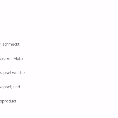
r schmeckt
äuren, Alpha-
kapsel welche
apsel) und
ndprodukt