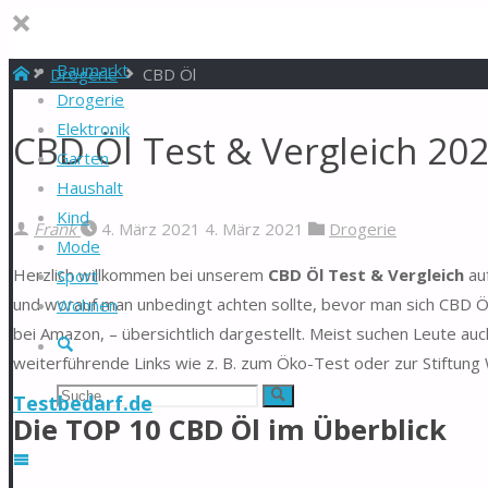
Baumarkt
Start
Drogerie
CBD Öl
Drogerie
Elektronik
CBD Öl Test & Vergleich 20
Garten
Haushalt
Kind
Frank
4. März 2021
4. März 2021
Drogerie
Mode
Herzlich willkommen bei unserem
CBD Öl Test & Vergleich
auf
Sport
und worauf man unbedingt achten sollte, bevor man sich CBD Öl
Wohnen
bei Amazon, – übersichtlich dargestellt. Meist suchen Leute a
Suche
weiterführende Links wie z. B. zum Öko-Test oder zur Stiftung
Suchen
Suche
Testbedarf.de
Die TOP 10 CBD Öl im Überblick
nach: