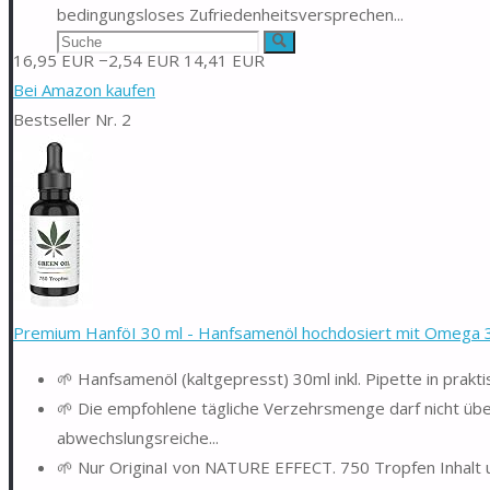
bedingungsloses Zufriedenheitsversprechen...
Suchen
Suche
16,95 EUR
−2,54 EUR
14,41 EUR
nach:
Bei Amazon kaufen
Bestseller Nr. 2
Premium HanföI 30 ml - Hanfsamenöl hochdosiert mit Omega 3 
🌱 ​Hanfsamenöl (kaltgepresst) 30ml inkl. Pipette in prakt
🌱​ ​Die empfohlene tägliche Verzehrsmenge darf nicht üb
abwechslungsreiche...
🌱​​ Nur OriginaI von NATURE EFFECT. 750 Tropfen Inhalt