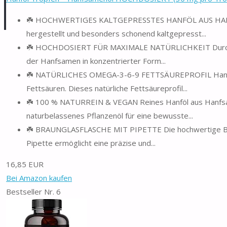
☘️ HOCHWERTIGES KALTGEPRESSTES HANFÖL AUS HANFSA
hergestellt und besonders schonend kaltgepresst...
☘️ HOCHDOSIERT FÜR MAXIMALE NATÜRLICHKEIT Durch die
der Hanfsamen in konzentrierter Form...
☘️ NATÜRLICHES OMEGA-3-6-9 FETTSÄUREPROFIL Hanföl
Fettsäuren. Dieses natürliche Fettsäureprofil...
☘️ 100 % NATURREIN & VEGAN Reines Hanföl aus Hanfsame
naturbelassenes Pflanzenöl für eine bewusste...
☘️ BRAUNGLASFLASCHE MIT PIPETTE Die hochwertige Braun
Pipette ermöglicht eine präzise und...
16,85 EUR
Bei Amazon kaufen
Bestseller Nr. 6