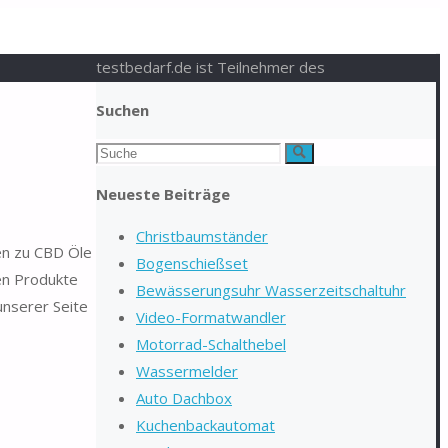
testbedarf.de ist Teilnehmer des
Suchen
Suchen
Suche
nach:
Neueste Beiträge
Christbaumständer
nen zu CBD Öle
Bogenschießset
en Produkte
Bewässerungsuhr Wasserzeitschaltuhr
unserer Seite
Video-Formatwandler
Motorrad-Schalthebel
Wassermelder
Auto Dachbox
Kuchenbackautomat