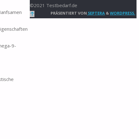
©2021 Testbedarf.de
Hanfsamen
Zurück
PRÄSENTIERT VON
SEPTERA
&
WORDPRESS.
nach
igenschaften
oben
mega-9-
tische