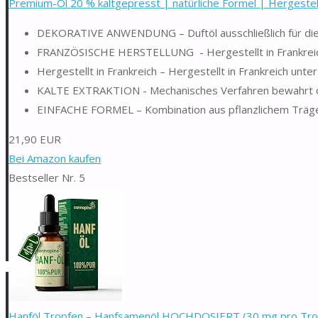
Premium-Öl 20 % kaltgepresst | natürliche Formel | Hergestellt 
DEKORATIVE ANWENDUNG – Duftöl ausschließlich für die
FRANZÖSISCHE HERSTELLUNG ‍ - Hergestellt in Frankreich
Hergestellt in Frankreich – Hergestellt in Frankreich un
KALTE EXTRAKTION - Mechanisches Verfahren bewahrt die 
EINFACHE FORMEL – Kombination aus pflanzlichem Träger
21,90 EUR
Bei Amazon kaufen
Bestseller Nr. 5
Hanföl Tropfen – Hanfsamenöl HOCHDOSIERT (30 mg pro Tropf