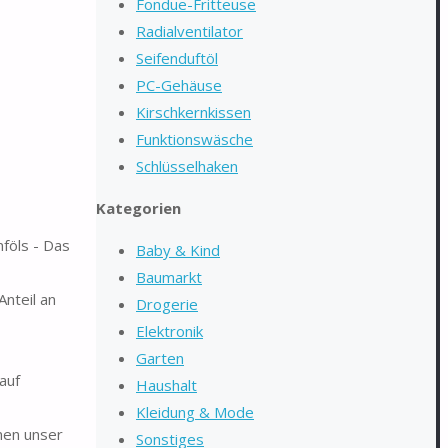
Fondue-Fritteuse
Radialventilator
Seifenduftöl
PC-Gehäuse
Kirschkernkissen
Funktionswäsche
Schlüsselhaken
Kategorien
öls - Das
Baby & Kind
Baumarkt
nteil an
Drogerie
Elektronik
Garten
auf
Haushalt
Kleidung & Mode
nen unser
Sonstiges