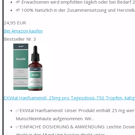
🌱​ ​Erwachsenen wird empfohlen täglich oder bei Bedarf 
🌱​ ​100% Natürlich in der Zusammensetzung und Herstellun
24,95 EUR
Bei Amazon kaufen
Bestseller Nr. 3
EXVital Hanfsamenöl, 25mg pro Tagesdosis,750 Tropfen, kaltge
✅EXVital Hanfsamenöl: Unser Produkt enthält 25 mg wert
Munschleimhäute aufgenommen. Wir...
✅EINFACHE DOSIERUNG & ANWENDUNG: Leichte Dosierung d
direkt in den Mund (Am besten direkt unter...