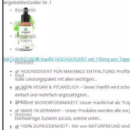
Angebot
Bestseller Nr. 1
Zum
Baumarkt
Inhalt
springen
Drogerie
Elektronik
Garten
NATURFREUND® Hanföl HOCHDOSIERT mit 150mg pro Tagesdo
Haushalt
🌿 HOCHDOSIERT FÜR MAXIMALE ENTFALTUNG: Profitier
Kind
volle Leistungspaket mit allen wichtigen...
🌿 100% VEGAN & PFLANZLICH - Unser Hanföl wird schon
Mode
einfach und mehrfach ungesättigten...
Sport
🌿 HOHE BIOVERFÜGBARKEIT: Unser Hanföl hat als Tropfe
🌿 MADE IN GERMANY - Unser Produkte werden alle sorgfäl
Wohnen
hochwertige Zutaten zurück, welche unter...
🌿 100% ZUFRIEDENHEIT - Wir von NATURFREUND sind zu
Suche