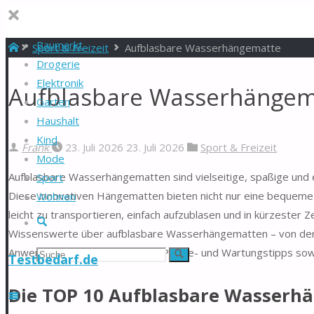
Baumarkt
Start
Sport & Freizeit
Aufblasbare Wasserhängematte
Drogerie
Elektronik
Aufblasbare Wasserhängema
Garten
Haushalt
Kind
Frank
23. Juli 2026
23. Juli 2026
Sport & Freizeit
Mode
Aufblasbare Wasserhängematten sind vielseitige, spaßige und e
Sport
Diese innovativen Hängematten bieten nicht nur eine bequeme 
Wohnen
leicht zu transportieren, einfach aufzublasen und in kürzester Z
Suche
Wissenswerte über aufblasbare Wasserhängematten – von der F
Anwendungsbereiche bis hin zu Pflege- und Wartungstipps sowi
Suchen
Suche
Testbedarf.de
nach:
Die TOP 10 Aufblasbare Wasserh