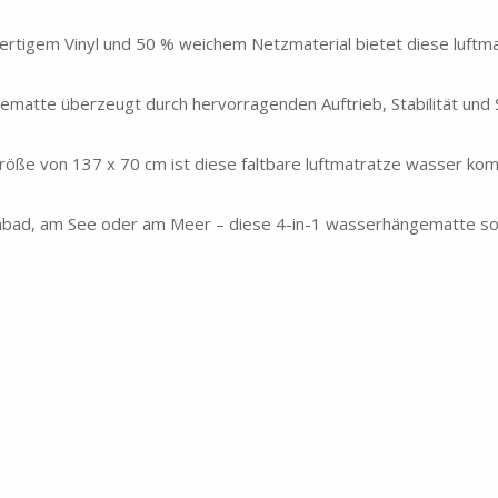
tigem Vinyl und 50 % weichem Netzmaterial bietet diese luftma
atte überzeugt durch hervorragenden Auftrieb, Stabilität und S
röße von 137 x 70 cm ist diese faltbare luftmatratze wasser ko
ad, am See oder am Meer – diese 4-in-1 wasserhängematte sor