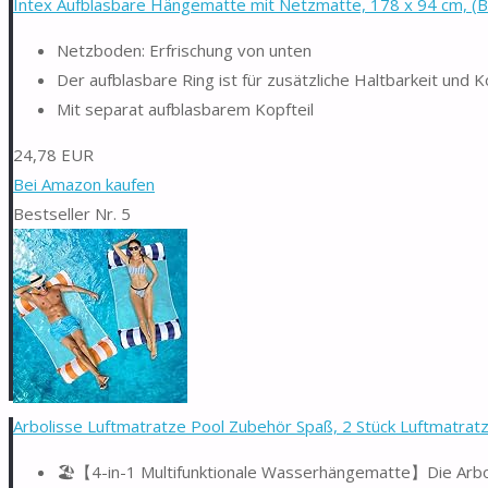
Intex Aufblasbare Hängematte mit Netzmatte, 178 x 94 cm, (Bla
Netzboden: Erfrischung von unten
Der aufblasbare Ring ist für zusätzliche Haltbarkeit und 
Mit separat aufblasbarem Kopfteil
24,78 EUR
Bei Amazon kaufen
Bestseller Nr. 5
Arbolisse Luftmatratze Pool Zubehör Spaß, 2 Stück Luftmatratz
🏖️【4-in-1 Multifunktionale Wasserhängematte】Die Arbolis