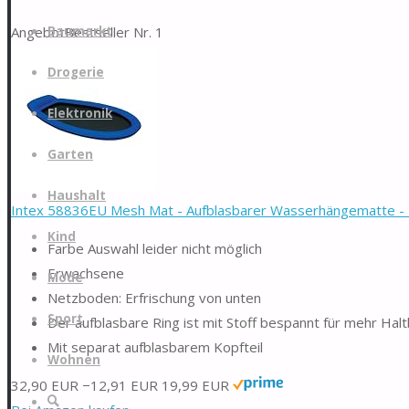
Zum
Angebot
Bestseller Nr. 1
Baumarkt
Inhalt
springen
Drogerie
Elektronik
Garten
Haushalt
Intex 58836EU Mesh Mat - Aufblasbarer Wasserhängematte - 1
Kind
Farbe Auswahl leider nicht möglich
Erwachsene
Mode
Netzboden: Erfrischung von unten
Sport
Der aufblasbare Ring ist mit Stoff bespannt für mehr Hal
Mit separat aufblasbarem Kopfteil
Wohnen
32,90 EUR
−12,91 EUR
19,99 EUR
Suche