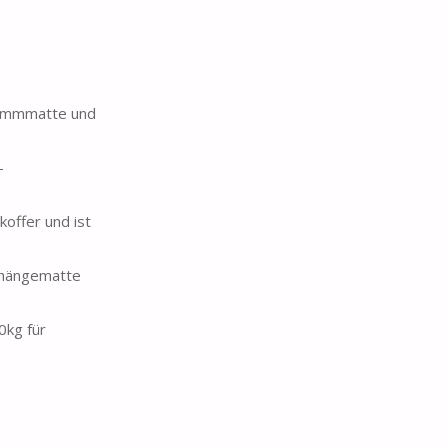
hwimmmatte und
-
offer und ist
 hängematte
0kg für