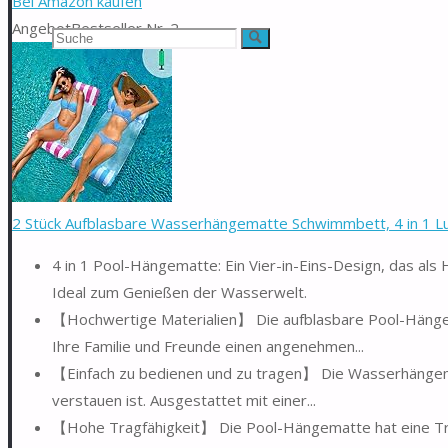
Bei Amazon kaufen
Angebot
Bestseller Nr. 2
Suchen
Suche
nach:
2 Stück Aufblasbare Wasserhängematte Schwimmbett, 4 in 1 Luf
4 in 1 Pool-Hängematte: Ein Vier-in-Eins-Design, das al
Ideal zum Genießen der Wasserwelt.
【Hochwertige Materialien】 Die aufblasbare Pool-Hängem
Ihre Familie und Freunde einen angenehmen...
【Einfach zu bedienen und zu tragen】 Die Wasserhängematt
verstauen ist. Ausgestattet mit einer...
【Hohe Tragfähigkeit】 Die Pool-Hängematte hat eine Tra