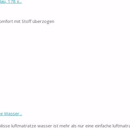
u, 178 x...
Komfort mit Stoff überzogen
e Wasser...
se luftmatratze wasser ist mehr als nur eine einfache luftmatra