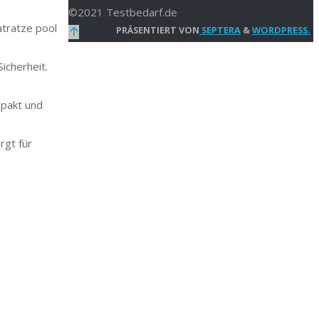
©2021 Testbedarf.de
tratze pool
Zurück
PRÄSENTIERT VON
SEPTERA
&
WORDPRESS.
nach
icherheit.
oben
mpakt und
gt für