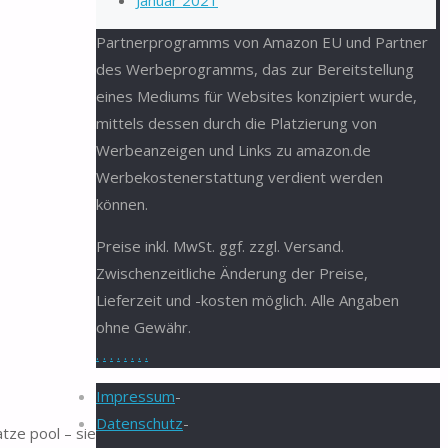
Januar 2021
Partnerprogramms von Amazon EU und Partner
des Werbeprogramms, das zur Bereitstellung
eines Mediums für Websites konzipiert wurde,
mittels dessen durch die Platzierung von
Werbeanzeigen und Links zu amazon.de
Werbekostenerstattung verdient werden
können.
Preise inkl. MwSt. ggf. zzgl. Versand.
Zwischenzeitliche Änderung der Preise,
Lieferzeit und -kosten möglich. Alle Angaben
ohne Gewähr.
.
.
.
.
.
.
.
.
Impressum
-
Datenschutz
-
tze pool – sie