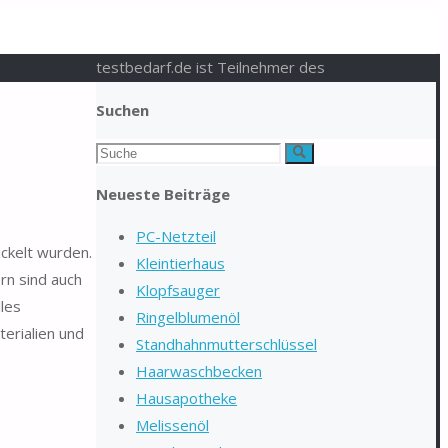
testbedarf.de ist Teilnehmer des
Suchen
Suchen
Suche
nach:
Neueste Beiträge
PC-Netzteil
ckelt wurden.
Kleintierhaus
rn sind auch
Klopfsauger
lles
Ringelblumenöl
erialien und
Standhahnmutterschlüssel
Haarwaschbecken
Hausapotheke
Melissenöl