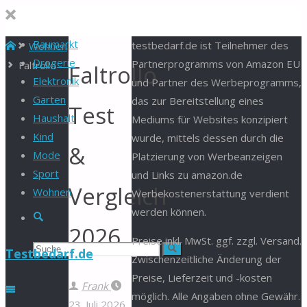
Baumarkt
Start
testbedarf.de ist Teilnehmer des
Wohnen
Drogerie
Partnerprogramms von Amazon EU
Faltrollo
Faltrollo
Elektronik
und Partner des Werbeprogramms,
Garten
das zur Bereitstellung eines
Test
Haushalt
Mediums für Websites konzipiert
Kind
wurde, mittels dessen durch die
&
Mode
Platzierung von Werbeanzeigen
Sport
und Links zu amazon.de
Vergleich
Wohnen
Werbekostenerstattung verdient
werden können.
Suche
2026
Preise inkl. MwSt. ggf. zzgl. Versand.
Suchen
Suche
Testbedarf.de
Zwischenzeitliche Änderung der
Preise, Lieferzeit und -kosten
nach:
Frank
möglich. Alle Angaben ohne Gewähr.
23. Juli 2026