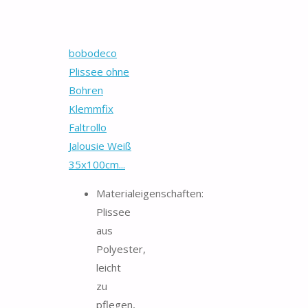
bobodeco
Plissee ohne
Bohren
Klemmfix
Faltrollo
Jalousie Weiß
35x100cm...
Materialeigenschaften:
Plissee
aus
Polyester,
leicht
zu
pflegen,