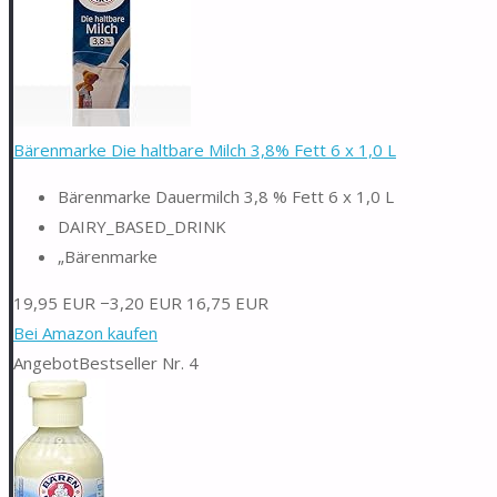
Bärenmarke Die haltbare Milch 3,8% Fett 6 x 1,0 L
Bärenmarke Dauermilch 3,8 % Fett 6 x 1,0 L
DAIRY_BASED_DRINK
„Bärenmarke
19,95 EUR
−3,20 EUR
16,75 EUR
Bei Amazon kaufen
Angebot
Bestseller Nr. 4