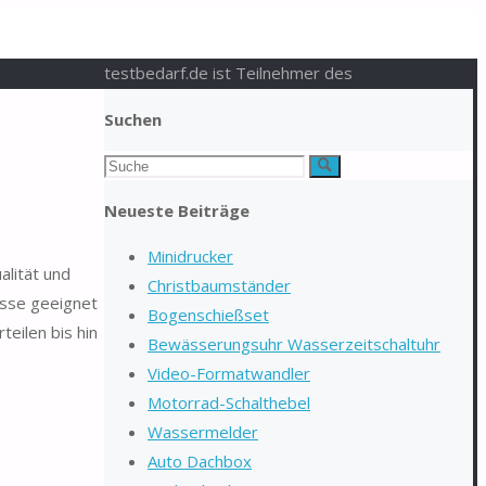
testbedarf.de ist Teilnehmer des
Suchen
Suchen
Suche
nach:
Neueste Beiträge
Minidrucker
alität und
Christbaumständer
nisse geeignet
Bogenschießset
eilen bis hin
Bewässerungsuhr Wasserzeitschaltuhr
Video-Formatwandler
Motorrad-Schalthebel
Wassermelder
Auto Dachbox