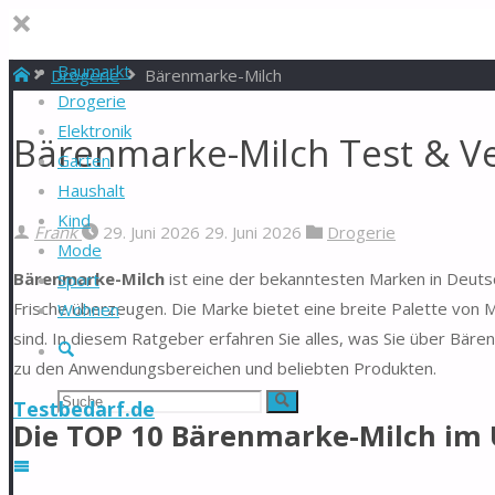
Baumarkt
Start
Drogerie
Bärenmarke-Milch
Drogerie
Elektronik
Bärenmarke-Milch Test & Ve
Garten
Haushalt
Kind
Frank
29. Juni 2026
29. Juni 2026
Drogerie
Mode
Bärenmarke-Milch
ist eine der bekanntesten Marken in Deutsc
Sport
Frische überzeugen. Die Marke bietet eine breite Palette von Mi
Wohnen
sind. In diesem Ratgeber erfahren Sie alles, was Sie über Bäre
Suche
zu den Anwendungsbereichen und beliebten Produkten.
Suchen
Suche
Testbedarf.de
Die TOP 10 Bärenmarke-Milch im 
nach: