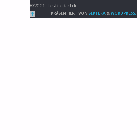
©2021 Testbedarf.de
Zurück
PRÄSENTIERT VON
SEPTERA
&
WORDPRESS.
nach
oben