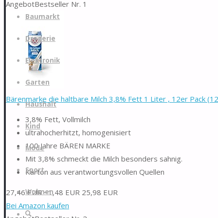
Angebot
Bestseller Nr. 1
Zum
Baumarkt
Inhalt
springen
Drogerie
Elektronik
Garten
Bärenmarke die haltbare Milch 3,8% Fett 1 Liter , 12er Pack (12 
Haushalt
3,8% Fett, Vollmilch
Kind
ultrahocherhitzt, homogenisiert
100 Jahre BÄREN MARKE
Mode
Mit 3,8% schmeckt die Milch besonders sahnig.
Sport
Karton aus verantwortungsvollen Quellen
27,46 EUR
−1,48 EUR
25,98 EUR
Wohnen
Bei Amazon kaufen
Suche