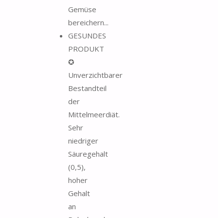
Gemüse
bereichern...
GESUNDES
PRODUKT
✪
Unverzichtbarer
Bestandteil
der
Mittelmeerdiät.
Sehr
niedriger
Säuregehalt
(0,5),
hoher
Gehalt
an