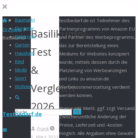
Baumarkt
Start
testbedarf.de ist Teilnehmer des
Drogerie
Partnerprogramms von Amazon EU
Drogerie
Basilikumöl
Elektronik
und Partner des Werbeprogramms,
Basilikumöl
Garten
das zur Bereitstellung eines
Test
Haushalt
Mediums für Websites konzipiert
Kind
wurde, mittels dessen durch die
&
Mode
Platzierung von Werbeanzeigen
Sport
und Links zu amazon.de
Vergleich
Wohnen
Werbekostenerstattung verdient
werden können.
Suche
2026
Preise inkl. MwSt. ggf. zzgl. Versand.
Suchen
Suche
Testbedarf.de
Zwischenzeitliche Änderung der
Preise, Lieferzeit und -kosten
nach:
Frank
möglich. Alle Angaben ohne Gewähr.
1. März 2021