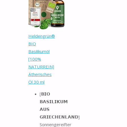
Heldengrün®
BIO
Basilikumöl
[100%
NATURREIN]
Ätherisches
Öl 30 ml
[𝗕𝗜𝗢
𝗕𝗔𝗦𝗜𝗟𝗜𝗞𝗨𝗠
𝗔𝗨𝗦
𝗚𝗥𝗜𝗘𝗖𝗛𝗘𝗡𝗟𝗔𝗡𝗗]
Sonnengereifter