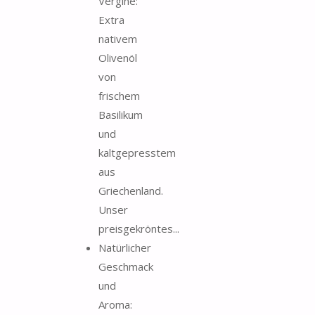
Vergine:
Εxtra
nativem
Olivenöl
von
frischem
Basilikum
und
kaltgepresstem
aus
Griechenland.
Unser
preisgekröntes...
Natürlicher
Geschmack
und
Aroma: