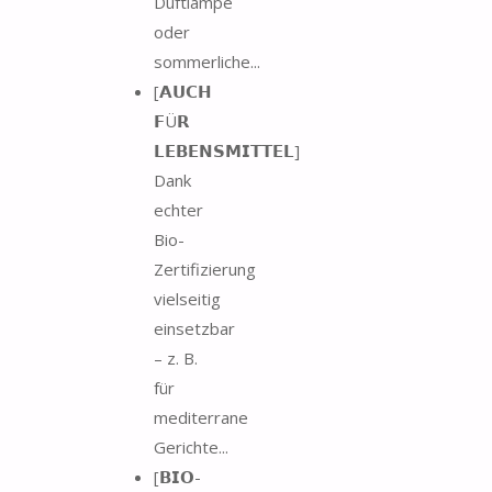
Duftlampe
oder
sommerliche...
[𝗔𝗨𝗖𝗛
𝗙Ü𝗥
𝗟𝗘𝗕𝗘𝗡𝗦𝗠𝗜𝗧𝗧𝗘𝗟]
Dank
echter
Bio-
Zertifizierung
vielseitig
einsetzbar
– z. B.
für
mediterrane
Gerichte...
[𝗕𝗜𝗢-