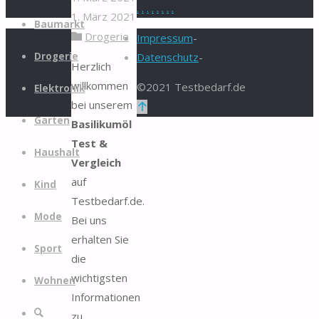
.
.
.
.
.
.
.
.
1. März 2021
Zum
Baumarkt
Drogerie
Inhalt
Impressum
-
springen
Drogerie
Datenschutz
-
Herzlich
willkommen
©2021 Testbedarf.de
Elektronik
bei unserem
Zurück
Garten
Basilikumöl
nach
Test &
oben
Haushalt
Vergleich
auf
Kind
Testbedarf.de.
Mode
Bei uns
erhalten Sie
Sport
die
wichtigsten
Wohnen
Informationen
Suche
zu