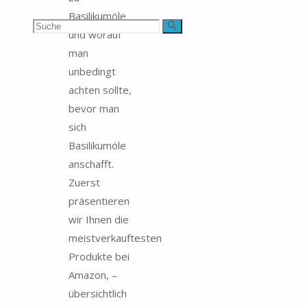
Basilikumöle
Suchen
Suche
und worauf
man
nach:
unbedingt
achten sollte,
bevor man
sich
Basilikumöle
anschafft.
Zuerst
präsentieren
wir Ihnen die
meistverkauftesten
Produkte bei
Amazon, –
übersichtlich