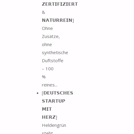
𝗭𝗘𝗥𝗧𝗜𝗙𝗜𝗭𝗜𝗘𝗥𝗧
&
𝗡𝗔𝗧𝗨𝗥𝗥𝗘𝗜𝗡]
Ohne
Zusätze,
ohne
synthetische
Duftstoffe
– 100
%
reines...
[𝗗𝗘𝗨𝗧𝗦𝗖𝗛𝗘𝗦
𝗦𝗧𝗔𝗥𝗧𝗨𝗣
𝗠𝗜𝗧
𝗛𝗘𝗥𝗭]
Heldengrün
steht