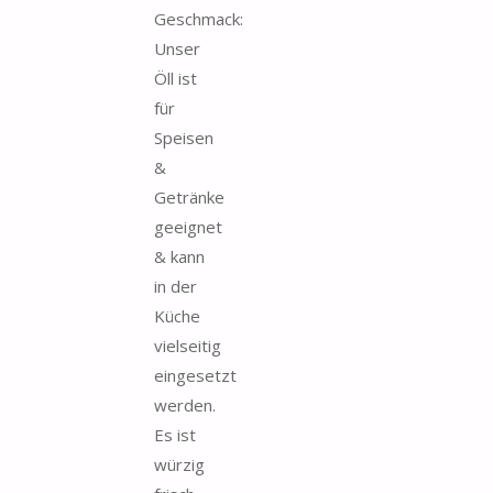
Geschmack:
Unser
Öll ist
für
Speisen
&
Getränke
geeignet
& kann
in der
Küche
vielseitig
eingesetzt
werden.
Es ist
würzig