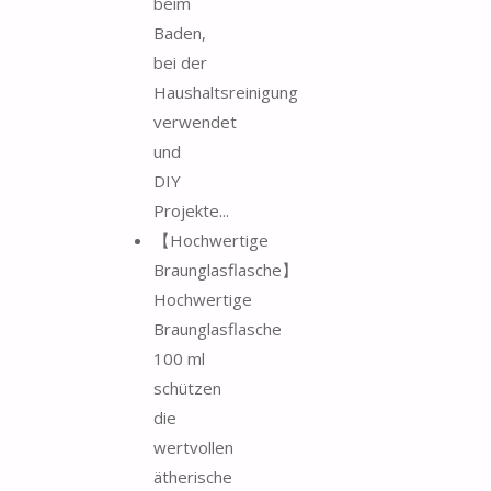
beim
Baden,
bei der
Haushaltsreinigung
verwendet
und
DIY
Projekte...
【Hochwertige
Braunglasflasche】
Hochwertige
Braunglasflasche
100 ml
schützen
die
wertvollen
ätherische