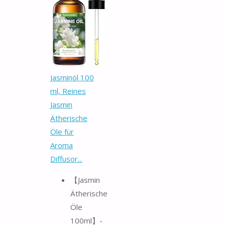
Jasminöl 100
ml, Reines
Jasmin
Ätherische
Öle für
Aroma
Diffusor...
【Jasmin
Ätherische
Öle
100ml】-