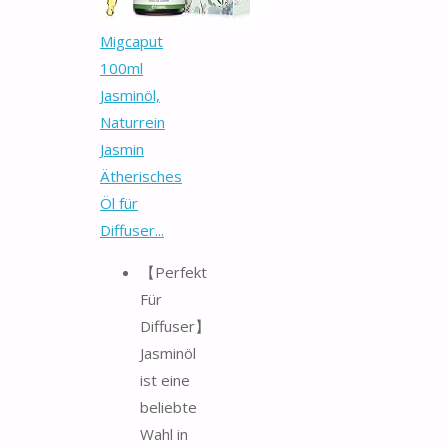
Migcaput
100ml
Jasminöl,
Naturrein
Jasmin
Ätherisches
Öl für
Diffuser...
【Perfekt
Für
Diffuser】
Jasminöl
ist eine
beliebte
Wahl in