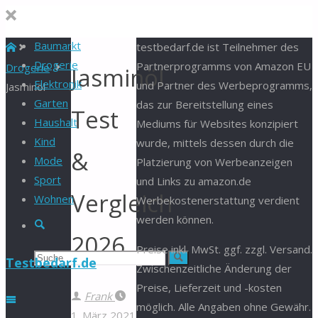
Baumarkt
Start
testbedarf.de ist Teilnehmer des
Drogerie
Partnerprogramms von Amazon EU
Drogerie
Jasminöl
Elektronik
und Partner des Werbeprogramms,
Jasminöl
Garten
das zur Bereitstellung eines
Test
Haushalt
Mediums für Websites konzipiert
Kind
wurde, mittels dessen durch die
&
Mode
Platzierung von Werbeanzeigen
Sport
und Links zu amazon.de
Vergleich
Wohnen
Werbekostenerstattung verdient
werden können.
Suche
2026
Preise inkl. MwSt. ggf. zzgl. Versand.
Suchen
Suche
Testbedarf.de
Zwischenzeitliche Änderung der
Preise, Lieferzeit und -kosten
nach:
Frank
möglich. Alle Angaben ohne Gewähr.
1. März 2021