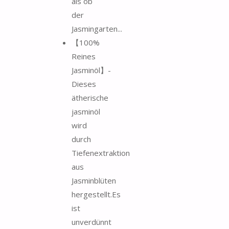
als ob
der
Jasmingarten...
【100%
Reines
Jasminöl】-
Dieses
ätherische
jasminöl
wird
durch
Tiefenextraktion
aus
Jasminblüten
hergestellt.Es
ist
unverdünnt