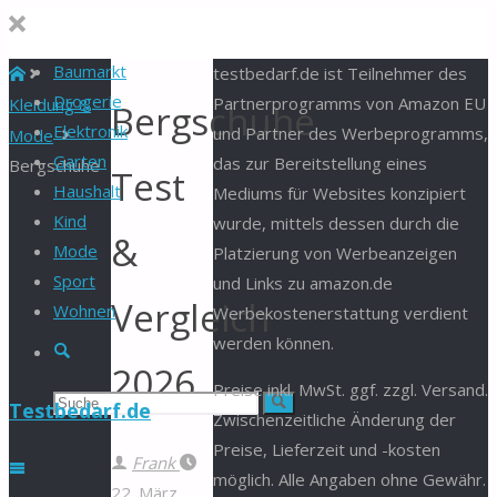
Baumarkt
Start
testbedarf.de ist Teilnehmer des
Drogerie
Partnerprogramms von Amazon EU
Kleidung &
Bergschuhe
Elektronik
und Partner des Werbeprogramms,
Mode
Garten
das zur Bereitstellung eines
Bergschuhe
Test
Haushalt
Mediums für Websites konzipiert
Kind
wurde, mittels dessen durch die
&
Mode
Platzierung von Werbeanzeigen
Sport
und Links zu amazon.de
Vergleich
Wohnen
Werbekostenerstattung verdient
werden können.
Suche
2026
Preise inkl. MwSt. ggf. zzgl. Versand.
Suchen
Suche
Testbedarf.de
Zwischenzeitliche Änderung der
Preise, Lieferzeit und -kosten
nach:
Frank
möglich. Alle Angaben ohne Gewähr.
22. März