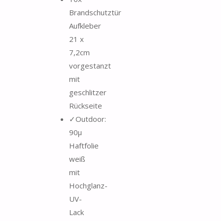
Brandschutztür
Aufkleber
21 x
7,2cm
vorgestanzt
mit
geschlitzer
Rückseite
✓Outdoor:
90µ
Haftfolie
weiß
mit
Hochglanz-
UV-
Lack