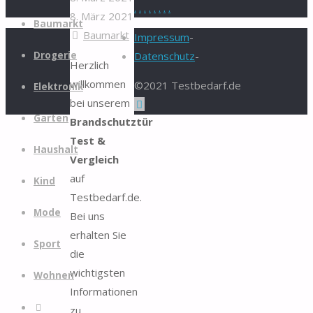
.
.
.
.
.
.
.
.
8. März 2021
Zum
Baumarkt
Baumarkt
Inhalt
Impressum
-
springen
Drogerie
Datenschutz
-
Herzlich
willkommen
©2021 Testbedarf.de
Elektronik
bei unserem
Zurück
Garten
Brandschutztür
nach
Test &
oben
Haushalt
Vergleich
auf
Kind
Testbedarf.de.
Mode
Bei uns
erhalten Sie
Sport
die
wichtigsten
Wohnen
Informationen
Suche
zu