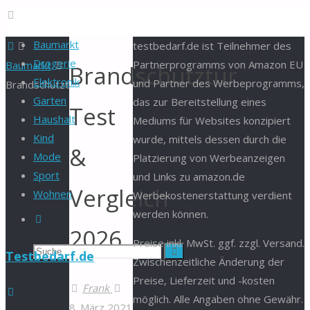
Baumarkt
Start
testbedarf.de ist Teilnehmer des
Drogerie
Partnerprogramms von Amazon EU
Baumarkt
Brandschutztür
Elektronik
und Partner des Werbeprogramms,
Brandschutztür
Garten
das zur Bereitstellung eines
Test
Haushalt
Mediums für Websites konzipiert
Kind
wurde, mittels dessen durch die
&
Mode
Platzierung von Werbeanzeigen
Sport
und Links zu amazon.de
Vergleich
Wohnen
Werbekostenerstattung verdient
werden können.
Suche
2026
Preise inkl. MwSt. ggf. zzgl. Versand.
Suchen
Suche
Testbedarf.de
Zwischenzeitliche Änderung der
Preise, Lieferzeit und -kosten
nach:
Frank
möglich. Alle Angaben ohne Gewähr.
8. März 2021