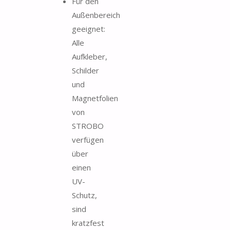
Für den
Außenbereich
geeignet:
Alle
Aufkleber,
Schilder
und
Magnetfolien
von
STROBO
verfügen
über
einen
UV-
Schutz,
sind
kratzfest