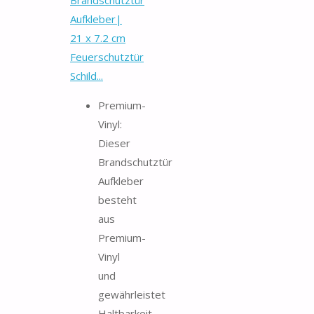
Brandschutztür
Aufkleber|
21 x 7.2 cm
Feuerschutztür
Schild...
Premium-
Vinyl:
Dieser
Brandschutztür
Aufkleber
besteht
aus
Premium-
Vinyl
und
gewährleistet
Haltbarkeit