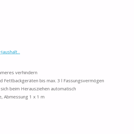
aushalt...
mmeres verhindern
und Fettbackgeräten bis max. 3 l Fassungsvermögen
t sich beim Herausziehen automatisch
e, Abmessung 1 x 1 m