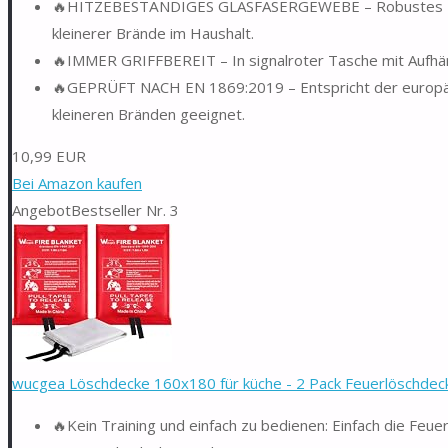
🔥HITZEBESTÄNDIGES GLASFASERGEWEBE – Robustes Mater
kleinerer Brände im Haushalt.
🔥IMMER GRIFFBEREIT – In signalroter Tasche mit Aufhäng
🔥GEPRÜFT NACH EN 1869:2019 – Entspricht der europäis
kleineren Bränden geeignet.
10,99 EUR
Bei Amazon kaufen
Angebot
Bestseller Nr. 3
wucgea Löschdecke 160x180 für küche - 2 Pack Feuerlöschdeck
🔥Kein Training und einfach zu bedienen: Einfach die Feu