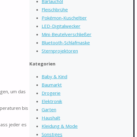
Bärlauchöl
Fleischbrühe
Pokémon-Kuscheltier
LED-Digitalwecker
Mini-Beutelverschließer
Bluetooth-Schlafmaske
Sternprojektoren
Kategorien
Baby & Kind
Baumarkt
egen, um das
Drogerie
Elektronik
peraturen bis
Garten
Haushalt
dass jeder es
Kleidung & Mode
Sonstiges