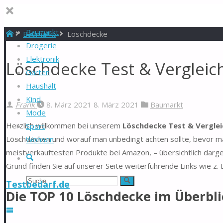
Baumarkt
Start
Baumarkt
Löschdecke
Drogerie
Elektronik
Löschdecke Test & Vergleic
Garten
Haushalt
Kind
Frank
8. März 2021
8. März 2021
Baumarkt
Mode
Herzlich willkommen bei unserem
Löschdecke Test & Verglei
Sport
Löschdecken und worauf man unbedingt achten sollte, bevor man
Wohnen
meistverkauftesten Produkte bei Amazon, – übersichtlich darg
Suche
Grund finden Sie auf unserer Seite weiterführende Links wie z.
Suchen
Suche
Testbedarf.de
Die TOP 10 Löschdecke im Überbli
nach: