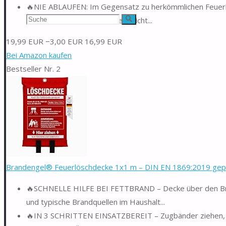
🔥NIE ABLAUFEN: Im Gegensatz zu herkömmlichen Feuerlös
Suchen
herkömmlichen Feuerlöschern nicht...
Suche
nach:
19,99 EUR
−3,00 EUR
16,99 EUR
Bei Amazon kaufen
Bestseller Nr. 2
Brandengel® Feuerlöschdecke 1x1 m – DIN EN 1869:2019 geprü
🔥SCHNELLE HILFE BEI FETTBRAND – Decke über den Brand
und typische Brandquellen im Haushalt...
🔥IN 3 SCHRITTEN EINSATZBEREIT – Zugbänder ziehen, D