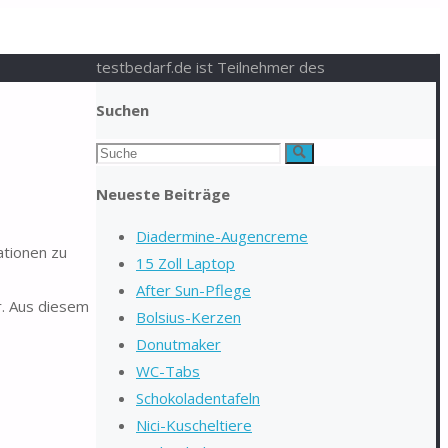
testbedarf.de ist Teilnehmer des
Suchen
Suchen
Suche
nach:
Neueste Beiträge
Diadermine-Augencreme
ationen zu
15 Zoll Laptop
After Sun-Pflege
r. Aus diesem
Bolsius-Kerzen
Donutmaker
WC-Tabs
Schokoladentafeln
Nici-Kuscheltiere