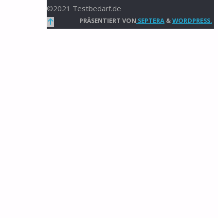
©2021 Testbedarf.de
Zurück
PRÄSENTIERT VON
SEPTERA
&
WORDPRESS.
nach
oben