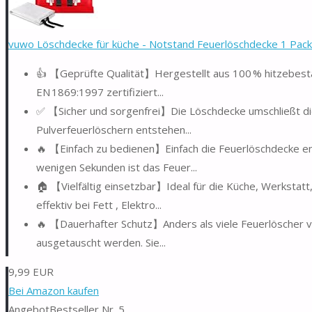
vuwo Löschdecke für küche - Notstand Feuerlöschdecke 1 Pack
👍 【Geprüfte Qualität】Hergestellt aus 100 % hitzebestä
EN 1869:1997 zertifiziert...
✅ 【Sicher und sorgenfrei】Die Löschdecke umschließt die 
Pulverfeuerlöschern entstehen...
🔥 【Einfach zu bedienen】Einfach die Feuerlöschdecke ent
wenigen Sekunden ist das Feuer...
🏠 【Vielfältig einsetzbar】Ideal für die Küche, Werkstatt,
effektiv bei Fett , Elektro...
🔥 【Dauerhafter Schutz】Anders als viele Feuerlöscher ve
ausgetauscht werden. Sie...
9,99 EUR
Bei Amazon kaufen
Angebot
Bestseller Nr. 5