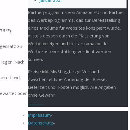
Januar 2021
Partnerprogramms von Amazon EU und Partner
des Werbeprogramms, das zur Bereitstellung
eines Mediums für Websites konzipiert wurde,
76 ℉).
mittels dessen durch die Platzierung von
Werbeanzeigen und Links zu amazon.de
egensatz zu
Werbekostenerstattung verdient werden
können.
 legen. Nach
Preise inkl. MwSt. ggf. zzgl. Versand.
bereit und
Zwischenzeitliche Änderung der Preise,
Lieferzeit und -kosten möglich. Alle Angaben
 gewartet oder
ohne Gewähr.
.
.
.
.
.
.
.
.
Impressum
-
Datenschutz
-