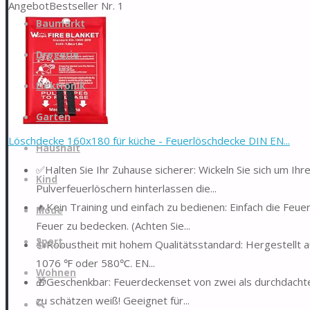
Angebot
Bestseller Nr. 1
Zum
Baumarkt
Inhalt
springen
Drogerie
Elektronik
Garten
Löschdecke 160x180 für küche - Feuerlöschdecke DIN EN...
Haushalt
✅Halten Sie Ihr Zuhause sicherer: Wickeln Sie sich um Ihre
Kind
Pulverfeuerlöschern hinterlassen die...
🔥Kein Training und einfach zu bedienen: Einfach die Feu
Mode
Feuer zu bedecken. (Achten Sie...
Sport
👍Robustheit mit hohem Qualitätsstandard: Hergestellt 
1076 ℉ oder 580℃. EN...
Wohnen
🎁Geschenkbar: Feuerdeckenset von zwei als durchdachtes 
zu schätzen weiß! Geeignet für...
Suche