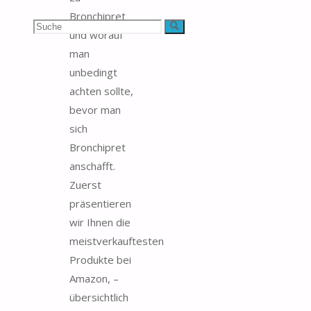
Bronchipret
Suchen
Suche
und worauf
man
nach:
unbedingt
achten sollte,
bevor man
sich
Bronchipret
anschafft.
Zuerst
präsentieren
wir Ihnen die
meistverkauftesten
Produkte bei
Amazon, –
übersichtlich