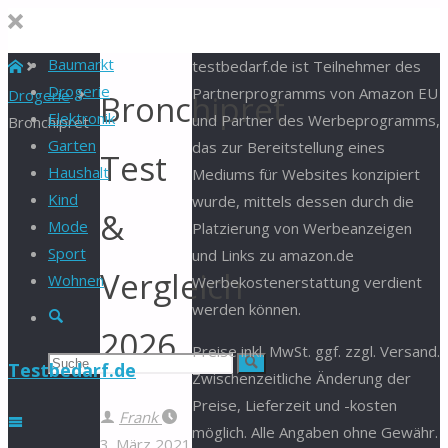
Baumarkt
Start
testbedarf.de ist Teilnehmer des
Drogerie
Partnerprogramms von Amazon EU
Drogerie
Bronchipret
Elektronik
und Partner des Werbeprogramms,
Bronchipret
Garten
das zur Bereitstellung eines
Test
Haushalt
Mediums für Websites konzipiert
Kind
wurde, mittels dessen durch die
&
Mode
Platzierung von Werbeanzeigen
Sport
und Links zu amazon.de
Vergleich
Wohnen
Werbekostenerstattung verdient
werden können.
Suche
2026
Preise inkl. MwSt. ggf. zzgl. Versand.
Suchen
Suche
Testbedarf.de
Zwischenzeitliche Änderung der
Preise, Lieferzeit und -kosten
nach:
Frank
möglich. Alle Angaben ohne Gewähr.
3. März 2021