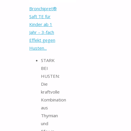
Bronchipret®
Saft TE für
Kinder ab 1
Jahr – 3-fach
Effekt gegen
Husten...
STARK
BEI
HUSTEN:
Die
kraftvolle
Kombination
aus
Thymian
und