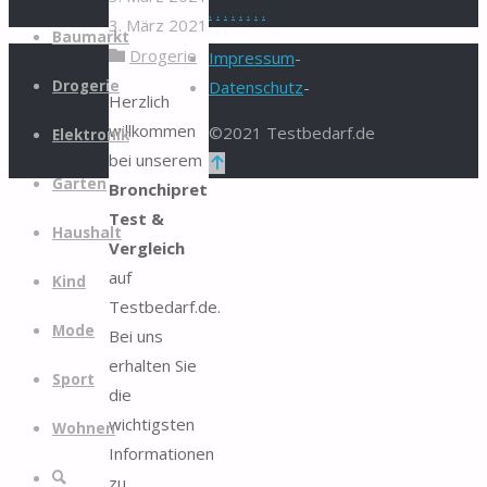
.
.
.
.
.
.
.
.
3. März 2021
Zum
Baumarkt
Drogerie
Inhalt
Impressum
-
springen
Drogerie
Datenschutz
-
Herzlich
willkommen
©2021 Testbedarf.de
Elektronik
bei unserem
Zurück
Garten
Bronchipret
nach
Test &
oben
Haushalt
Vergleich
auf
Kind
Testbedarf.de.
Mode
Bei uns
erhalten Sie
Sport
die
wichtigsten
Wohnen
Informationen
Suche
zu