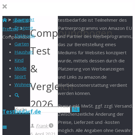
Baumarkt
Start
testbedarf.de ist Teilnehmer des
Sport &
Drogerie
Partnerprogramms von Amazon EU
Freizeit
Compoundbogen
Elektronik
und Partner des Werbeprogramms,
Compoundbogen
Garten
das zur Bereitstellung eines
Test
Haushalt
Mediums für Websites konzipiert
Kind
wurde, mittels dessen durch die
&
Mode
Platzierung von Werbeanzeigen
Sport
und Links zu amazon.de
Vergleich
Wohnen
Werbekostenerstattung verdient
werden können.
Suche
2026
Preise inkl. MwSt. ggf. zzgl. Versand.
Suchen
Suche
Testbedarf.de
Zwischenzeitliche Änderung der
Preise, Lieferzeit und -kosten
nach:
Frank
möglich. Alle Angaben ohne Gewähr.
6. April 2021