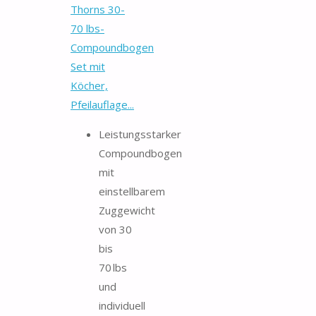
Thorns 30-
70 lbs-
Compoundbogen
Set mit
Köcher,
Pfeilauflage...
Leistungsstarker
Compoundbogen
mit
einstellbarem
Zuggewicht
von 30
bis
70 lbs
und
individuell