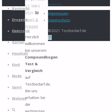
.
.
.
.
.
.
.
.
17. März
Zum
Baumarkt
2021
Inhalt
Impressum
-
Sport &
springen
Drogerie
Datenschutz
-
Freizeit
©2021 Testbedarf.de
Elektronik
Herzlich
Zurück
Garten
willkommen
nach
bei unserem
oben
Haushalt
Compoundbogen
Test &
Kind
Vergleich
Mode
auf
Testbedarf.de.
Sport
Bei uns
erhalten Sie
Wohnen
die
Suche
wichtigsten