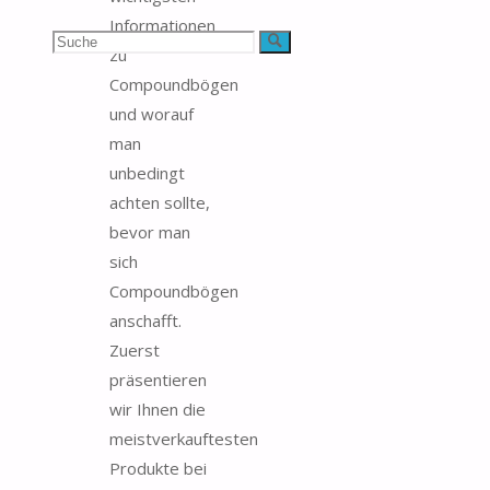
Informationen
Suchen
Suche
zu
Compoundbögen
nach:
und worauf
man
unbedingt
achten sollte,
bevor man
sich
Compoundbögen
anschafft.
Zuerst
präsentieren
wir Ihnen die
meistverkauftesten
Produkte bei