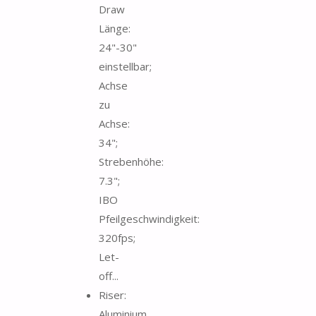
Draw
Länge:
24"-30"
einstellbar;
Achse
zu
Achse:
34";
Strebenhöhe:
7.3";
IBO
Pfeilgeschwindigkeit:
320fps;
Let-
off...
Riser:
Aluminium