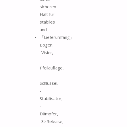
sicheren
Halt für
stabiles
und...
「Lieferumfang」-
Bogen,
-Visier,
-
Pfeilauflage,
-
Schlüssel,
-
Stabilisator,
-
Dämpfer,
-3×Release,