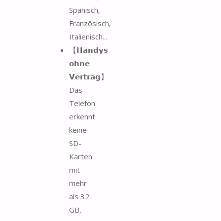
Spanisch,
Französisch,
Italienisch...
【𝗛𝗮𝗻𝗱𝘆𝘀
𝗼𝗵𝗻𝗲
𝗩𝗲𝗿𝘁𝗿𝗮𝗴】
Das
Telefon
erkennt
keine
SD-
Karten
mit
mehr
als 32
GB,