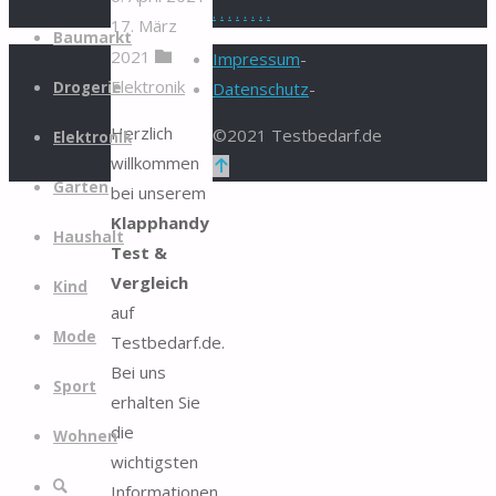
.
.
.
.
.
.
.
.
17. März
Zum
Baumarkt
2021
Inhalt
Impressum
-
Elektronik
springen
Drogerie
Datenschutz
-
Herzlich
©2021 Testbedarf.de
Elektronik
willkommen
Zurück
Garten
bei unserem
nach
Klapphandy
oben
Haushalt
Test &
Vergleich
Kind
auf
Mode
Testbedarf.de.
Bei uns
Sport
erhalten Sie
die
Wohnen
wichtigsten
Suche
Informationen