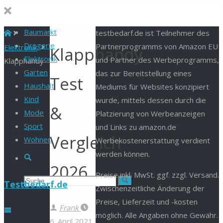
Baumarkt
Start
testbedarf.de ist Teilnehmer des
Drogerie
Partnerprogramms von Amazon EU
Elektronik
Klapphandy
Elektronik
und Partner des Werbeprogramms,
Klapphandy
Garten
das zur Bereitstellung eines
Test
Haushalt
Mediums für Websites konzipiert
Kind
wurde, mittels dessen durch die
&
Mode
Platzierung von Werbeanzeigen
Sport
und Links zu amazon.de
Vergleich
Wohnen
Werbekostenerstattung verdient
werden können.
Suche
2026
Preise inkl. MwSt. ggf. zzgl. Versand.
Suchen
Suche
Testbedarf.de
Zwischenzeitliche Änderung der
Preise, Lieferzeit und -kosten
nach:
Frank
möglich. Alle Angaben ohne Gewähr.
6. April 2021