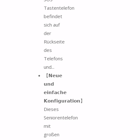
Tastentelefon
befindet
sich auf
der
Rückseite
des
Telefons
und...
【𝗡𝗲𝘂𝗲
𝘂𝗻𝗱
𝗲𝗶𝗻𝗳𝗮𝗰𝗵𝗲
𝗞𝗼𝗻𝗳𝗶𝗴𝘂𝗿𝗮𝘁𝗶𝗼𝗻】
Dieses
Seniorentelefon
mit
großen