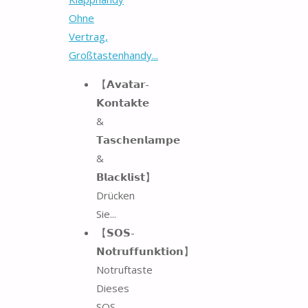
Ohne
Vertrag,
Großtastenhandy...
【𝗔𝘃𝗮𝘁𝗮𝗿-
𝗞𝗼𝗻𝘁𝗮𝗸𝘁𝗲
&
𝗧𝗮𝘀𝗰𝗵𝗲𝗻𝗹𝗮𝗺𝗽𝗲
&
𝗕𝗹𝗮𝗰𝗸𝗹𝗶𝘀𝘁】
Drücken
Sie...
【𝗦𝗢𝗦-
𝗡𝗼𝘁𝗿𝘂𝗳𝗳𝘂𝗻𝗸𝘁𝗶𝗼𝗻】
Notruftaste
Dieses
SOS