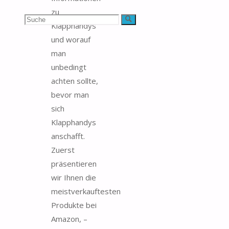
zu
Suchen
Suche
Klapphandys
und worauf
nach:
man
unbedingt
achten sollte,
bevor man
sich
Klapphandys
anschafft.
Zuerst
präsentieren
wir Ihnen die
meistverkauftesten
Produkte bei
Amazon, –