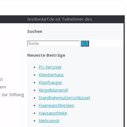
testbedarf.de ist Teilnehmer des
Suchen
Suchen
Suche
nach:
Neueste Beiträge
PC-Netzteil
n
Kleintierhaus
st
Klopfsauger
dem
Ringelblumenöl
 zur Stiftung
Standhahnmutterschlüssel
Haarwaschbecken
Hausapotheke
Melissenöl