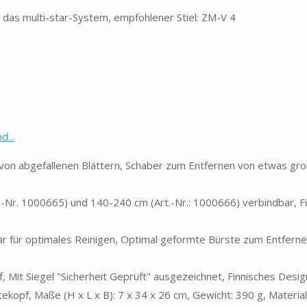
 das multi-star-System, empfohlener Stiel: ZM-V 4
d...
n von abgefallenen Blättern, Schaber zum Entfernen von etwas g
.-Nr. 1000665) und 140-240 cm (Art.-Nr.: 1000666) verbindbar, Fü
lbar für optimales Reinigen, Optimal geformte Bürste zum Entfern
 Mit Siegel "Sicherheit Geprüft" ausgezeichnet, Finnisches Desig
tekopf, Maße (H x L x B): 7 x 34 x 26 cm, Gewicht: 390 g, Material