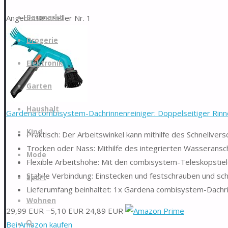
Zum
Angebot
Bestseller Nr. 1
Baumarkt
Inhalt
springen
Drogerie
Elektronik
Garten
Haushalt
Gardena combisystem-Dachrinnenreiniger: Doppelseitiger Rinnen
Kind
Praktisch: Der Arbeitswinkel kann mithilfe des Schnellver
Trocken oder Nass: Mithilfe des integrierten Wasseransc
Mode
Flexible Arbeitshöhe: Mit den combisystem-Teleskopstiel
Stabile Verbindung: Einstecken und festschrauben und sc
Sport
Lieferumfang beinhaltet: 1x Gardena combisystem-Dachri
Wohnen
29,99 EUR
−5,10 EUR
24,89 EUR
Suche
Bei Amazon kaufen