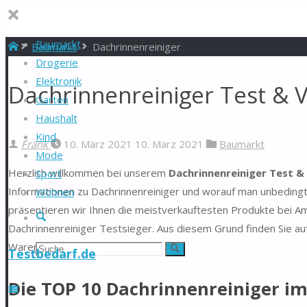
Baumarkt
Start
Baumarkt
Dachrinnenreiniger
Drogerie
Elektronik
Dachrinnenreiniger Test & 
Garten
Haushalt
Kind
Frank
10. März 2021
10. März 2021
Baumarkt
Mode
Herzlich willkommen bei unserem
Dachrinnenreiniger Test &
Sport
Informationen zu Dachrinnenreiniger und worauf man unbedingt 
Wohnen
präsentieren wir Ihnen die meistverkauftesten Produkte bei Am
Suche
Dachrinnenreiniger Testsieger. Aus diesem Grund finden Sie auf
Warentest.
Suchen
Suche
Testbedarf.de
nach:
Die TOP 10 Dachrinnenreiniger im