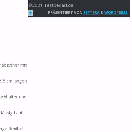
©2021 Testbedarf.de
Zurück
PRÄSENTIERT VON
SEPTERA
&
WORDPRESS.
nach
oben
rabzieher mit
395 cm langen
uchhalter und
lässig Laub,
nge flexibel