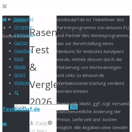
Baumarkt
Start
testbedarf.de ist Teilnehmer des
Garten
Drogerie
Partnerprogramms von Amazon EU
Rasenrechen
Elektronik
und Partner des Werbeprogramms,
Rasenrechen
Garten
das zur Bereitstellung eines
Test
Haushalt
Mediums für Websites konzipiert
Kind
wurde, mittels dessen durch die
&
Mode
Platzierung von Werbeanzeigen
Sport
und Links zu amazon.de
Vergleich
Wohnen
Werbekostenerstattung verdient
werden können.
Suche
2026
Preise inkl. MwSt. ggf. zzgl. Versand.
Suchen
Suche
Testbedarf.de
Zwischenzeitliche Änderung der
Preise, Lieferzeit und -kosten
nach:
Frank
möglich. Alle Angaben ohne Gewähr.
10. März