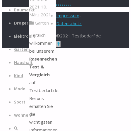
.
.
.
.
.
.
.
.
2021
10.
Zum
Baumarkt
März 2021
Inhalt
Impressum
-
Garten
springen
Drogerie
Datenschutz
-
Herzlich
©2021 Testbedarf.de
Elektronik
willkommen
Zurück
Garten
bei unserem
nach
Rasenrechen
oben
Haushalt
Test &
Vergleich
Kind
auf
Mode
Testbedarf.de.
Bei uns
Sport
erhalten Sie
die
Wohnen
wichtigsten
Suche
Informationen