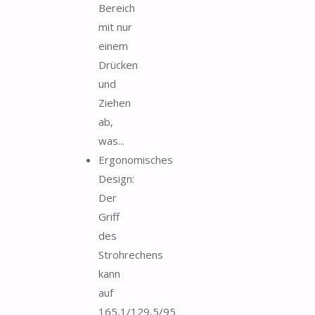
Bereich
mit nur
einem
Drücken
und
Ziehen
ab,
was...
Ergonomisches
Design:
Der
Griff
des
Strohrechens
kann
auf
165,1/129,5/95