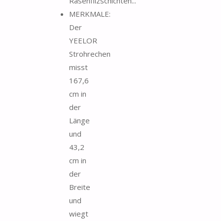
Rasenfilzschichten...
MERKMALE:
Der
YEELOR
Strohrechen
misst
167,6
cm in
der
Länge
und
43,2
cm in
der
Breite
und
wiegt