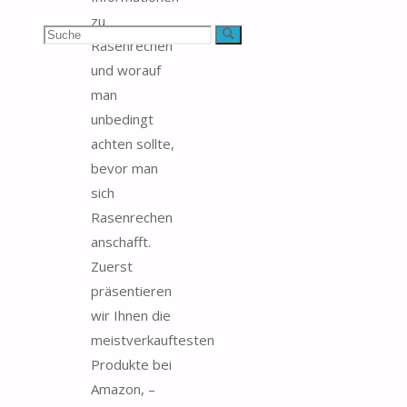
zu
Suchen
Suche
Rasenrechen
und worauf
nach:
man
unbedingt
achten sollte,
bevor man
sich
Rasenrechen
anschafft.
Zuerst
präsentieren
wir Ihnen die
meistverkauftesten
Produkte bei
Amazon, –