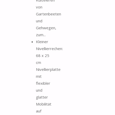
Kultivieren
von
Gartenbeeten
und
Gehwegen,
zum...
Kleiner
Nivellierrechen:
68 x 25
cm
Nivellierplatte
mit
flexibler
und
glatter
Mobilität
auf