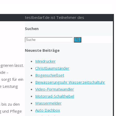
testbedarf.de ist Teilnehmer des
Suchen
Suchen
Suche
nach:
Neueste Beiträge
Minidrucker
grieren lässt.
Christbaumständer
nde –
Bogenschießset
 sorgt für ein
Bewässerungsuhr Wasserzeitschaltuhr
e Leistung
Video-Formatwandler
Motorrad-Schalthebel
Wassermelder
 bis zu den
Auto Dachbox
ng und Pflege