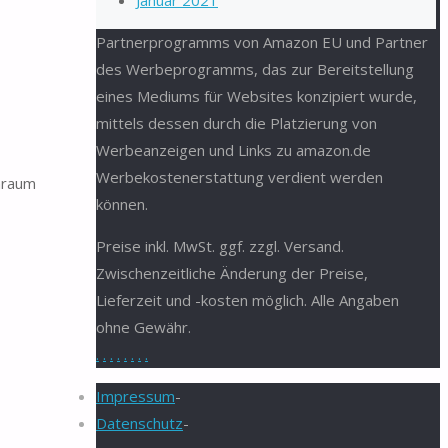
Januar 2021
Partnerprogramms von Amazon EU und Partner
des Werbeprogramms, das zur Bereitstellung
eines Mediums für Websites konzipiert wurde,
mittels dessen durch die Platzierung von
Werbeanzeigen und Links zu amazon.de
Werbekostenerstattung verdient werden
enraum
können.
Preise inkl. MwSt. ggf. zzgl. Versand.
Zwischenzeitliche Änderung der Preise,
Lieferzeit und -kosten möglich. Alle Angaben
ohne Gewähr.
.
.
.
.
.
.
.
.
Impressum
-
Datenschutz
-