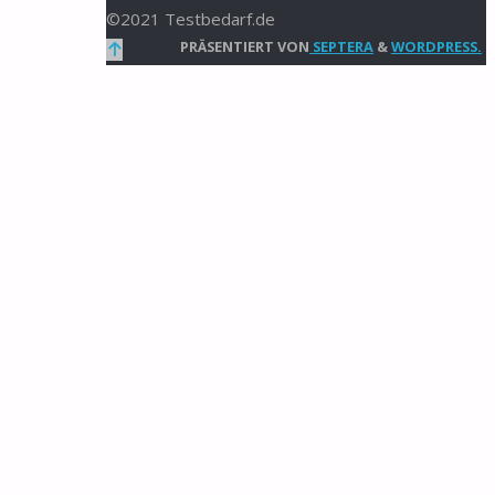
©2021 Testbedarf.de
Zurück
PRÄSENTIERT VON
SEPTERA
&
WORDPRESS.
nach
oben