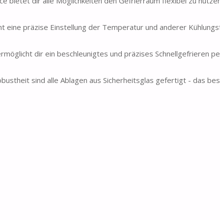
ce bietet dir alle Möglichkeiten den Gefrierraum flexibel zu nutz
cht eine präzise Einstellung der Temperatur und anderer Kühlungs
rmöglicht dir ein beschleunigtes und präzises Schnellgefrieren pe
obustheit sind alle Ablagen aus Sicherheitsglas gefertigt - das bes