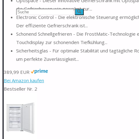
OptiSpace - Dieser innovative Gefrierschrank mit OptiSpa
die Gefrierboxen wie gewohnt zur...
Suchen
Suche
Electronic Control - Die elektronische Steuerung ermögli
nach:
Der effiziente Gefrierschrank ist...
Schonend Schnellgefrieren - Die FrostMatic-Technologie e
Touchdisplay zur schonenden Tiefkühlung...
Sicherheitsglas - Für optimale Stabilität und tagtägliche R
um perfekte Zuverlässigkeit...
389,99 EUR
Bei Amazon kaufen
Bestseller Nr. 2