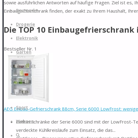
sowie ausführlichen Antworten auf häufige Fragen. Ziel ist es,
Zum
Einbaugefrierschrank finden, der exakt zu Ihrem Haushalt, Ihr
Baumarkt
Inhalt
springen
Drogerie
Die TOP 10 Einbaugefrierschrank 
Elektronik
Bestseller Nr. 1
Garten
Haushalt
Kind
Mode
Sport
AEG Einbau-Gefrierschrank 88cm, Serie 6000 LowFrost: weniger 
Gefrierschränke der Serie 6000 sind mit der LowFrost-T
Wohnen
verdeckte Kühlkreisläufe zum Einsatz, die das...
Suche