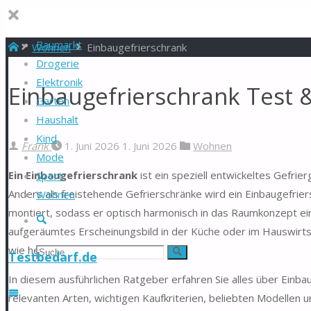
Baumarkt
Start
Wohnen
Einbaugefrierschrank
Drogerie
Elektronik
Einbaugefrierschrank Test 
Garten
Haushalt
Kind
Frank
1. Juni 2026
1. Juni 2026
Wohnen
Mode
Ein Einbaugefrierschrank
ist ein speziell entwickeltes Gefrier
Sport
Anders als freistehende Gefrierschränke wird ein Einbaugefrier
Wohnen
montiert, sodass er optisch harmonisch in das Raumkonzept einge
Suche
aufgeräumtes Erscheinungsbild in der Küche oder im Hauswirts
wie herkömmliche Geräte.
Suchen
Suche
Testbedarf.de
In diesem ausführlichen Ratgeber erfahren Sie alles über Einba
nach:
relevanten Arten, wichtigen Kaufkriterien, beliebten Modellen 