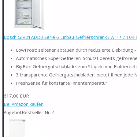
Bosch GIV21ADD0 Serie 6 Einbau-Gefrierschrank / A+++ / 104 kW
LowFrost: seltener abtauen durch reduzierte Eisbildung – 
Automatisches SuperGefrieren: Schützt bereits gefroren
BigBox-Gefriergutschublade: zum Stapeln von Einfrierbeh
3 transparente Gefriergutschubladen: bietet Ihnen jede
FreshSense für konstante Innentemperatur
617,00 EUR
Bei Amazon kaufen
Angebot
Bestseller Nr. 4