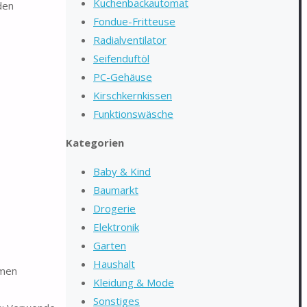
Kuchenbackautomat
den
Fondue-Fritteuse
Radialventilator
Seifenduftöl
PC-Gehäuse
Kirschkernkissen
Funktionswäsche
Kategorien
Baby & Kind
Baumarkt
Drogerie
Elektronik
Garten
Haushalt
mmen
Kleidung & Mode
Sonstiges