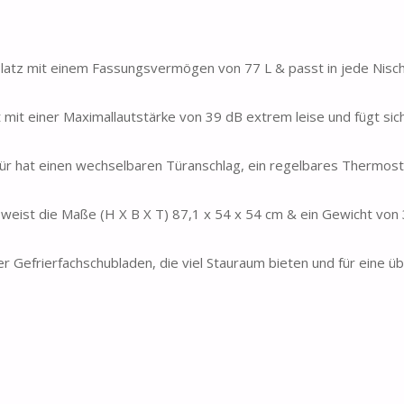
atz mit einem Fassungsvermögen von 77 L & passt in jede Nisch
t einer Maximallautstärke von 39 dB extrem leise und fügt sich 
r hat einen wechselbaren Türanschlag, ein regelbares Thermost
ist die Maße (H X B X T) 87,1 x 54 x 54 cm & ein Gewicht von 3
Gefrierfachschubladen, die viel Stauraum bieten und für eine übe