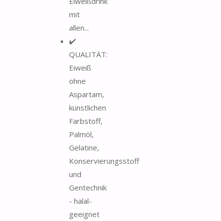
Eiweißdrink
mit
allen...
✔️
QUALITÄT:
Eiweiß
ohne
Aspartam,
künstlichen
Farbstoff,
Palmöl,
Gelatine,
Konservierungsstoff
und
Gentechnik
- halal-
geeignet