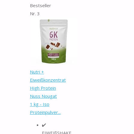
Bestseller
Nr. 3
Nutri +
Eiweißkonzentrat
High Protein
Nuss Nougat
1 kg - Iso
Proteinpulver...
✔️
EIWEIßSHAKE