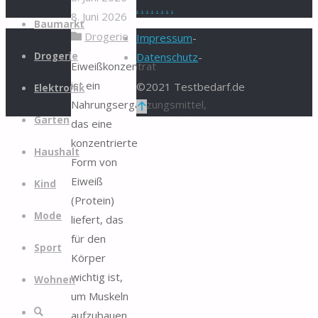
.
.
.
.
.
.
.
.
8. Juni 2026
Zum
Baumarkt
Drogerie
Inhalt
Impressum
-
springen
Drogerie
Datenschutz
-
Eiweißkonzentrat
ist ein
©2021 Testbedarf.de
Elektronik
Nahrungsergänzungsmittel,
Zurück
Garten
das eine
nach
konzentrierte
oben
Haushalt
Form von
Eiweiß
Kind
(Protein)
Mode
liefert, das
für den
Sport
Körper
wichtig ist,
Wohnen
um Muskeln
Suche
aufzubauen,