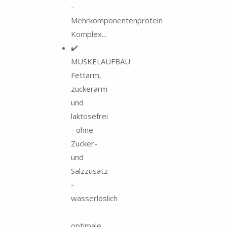
-
Mehrkomponentenprotein
Komplex...
✔️
MUSKELAUFBAU:
Fettarm,
zuckerarm
und
laktosefrei
- ohne
Zucker-
und
Salzzusatz
-
wasserlöslich
-
optimale