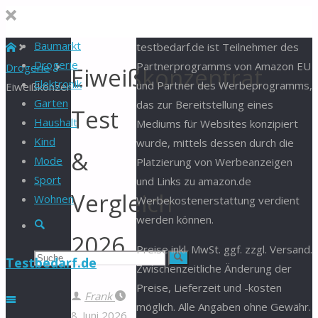
Baumarkt
Start
testbedarf.de ist Teilnehmer des
Drogerie
Partnerprogramms von Amazon EU
Drogerie
Eiweißkonzentrat
Elektronik
und Partner des Werbeprogramms,
Eiweißkonzentrat
Garten
das zur Bereitstellung eines
Test
Haushalt
Mediums für Websites konzipiert
Kind
wurde, mittels dessen durch die
&
Mode
Platzierung von Werbeanzeigen
Sport
und Links zu amazon.de
Vergleich
Wohnen
Werbekostenerstattung verdient
werden können.
Suche
2026
Preise inkl. MwSt. ggf. zzgl. Versand.
Suchen
Suche
Testbedarf.de
Zwischenzeitliche Änderung der
Preise, Lieferzeit und -kosten
nach:
Frank
möglich. Alle Angaben ohne Gewähr.
8. Juni 2026