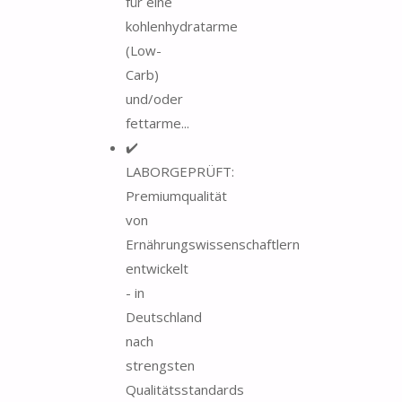
für eine
kohlenhydratarme
(Low-
Carb)
und/oder
fettarme...
✔️
LABORGEPRÜFT:
Premiumqualität
von
Ernährungswissenschaftlern
entwickelt
- in
Deutschland
nach
strengsten
Qualitätsstandards