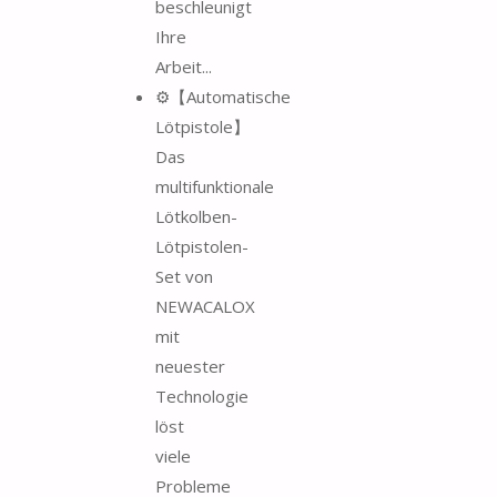
beschleunigt
Ihre
Arbeit...
⚙️【Automatische
Lötpistole】
Das
multifunktionale
Lötkolben-
Lötpistolen-
Set von
NEWACALOX
mit
neuester
Technologie
löst
viele
Probleme