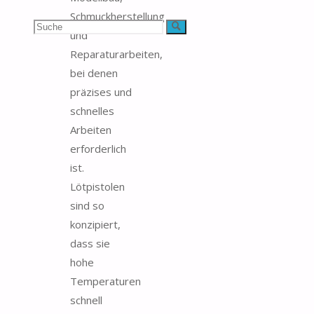
Schmuckherstellung
Suchen
Suche
und
Reparaturarbeiten,
nach:
bei denen
präzises und
schnelles
Arbeiten
erforderlich
ist.
Lötpistolen
sind so
konzipiert,
dass sie
hohe
Temperaturen
schnell