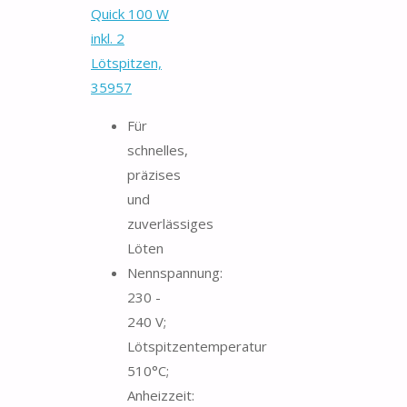
Quick 100 W
inkl. 2
Lötspitzen,
35957
Für
schnelles,
präzises
und
zuverlässiges
Löten
Nennspannung:
230 -
240 V;
Lötspitzentemperatur
510°C;
Anheizzeit: