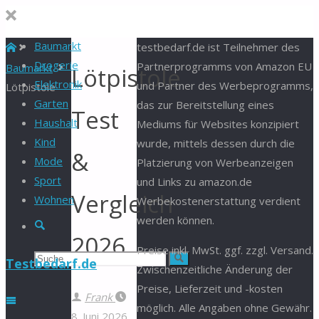
Baumarkt
Start
testbedarf.de ist Teilnehmer des
Drogerie
Partnerprogramms von Amazon EU
Baumarkt
Lötpistole
Elektronik
und Partner des Werbeprogramms,
Lötpistole
Garten
das zur Bereitstellung eines
Test
Haushalt
Mediums für Websites konzipiert
Kind
wurde, mittels dessen durch die
&
Mode
Platzierung von Werbeanzeigen
Sport
und Links zu amazon.de
Vergleich
Wohnen
Werbekostenerstattung verdient
werden können.
Suche
2026
Preise inkl. MwSt. ggf. zzgl. Versand.
Suchen
Suche
Testbedarf.de
Zwischenzeitliche Änderung der
Preise, Lieferzeit und -kosten
nach:
Frank
möglich. Alle Angaben ohne Gewähr.
8. Juni 2026