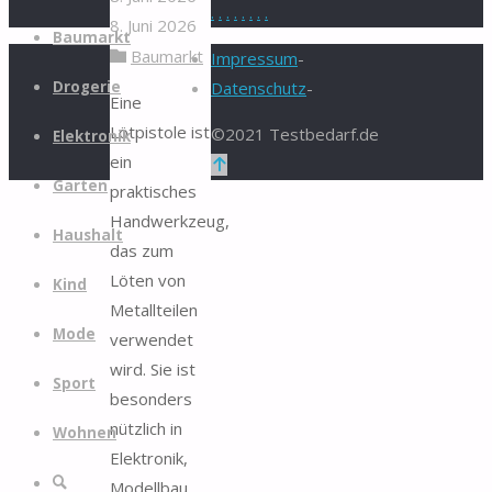
.
.
.
.
.
.
.
.
8. Juni 2026
Zum
Baumarkt
Baumarkt
Inhalt
Impressum
-
springen
Drogerie
Datenschutz
-
Eine
Lötpistole ist
©2021 Testbedarf.de
Elektronik
ein
Zurück
Garten
praktisches
nach
Handwerkzeug,
oben
Haushalt
das zum
Löten von
Kind
Metallteilen
Mode
verwendet
wird. Sie ist
Sport
besonders
nützlich in
Wohnen
Elektronik,
Suche
Modellbau,