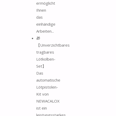
ermöglicht
Ihnen
das
einhändige
Arbeiten...
🎁
【Unverzichtbares
tragbares
Lötkolben-
Set】
Das
automatische
Lötpistolen-
Kit von
NEWACALOX
ist ein
leistungsstarkes