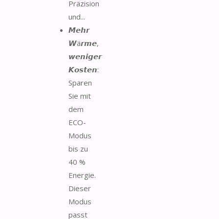
Präzision
und...
𝙈𝙚𝙝𝙧
𝙒ä𝙧𝙢𝙚,
𝙬𝙚𝙣𝙞𝙜𝙚𝙧
𝙆𝙤𝙨𝙩𝙚𝙣:
Sparen
Sie mit
dem
ECO-
Modus
bis zu
40 %
Energie.
Dieser
Modus
passt