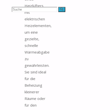
Heizlüfters
Suchen
Suche
mit
elektrischen
nach:
Heizelementen,
um eine
gezielte,
schnelle
Wärmeabgabe
zu
gewährleisten.
Sie sind ideal
für die
Beheizung
kleinerer
Räume oder
für den