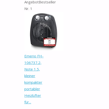
Angebot
Bestseller
Nr. 1
Emerio FH-
106737.2,
Note 1.5,
kleiner
kompakter
portabler
Heizlüfter
für...