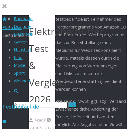
Baumarkt
Start
testbedarf.de ist Teilnehmer des
Drogerie
Partnerprogramms von Amazon EU
Elektronik
Elektroheizlüfter
Elektronik
und Partner des Werbeprogramms,
Elektroheizlüfter
Garten
das zur Bereitstellung eines
Test
Haushalt
Mediums für Websites konzipiert
Kind
wurde, mittels dessen durch die
&
Mode
Platzierung von Werbeanzeigen
Sport
und Links zu amazon.de
Vergleich
Wohnen
Werbekostenerstattung verdient
werden können.
Suche
2026
Preise inkl. MwSt. ggf. zzgl. Versand.
Suchen
Suche
Testbedarf.de
Zwischenzeitliche Änderung der
Preise, Lieferzeit und -kosten
nach:
Frank
möglich. Alle Angaben ohne Gewähr.
29. Juni 2026