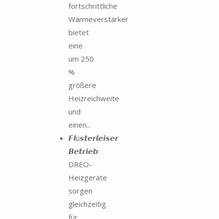
fortschrittliche
Wärmeverstärker
bietet
eine
um 250
%
größere
Heizreichweite
und
einen...
𝙁𝙡ü𝙨𝙩𝙚𝙧𝙡𝙚𝙞𝙨𝙚𝙧
𝘽𝙚𝙩𝙧𝙞𝙚𝙗:
DREO-
Heizgeräte
sorgen
gleichzeitig
für