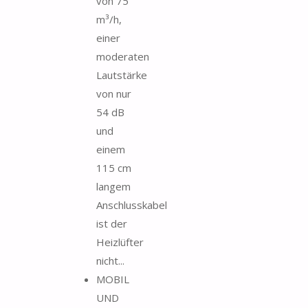
von 75
m³/h,
einer
moderaten
Lautstärke
von nur
54 dB
und
einem
115 cm
langem
Anschlusskabel
ist der
Heizlüfter
nicht...
MOBIL
UND