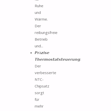
Ruhe
und
Wärme.
Der
reibungsfreie
Betrieb
und...
𝙋𝙧ä𝙯𝙞𝙨𝙚
𝙏𝙝𝙚𝙧𝙢𝙤𝙨𝙩𝙖𝙩𝙨𝙩𝙚𝙪𝙚𝙧𝙪𝙣𝙜:
Der
verbesserte
NTC-
Chipsatz
sorgt
für
mehr