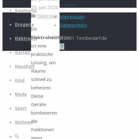
.
.
.
.
.
.
.
.
29. Juni 2026
Zum
Baumarkt
Elektronik
Inhalt
Impressum
-
springen
Drogerie
Datenschutz
-
Ein
Elektroheizlüfter
©2021 Testbedarf.de
Elektronik
ist eine
Zurück
Garten
praktische
nach
Lösung, um
oben
Haushalt
Räume
schnell zu
Kind
beheizen.
Mode
Diese
Geräte
Sport
kombinieren
die
Wohnen
Funktionen
Suche
eines