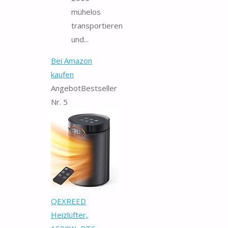
mühelos
transportieren
und...
Bei Amazon
kaufen
Angebot
Bestseller
Nr. 5
QEXREED
Heizlüfter,