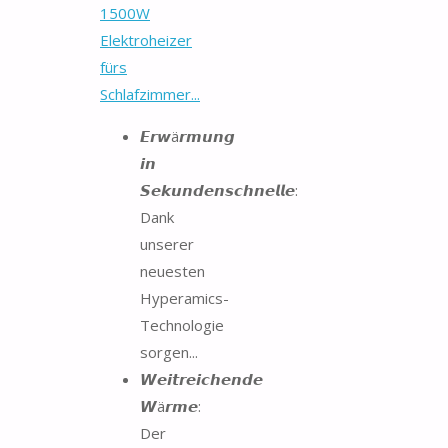
1500W
Elektroheizer
fürs
Schlafzimmer...
𝙀𝙧𝙬ä𝙧𝙢𝙪𝙣𝙜
𝙞𝙣
𝙎𝙚𝙠𝙪𝙣𝙙𝙚𝙣𝙨𝙘𝙝𝙣𝙚𝙡𝙡𝙚:
Dank
unserer
neuesten
Hyperamics-
Technologie
sorgen...
𝙒𝙚𝙞𝙩𝙧𝙚𝙞𝙘𝙝𝙚𝙣𝙙𝙚
𝙒ä𝙧𝙢𝙚:
Der