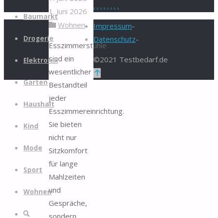
.
.
.
.
.
.
.
.
1. Juni 2026
Zum
Baumarkt
Wohnen
Inhalt
Impressum
-
springen
Drogerie
Datenschutz
-
Esszimmerstühle
sind ein
©2021 Testbedarf.de
Elektronik
wesentlicher
Zurück
Garten
Bestandteil
nach
jeder
oben
Haushalt
Esszimmereinrichtung.
Sie bieten
Kind
nicht nur
Mode
Sitzkomfort
für lange
Sport
Mahlzeiten
und
Wohnen
Gespräche,
Suche
sondern