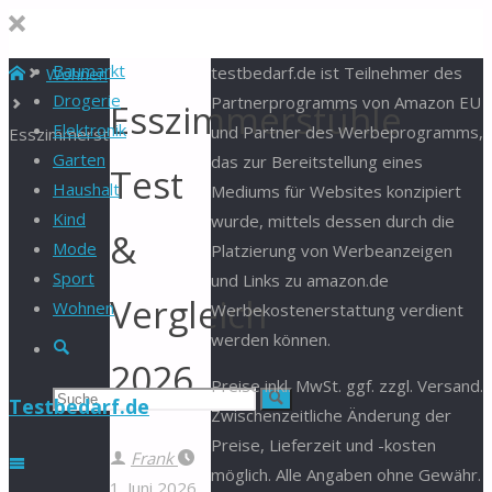
Baumarkt
Start
testbedarf.de ist Teilnehmer des
Wohnen
Drogerie
Partnerprogramms von Amazon EU
Esszimmerstühle
Elektronik
und Partner des Werbeprogramms,
Esszimmerstühle
Garten
das zur Bereitstellung eines
Test
Haushalt
Mediums für Websites konzipiert
Kind
wurde, mittels dessen durch die
&
Mode
Platzierung von Werbeanzeigen
Sport
und Links zu amazon.de
Vergleich
Wohnen
Werbekostenerstattung verdient
werden können.
Suche
2026
Preise inkl. MwSt. ggf. zzgl. Versand.
Suchen
Suche
Testbedarf.de
Zwischenzeitliche Änderung der
Preise, Lieferzeit und -kosten
nach:
Frank
möglich. Alle Angaben ohne Gewähr.
1. Juni 2026