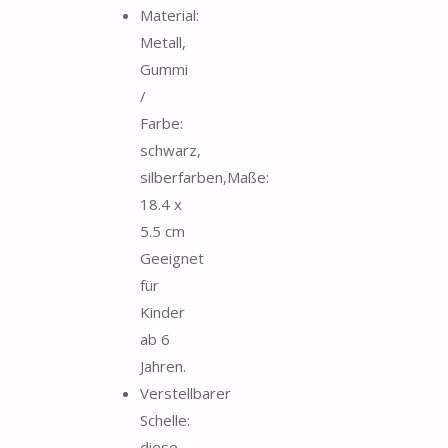
Material:
Metall,
Gummi
/
Farbe:
schwarz,
silberfarben,Maße:
18.4 x
5.5 cm
Geeignet
für
Kinder
ab 6
Jahren.
Verstellbarer
Schelle:
diese