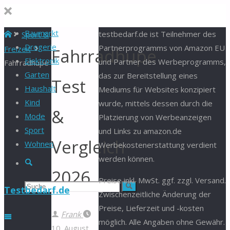
Baumarkt
Start
testbedarf.de ist Teilnehmer des
Sport &
Drogerie
Partnerprogramms von Amazon EU
Freizeit
Fahrradhupe
Elektronik
und Partner des Werbeprogramms,
Fahrradhupe
Garten
das zur Bereitstellung eines
Test
Haushalt
Mediums für Websites konzipiert
Kind
wurde, mittels dessen durch die
&
Mode
Platzierung von Werbeanzeigen
Sport
und Links zu amazon.de
Vergleich
Wohnen
Werbekostenerstattung verdient
werden können.
Suche
2026
Preise inkl. MwSt. ggf. zzgl. Versand.
Suchen
Suche
Testbedarf.de
Zwischenzeitliche Änderung der
Preise, Lieferzeit und -kosten
nach:
Frank
möglich. Alle Angaben ohne Gewähr.
10. August