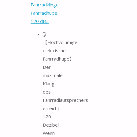
Fahrradklingel,
Fahrradhupe
120 dB...
👂
【Hochvolumige
elektrische
Fahrradhupe】
Der
maximale
Klang
des
Fahrradlautsprechers
erreicht
120
Dezibel.
Wenn