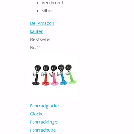
verchromt
silber
Bei Amazon
kaufen
Bestseller
Nr. 2
Fahrradglocke
Glocke
Fahrradklingel
Fahrradhupe