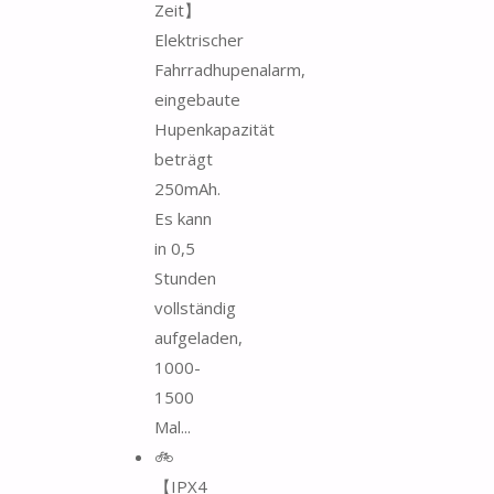
Zeit】
Elektrischer
Fahrradhupenalarm,
eingebaute
Hupenkapazität
beträgt
250mAh.
Es kann
in 0,5
Stunden
vollständig
aufgeladen,
1000-
1500
Mal...
🚲︎
【IPX4