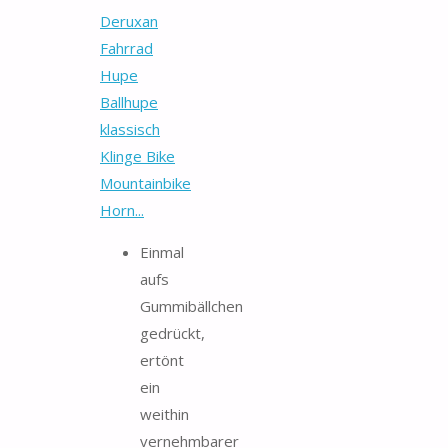
Deruxan
Fahrrad
Hupe
Ballhupe
klassisch
Klinge Bike
Mountainbike
Horn...
Einmal
aufs
Gummibällchen
gedrückt,
ertönt
ein
weithin
vernehmbarer