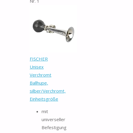
Nr. 1
FISCHER
Unisex
Verchromt
Ballhupe,
silber/Verchromt,
Einheitsgröße
mit
universeller
Befestigung