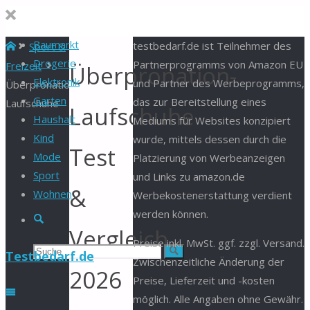
Baumarkt
Start
testbedarf.de ist Teilnehmer des
Sport &
Drogerie
Partnerprogramms von Amazon EU
Freizeit
Überpronation-
Elektronik
und Partner des Werbeprogramms,
Überpronation-
Garten
das zur Bereitstellung eines
Laufschuhe
Laufschuhe
Haushalt
Mediums für Websites konzipiert
Kind
wurde, mittels dessen durch die
Test
Mode
Platzierung von Werbeanzeigen
Sport
und Links zu amazon.de
&
Wohnen
Werbekostenerstattung verdient
werden können.
Suche
Vergleich
Preise inkl. MwSt. ggf. zzgl. Versand.
Suchen
Suche
Testbedarf.de
Zwischenzeitliche Änderung der
2026
Preise, Lieferzeit und -kosten
nach:
möglich. Alle Angaben ohne Gewähr.