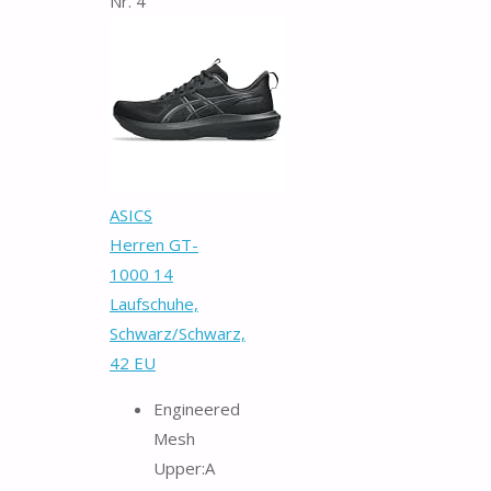
Nr. 4
ASICS
Herren GT-
1000 14
Laufschuhe,
Schwarz/Schwarz,
42 EU
Engineered
Mesh
Upper:A