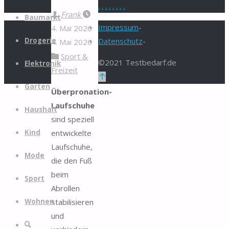
.
.
.
.
.
.
.
.
Zum
Frank
Baumarkt
Inhalt
Impressum
-
4. Mai 2026
springen
Drogerie
Datenschutz
-
4. Mai 2026
Sport &
©2021 Testbedarf.de
Elektronik
Freizeit
Zurück
Garten
nach
Überpronation-
oben
Laufschuhe
Haushalt
sind speziell
entwickelte
Kind
Laufschuhe,
Mode
die den Fuß
beim
Sport
Abrollen
stabilisieren
Wohnen
und
Suche