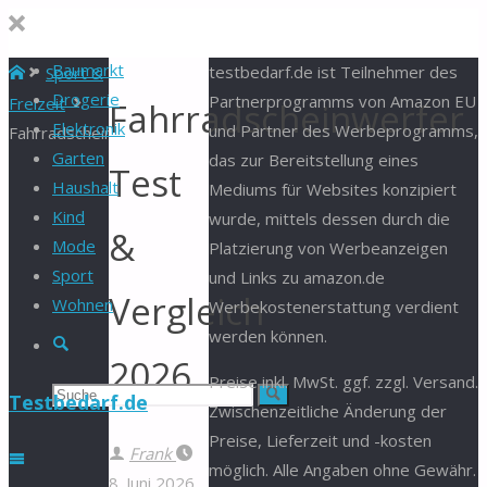
Baumarkt
Start
testbedarf.de ist Teilnehmer des
Sport &
Drogerie
Partnerprogramms von Amazon EU
Freizeit
Fahrradscheinwerfer
Elektronik
und Partner des Werbeprogramms,
Fahrradscheinwerfer
Garten
das zur Bereitstellung eines
Test
Haushalt
Mediums für Websites konzipiert
Kind
wurde, mittels dessen durch die
&
Mode
Platzierung von Werbeanzeigen
Sport
und Links zu amazon.de
Vergleich
Wohnen
Werbekostenerstattung verdient
werden können.
Suche
2026
Preise inkl. MwSt. ggf. zzgl. Versand.
Suchen
Suche
Testbedarf.de
Zwischenzeitliche Änderung der
Preise, Lieferzeit und -kosten
nach:
Frank
möglich. Alle Angaben ohne Gewähr.
8. Juni 2026