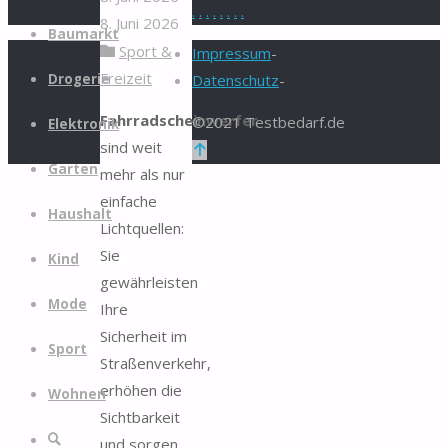
.
.
.
.
.
.
.
.
8. Juni 2026
Zum
Baumarkt
Sport &
Inhalt
Impressum
-
Freizeit
springen
Drogerie
Datenschutz
-
Fahrradscheinwerfer
©2021 Testbedarf.de
Elektronik
sind weit
Zurück
Garten
mehr als nur
nach
einfache
oben
Haushalt
Lichtquellen:
Sie
Kind
gewährleisten
Mode
Ihre
Sicherheit im
Sport
Straßenverkehr,
erhöhen die
Wohnen
Sichtbarkeit
Suche
und sorgen