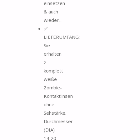
einsetzen
& auch
wieder...
✅
LIEFERUMFANG:
Sie
erhalten
2
komplett
weiße
Zombie-
Kontaktlinsen
ohne
Sehstärke.
Durchmesser
(DIA):
14,20