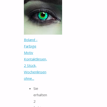
Boland -
Farbige
Motiv
Kontaktlinsen,
2 Stück,
Wochenlinsen
ohne...
Sie
erhalten
2