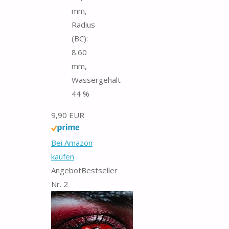
mm,
Radius
(BC):
8.60
mm,
Wassergehalt
44 %
9,90 EUR
Bei Amazon
kaufen
Angebot
Bestseller
Nr. 2