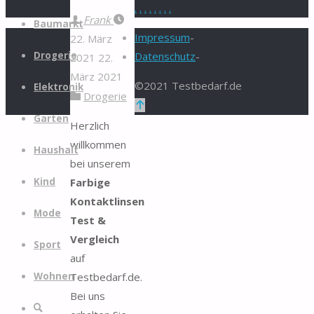
.
.
.
.
.
.
.
.
Zum
Frank
Baumarkt
Inhalt
Impressum
-
22. März
springen
Drogerie
Datenschutz
-
2021
22.
März 2021
©2021 Testbedarf.de
Elektronik
Drogerie
Zurück
Garten
nach
Herzlich
oben
willkommen
Haushalt
bei unserem
Farbige
Kind
Kontaktlinsen
Mode
Test &
Vergleich
Sport
auf
Testbedarf.de.
Wohnen
Bei uns
Suche