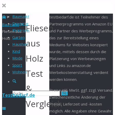
Baumarkt
Start
testbedarf.de ist Teilnehmer des
Drogerie
Partnerprogramms von Amazon EU
Baumarkt
Fliesen
Elektronik
und Partner des Werbeprogramms,
Fliesen aus
Garten
das zur Bereitstellung eines
Holz
aus
Haushalt
Mediums für Websites konzipiert
Kind
wurde, mittels dessen durch die
Holz
Mode
Platzierung von Werbeanzeigen
Sport
und Links zu amazon.de
Test
Wohnen
Werbekostenerstattung verdient
werden können.
Suche
&
Preise inkl. MwSt. ggf. zzgl. Versand.
Suchen
Suche
Testbedarf.de
Zwischenzeitliche Änderung der
Vergleich
Preise, Lieferzeit und -kosten
nach:
möglich. Alle Angaben ohne Gewähr.