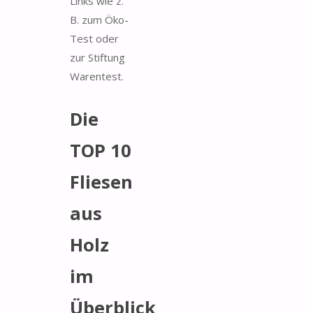
Links wie z.
B. zum Öko-
Test oder
zur Stiftung
Warentest.
Die
TOP 10
Fliesen
aus
Holz
im
Überblick