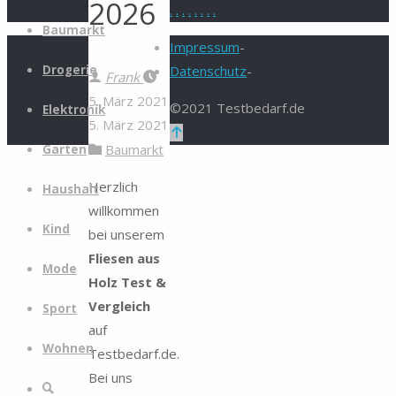
2026
.
.
.
.
.
.
.
.
Zum
Baumarkt
Inhalt
Impressum
-
springen
Drogerie
Datenschutz
-
Frank
5. März 2021
©2021 Testbedarf.de
Elektronik
5. März 2021
Zurück
Baumarkt
Garten
nach
oben
Herzlich
Haushalt
willkommen
Kind
bei unserem
Fliesen aus
Mode
Holz Test &
Vergleich
Sport
auf
Wohnen
Testbedarf.de.
Bei uns
Suche