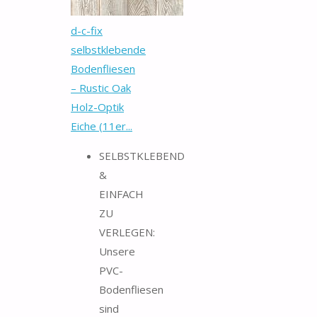
d-c-fix
selbstklebende
Bodenfliesen
– Rustic Oak
Holz-Optik
Eiche (11er...
SELBSTKLEBEND
&
EINFACH
ZU
VERLEGEN:
Unsere
PVC-
Bodenfliesen
sind