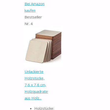
Bei Amazon
kaufen
Bestseller
Nr. 4
Unlackierte
Holzstücke,
7,6 x 7,6 cm,
Holzquadrate
aus Holz...
Holzstücke: