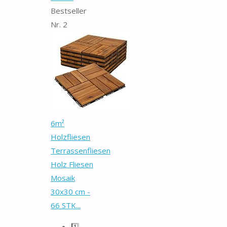
Bestseller
Nr. 2
6m²
Holzfliesen
Terrassenfliesen
Holz Fliesen
Mosaik
30x30 cm -
66 STK...
1️⃣