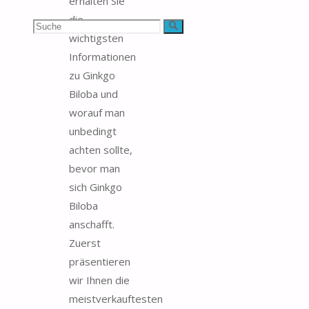
erhalten Sie
die
Suchen
Suche
wichtigsten
nach:
Informationen
zu Ginkgo
Biloba und
worauf man
unbedingt
achten sollte,
bevor man
sich Ginkgo
Biloba
anschafft.
Zuerst
präsentieren
wir Ihnen die
meistverkauftesten