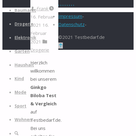
.
.
.
.
.
.
.
.
Zum
Frank
Baumarkt
Inhalt
Impressum
-
16. Februar
springen
Drogerie
Datenschutz
-
2021
16.
Februar
©2021 Testbedarf.de
Elektronik
2021
Zurück
Drogerie
Garten
nach
oben
Herzlich
Haushalt
willkommen
bei unserem
Kind
Ginkgo
Mode
Biloba Test
& Vergleich
Sport
auf
Testbedarf.de.
Wohnen
Bei uns
Suche