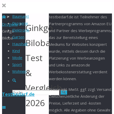
Baumarkt
Start
testbedarf.de ist Teilnehmer des
Drogerie
Partnerprogramms von Amazon EU
Drogerie
Ginkgo
Elektronik
und Partner des Werbeprogramms,
Ginkgo
Garten
das zur Bereitstellung eines
Biloba
Biloba
Haushalt
Mediums für Websites konzipiert
Kind
wurde, mittels dessen durch die
Test
Mode
Platzierung von Werbeanzeigen
Sport
und Links zu amazon.de
&
Wohnen
Werbekostenerstattung verdient
werden können.
Suche
Vergleich
Preise inkl. MwSt. ggf. zzgl. Versand.
Suchen
Suche
Testbedarf.de
Zwischenzeitliche Änderung der
2026
Preise, Lieferzeit und -kosten
nach:
möglich. Alle Angaben ohne Gewähr.