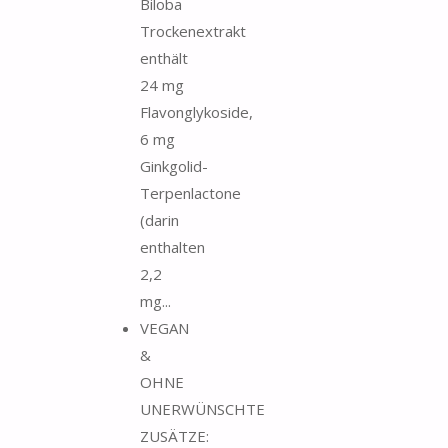
Biloba
Trockenextrakt
enthält
24 mg
Flavonglykoside,
6 mg
Ginkgolid-
Terpenlactone
(darin
enthalten
2,2
mg...
VEGAN
&
OHNE
UNERWÜNSCHTE
ZUSÄTZE: