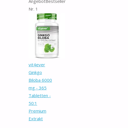
Angebot
Bestseller
Nr. 1
vit4ever
Ginkgo
Biloba 6000
mg - 365
Tabletten -
50:1
Premium
Extrakt