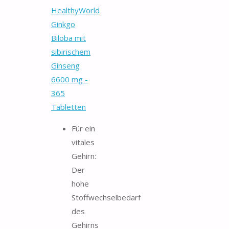
HealthyWorld
Ginkgo
Biloba mit
sibirischem
Ginseng
6600 mg -
365
Tabletten
Für ein
vitales
Gehirn:
Der
hohe
Stoffwechselbedarf
des
Gehirns