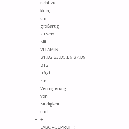
nicht zu
klein,
um
großartig
zu sein.
Mit
VITAMIN
B1,B2,B3,B5,B6,B7,B9,
B12
trägt
zur
Verringerung
von
Müdigkeit
und...
➕
LABORGEPRÜFT: