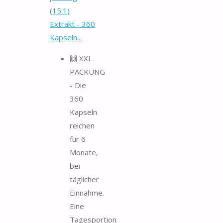
(15:1)
Extrakt - 360
Kapseln...
🙌 XXL
PACKUNG
- Die
360
Kapseln
reichen
für 6
Monate,
bei
täglicher
Einnahme.
Eine
Tagesportion