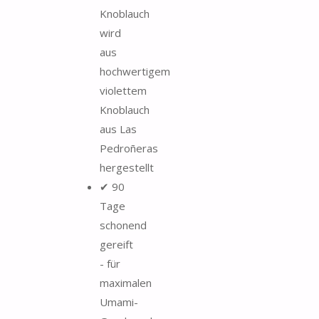
Knoblauch
wird
aus
hochwertigem
violettem
Knoblauch
aus Las
Pedroñeras
hergestellt
✔ 90
Tage
schonend
gereift
- für
maximalen
Umami-