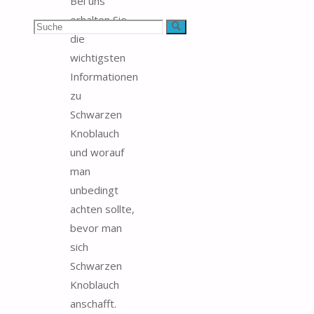
Bei uns
erhalten Sie
Suchen
Suche
die
nach:
wichtigsten
Informationen
zu
Schwarzen
Knoblauch
und worauf
man
unbedingt
achten sollte,
bevor man
sich
Schwarzen
Knoblauch
anschafft.