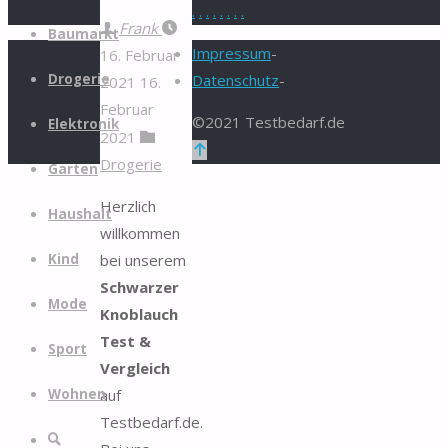
.
.
.
.
.
.
.
.
Zum
Frank
Baumarkt
Inhalt
Impressum
-
16. Februar
springen
Drogerie
Datenschutz
-
2021
16.
Februar
©2021 Testbedarf.de
Elektronik
2021
Zurück
Drogerie
Garten
nach
oben
Herzlich
Haushalt
willkommen
bei unserem
Kind
Schwarzer
Mode
Knoblauch
Test &
Sport
Vergleich
auf
Wohnen
Testbedarf.de.
Suche