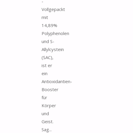
-
Vollgepackt
mit
14,89%
Polyphenolen
und S-
Allylcystein
(SAC),
ist er
ein
Antioxidantien-
Booster
für
Körper
und
Geist.
Sag...