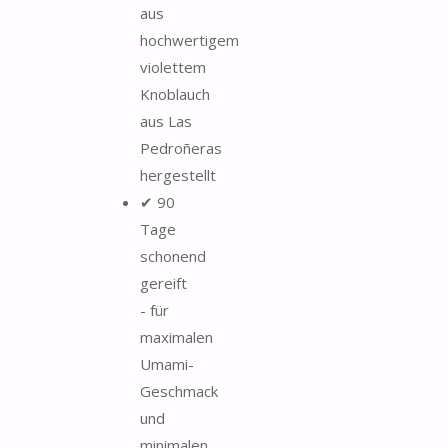
aus
hochwertigem
violettem
Knoblauch
aus Las
Pedroñeras
hergestellt
✔ 90
Tage
schonend
gereift
- für
maximalen
Umami-
Geschmack
und
minimalen