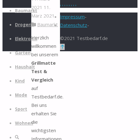
.
.
.
.
.
.
.
.
2021
11.
Zum
Baumarkt
März 2021
Inhalt
Impressum
-
Baumarkt
springen
Drogerie
Datenschutz
-
Herzlich
©2021 Testbedarf.de
Elektronik
willkommen
Zurück
Garten
bei unserem
nach
Grillmatte
oben
Haushalt
Test &
Vergleich
Kind
auf
Mode
Testbedarf.de.
Bei uns
Sport
erhalten Sie
die
Wohnen
wichtigsten
Suche
Informationen