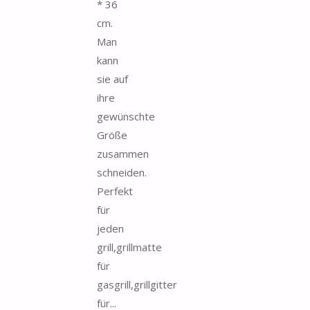
* 36
cm.
Man
kann
sie auf
ihre
gewünschte
Größe
zusammen
schneiden.
Perfekt
für
jeden
grill,grillmatte
für
gasgrill,grillgitter
für...