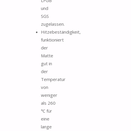
LFGB
und
SGS
zugelassen.
Hitzebeständigkeit,
funktioniert
der
Matte
gut in
der
Temperatur
von
weniger
als 260
℃ für
eine
lange