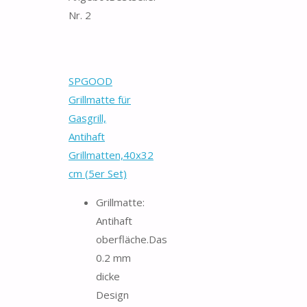
Nr. 2
SPGOOD
Grillmatte für
Gasgrill,
Antihaft
Grillmatten,40x32
cm (5er Set)
Grillmatte:
Antihaft
oberfläche.Das
0.2 mm
dicke
Design