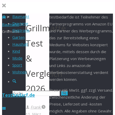
Baumarkt
Start
testbedarf.de ist Teilnehmer des
Drogerie
Partnerprogramms von Amazon EU
Baumarkt
Grillmatte
Elektronik
und Partner des Werbeprogramms,
Grillmatte
Garten
das zur Bereitstellung eines
Test
Haushalt
Mediums für Websites konzipiert
Kind
wurde, mittels dessen durch die
&
Mode
Platzierung von Werbeanzeigen
Sport
und Links zu amazon.de
Vergleich
Wohnen
Werbekostenerstattung verdient
werden können.
Suche
2026
Preise inkl. MwSt. ggf. zzgl. Versand.
Suchen
Suche
Testbedarf.de
Zwischenzeitliche Änderung der
Preise, Lieferzeit und -kosten
nach:
Frank
möglich. Alle Angaben ohne Gewähr.
11. März