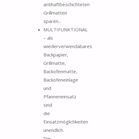
antihaftbeschichteten
Grillmatten
sparen...
MULTIFUNKTIONAL
– als
wiederverwendabares
Backpapier,
Grillmatte,
Backofenmatte,
Backofeneinlage
und
Pfanneneinsatz
sind
die
Einsatzmöglichkeiten
unendlich.
Die...